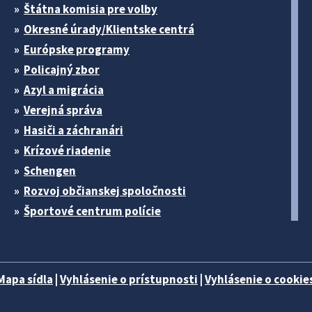
Štátna komisia pre volby
Okresné úrady/Klientske centrá
Európske programy
Policajný zbor
Azyl a migrácia
Verejná správa
Hasiči a záchranári
Krízové riadenie
Schengen
Rozvoj občianskej spoločnosti
Športové centrum polície
Mapa sídla
|
Vyhlásenie o prístupnosti
|
Vyhlásenie o cookies