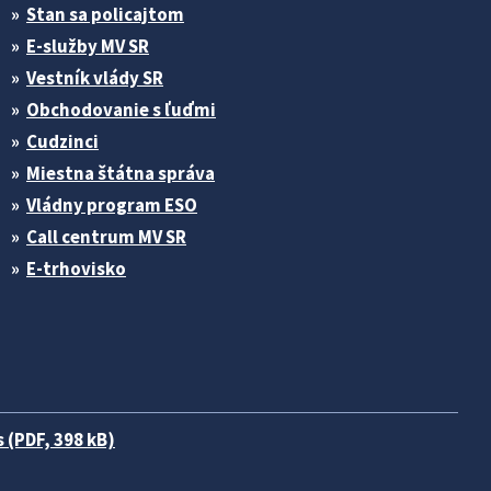
Stan sa policajtom
E-služby MV SR
Vestník vlády SR
Obchodovanie s ľuďmi
Cudzinci
Miestna štátna správa
Vládny program ESO
Call centrum MV SR
E-trhovisko
 (PDF, 398 kB)