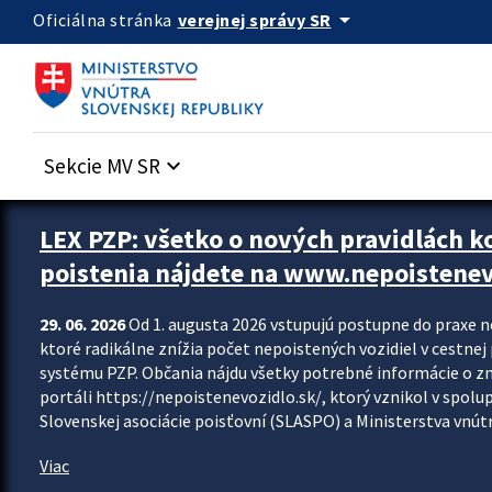
Preskocit na hlavný obsah
arrow_drop_down
verejnej správy SR
Oficiálna stránka
Sekcie MV SR
keyboard_arrow_down
Zastavit automatický posun upútavok
LEX PZP: všetko o nových pravidlách 
poistenia nájdete na www.nepoistenev
29. 06. 2026
Od 1. augusta 2026 vstupujú postupne do praxe 
ktoré radikálne znížia počet nepoistených vozidiel v cestne
systému PZP. Občania nájdu všetky potrebné informácie o 
portáli https://nepoistenevozidlo.sk/, ktorý vznikol v spolu
Slovenskej asociácie poisťovní (SLASPO) a Ministerstva vnútra
Viac