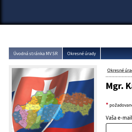
Úvodná stránka MV SR
Okresné úrady
Okresné úra
Mgr. K
*
požadované
Vaša e-mai