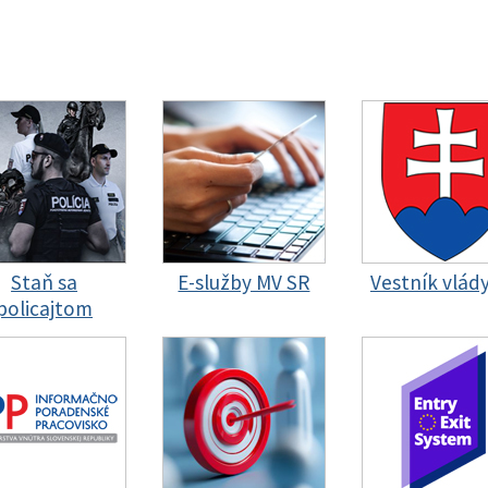
Staň sa
E-služby MV SR
Vestník vlád
policajtom