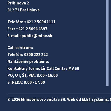
Pribinova 2
812 72 Bratislava
Telefón: +421 2 5094 1111
Fax: +421 2 5094 4397
E-mail:
public@minv
.sk
Call centrum:
Telefón: 0800 222 222
Nahlásenie problému:
Kontaktný formulár Call Centra MV SR
PO, UT, ŠT, PIA: 8.00 - 16.00
STREDA: 8.00 - 17.00
© 2026 Ministerstvo vnútra SR. Web od
ELET systems
.