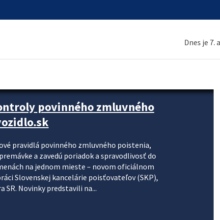
Dnes je 7.
kontroly povinného zmluvného
ozidlo.sk
nové pravidlá povinného zmluvného poistenia,
j premávke a zavedú poriadok a spravodlivosť do
zmenách na jednom mieste – novom oficiálnom
práci Slovenskej kancelárie poisťovateľov (SKP),
 SR. Novinky predstavili na...