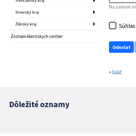
Trenčiansky kraj
Na zadané mo
Trnavský kraj
Žilinský kraj
Súhlas
Zoznam klientskych centier
»
Späť
Dôležité oznamy