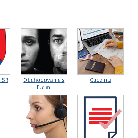
y SR
Obchodovanie s
Cudzinci
ľuďmi