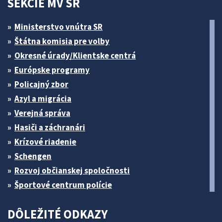
SEKCIE MV SR
Ministerstvo vnútra SR
Štátna komisia pre volby
Okresné úrady/Klientske centrá
Európske programy
Policajný zbor
Azyl a migrácia
Verejná správa
Hasiči a záchranári
Krízové riadenie
Schengen
Rozvoj občianskej spoločnosti
Športové centrum polície
DÔLEŽITÉ ODKAZY