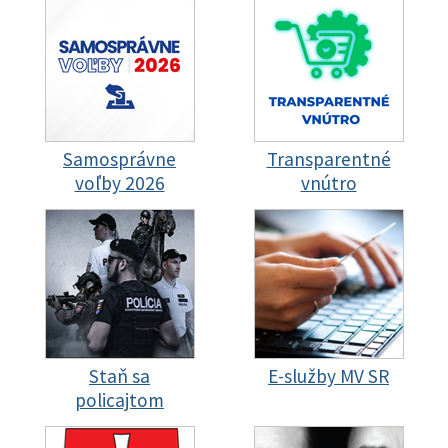
Samosprávne
Transparentné
voľby 2026
vnútro
Staň sa
E-služby MV SR
policajtom