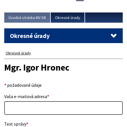
Novinky predstavili na...
Viac
Úvodná stránka MV SR
Okresné úrady
Okresné úrady
Okresné úrady
Mgr. Igor Hronec
*
požadované údaje
Vaša e-mailová adresa
*
Text správy
*