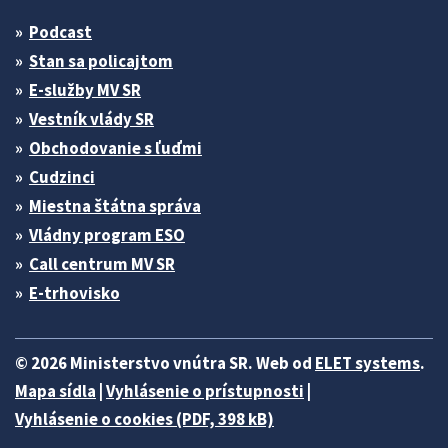
Podcast
Stan sa policajtom
E-služby MV SR
Vestník vlády SR
Obchodovanie s ľuďmi
Cudzinci
Miestna štátna správa
Vládny program ESO
Call centrum MV SR
E-trhovisko
© 2026 Ministerstvo vnútra SR. Web od
ELET systems
.
Mapa sídla
|
Vyhlásenie o prístupnosti
|
Vyhlásenie o cookies (PDF, 398 kB)