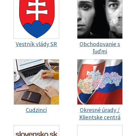
Vestník vlády SR
Obchodovanie s
ľuďmi
Cudzinci
Okresné úrady /
Klientske centrá