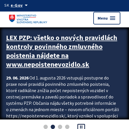
Preskocit na hlavný obsah
arrow_drop_down
SK
e-Gov
menu
Menu
Zastavit automatický posun upútavok
LEX PZP: všetko o nových pravidlách
kontroly povinného zmluvného
poistenia nájdete na
www.nepoistenevozidlo.sk
29. 06. 2026
Od 1. augusta 2026 vstupujú postupne do
praxe nové pravidlá povinného zmluvného poistenia,
ktoré radikálne znížia počet nepoistených vozidiel v
cestnej premávke a zavedú poriadok a spravodlivosť do
systému PZP. Občania nájdu všetky potrebné informácie
o zmenách na jednom mieste – novom oficiálnom portáli
https://nepoistenevozidlo.sk/, ktorý vznikol v spolupráci
Slovenskej kancelárie poisťovateľov (SKP), Slovenskej
pause_presentation
asociácie poisťovní (SLASPO) a Ministerstva vnútra SR.