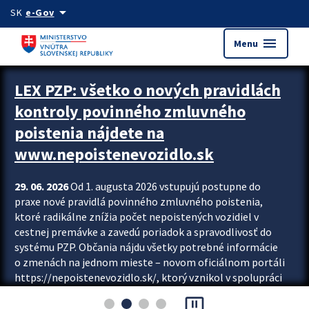
Preskocit na hlavný obsah
arrow_drop_down
SK
e-Gov
menu
Menu
Zastavit automatický posun upútavok
LEX PZP: všetko o nových pravidlách
kontroly povinného zmluvného
poistenia nájdete na
www.nepoistenevozidlo.sk
29. 06. 2026
Od 1. augusta 2026 vstupujú postupne do
praxe nové pravidlá povinného zmluvného poistenia,
ktoré radikálne znížia počet nepoistených vozidiel v
cestnej premávke a zavedú poriadok a spravodlivosť do
systému PZP. Občania nájdu všetky potrebné informácie
o zmenách na jednom mieste – novom oficiálnom portáli
https://nepoistenevozidlo.sk/, ktorý vznikol v spolupráci
Slovenskej kancelárie poisťovateľov (SKP), Slovenskej
pause_presentation
asociácie poisťovní (SLASPO) a Ministerstva vnútra SR.