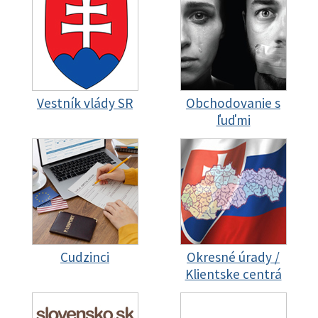
Vestník vlády SR
Obchodovanie s
ľuďmi
Cudzinci
Okresné úrady /
Klientske centrá