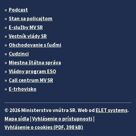
Podcast
Stan sa policajtom
E-služby MV SR
Vestník vlády SR
Obchodovanie s ľuďmi
Cudzinci
Miestna štátna správa
Vládny program ESO
Call centrum MV SR
E-trhovisko
© 2026 Ministerstvo vnútra SR. Web od
ELET systems
.
Mapa sídla
|
Vyhlásenie o prístupnosti
|
Vyhlásenie o cookies (PDF, 398 kB)