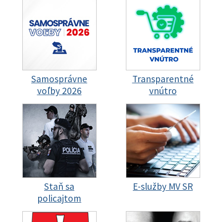
Samosprávne
Transparentné
voľby 2026
vnútro
Staň sa
E-služby MV SR
policajtom