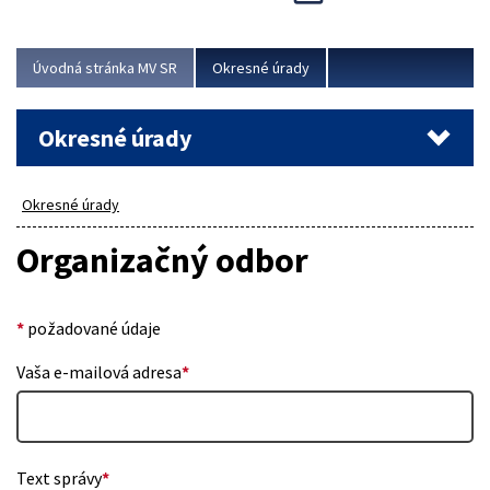
Novinky predstavili na...
Viac
Úvodná stránka MV SR
Okresné úrady
Okresné úrady
Okresné úrady
Organizačný odbor
*
požadované údaje
Vaša e-mailová adresa
*
Text správy
*