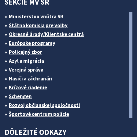
SEKCIE MV SR
Ministerstvo vnútra SR
Štátna komisia pre volby
Okresné úrady/Klientske centrá
Európske programy
Policajný zbor
Azyl a migrácia
Verejná správa
Hasiči a záchranári
Krízové riadenie
Schengen
Rozvoj občianskej spoločnosti
Športové centrum polície
DÔLEŽITÉ ODKAZY