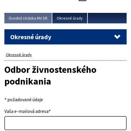
Novinky predstavili na...
Viac
Úvodná stránka MV SR
Okresné úrady
Okresné úrady
Okresné úrady
Odbor živnostenského
podnikania
*
požadované údaje
Vaša e-mailová adresa
*