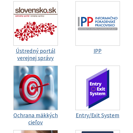
Ústredný portál
IPP
verejnej správy
Ochrana mäkkých
Entry/Exit System
cieľov