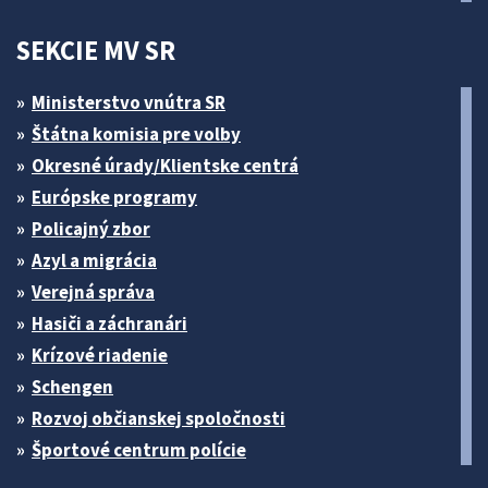
SEKCIE MV SR
Ministerstvo vnútra SR
Štátna komisia pre volby
Okresné úrady/Klientske centrá
Európske programy
Policajný zbor
Azyl a migrácia
Verejná správa
Hasiči a záchranári
Krízové riadenie
Schengen
Rozvoj občianskej spoločnosti
Športové centrum polície