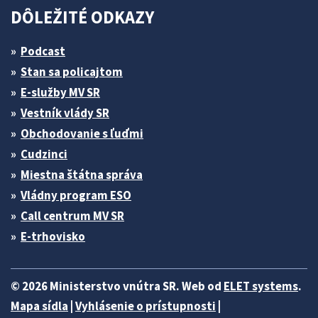
DÔLEŽITÉ ODKAZY
Podcast
Stan sa policajtom
E-služby MV SR
Vestník vlády SR
Obchodovanie s ľuďmi
Cudzinci
Miestna štátna správa
Vládny program ESO
Call centrum MV SR
E-trhovisko
© 2026 Ministerstvo vnútra SR. Web od
ELET systems
.
Mapa sídla
|
Vyhlásenie o prístupnosti
|