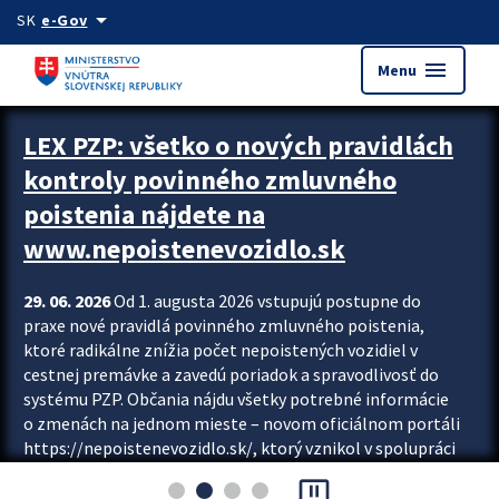
Preskocit na hlavný obsah
arrow_drop_down
SK
e-Gov
menu
Menu
Zastavit automatický posun upútavok
LEX PZP: všetko o nových pravidlách
kontroly povinného zmluvného
poistenia nájdete na
www.nepoistenevozidlo.sk
29. 06. 2026
Od 1. augusta 2026 vstupujú postupne do
praxe nové pravidlá povinného zmluvného poistenia,
ktoré radikálne znížia počet nepoistených vozidiel v
cestnej premávke a zavedú poriadok a spravodlivosť do
systému PZP. Občania nájdu všetky potrebné informácie
o zmenách na jednom mieste – novom oficiálnom portáli
https://nepoistenevozidlo.sk/, ktorý vznikol v spolupráci
Slovenskej kancelárie poisťovateľov (SKP), Slovenskej
pause_presentation
asociácie poisťovní (SLASPO) a Ministerstva vnútra SR.