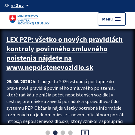
Preskocit na hlavný obsah
arrow_drop_down
SK
e-Gov
menu
Menu
Zastavit automatický posun upútavok
LEX PZP: všetko o nových pravidlách
kontroly povinného zmluvného
poistenia nájdete na
www.nepoistenevozidlo.sk
29. 06. 2026
Od 1. augusta 2026 vstupujú postupne do
praxe nové pravidlá povinného zmluvného poistenia,
ktoré radikálne znížia počet nepoistených vozidiel v
cestnej premávke a zavedú poriadok a spravodlivosť do
systému PZP. Občania nájdu všetky potrebné informácie
o zmenách na jednom mieste – novom oficiálnom portáli
https://nepoistenevozidlo.sk/, ktorý vznikol v spolupráci
Slovenskej kancelárie poisťovateľov (SKP), Slovenskej
pause_presentation
asociácie poisťovní (SLASPO) a Ministerstva vnútra SR.