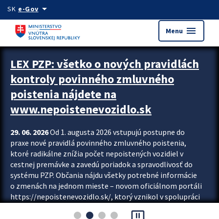
Preskocit na hlavný obsah
arrow_drop_down
SK
e-Gov
menu
Menu
Zastavit automatický posun upútavok
LEX PZP: všetko o nových pravidlách
kontroly povinného zmluvného
poistenia nájdete na
www.nepoistenevozidlo.sk
29. 06. 2026
Od 1. augusta 2026 vstupujú postupne do
praxe nové pravidlá povinného zmluvného poistenia,
ktoré radikálne znížia počet nepoistených vozidiel v
cestnej premávke a zavedú poriadok a spravodlivosť do
systému PZP. Občania nájdu všetky potrebné informácie
o zmenách na jednom mieste – novom oficiálnom portáli
https://nepoistenevozidlo.sk/, ktorý vznikol v spolupráci
Slovenskej kancelárie poisťovateľov (SKP), Slovenskej
pause_presentation
asociácie poisťovní (SLASPO) a Ministerstva vnútra SR.