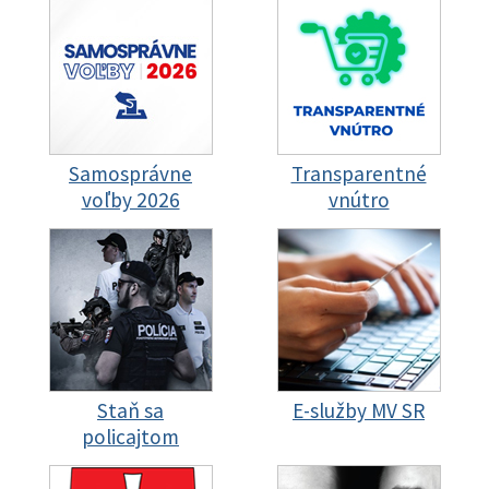
Samosprávne
Transparentné
voľby 2026
vnútro
Staň sa
E-služby MV SR
policajtom