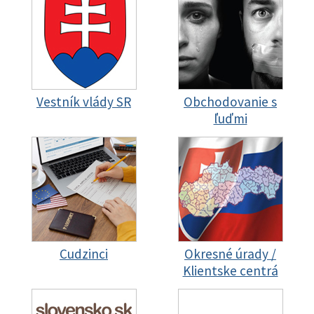
Vestník vlády SR
Obchodovanie s
ľuďmi
Cudzinci
Okresné úrady /
Klientske centrá