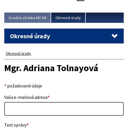
Novinky predstavili na...
Viac
Úvodná stránka MV SR
Okresné úrady
Okresné úrady
Okresné úrady
Mgr. Adriana Tolnayová
*
požadované údaje
Vaša e-mailová adresa
*
Text správy
*