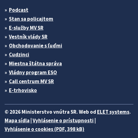
Podcast
Stan sa policajtom
E-služby MV SR
Vestník vlády SR
Obchodovanie s ľuďmi
Cudzinci
Miestna štátna správa
Vládny program ESO
Call centrum MV SR
E-trhovisko
© 2026 Ministerstvo vnútra SR. Web od
ELET systems
.
Mapa sídla
|
Vyhlásenie o prístupnosti
|
Vyhlásenie o cookies (PDF, 398 kB)