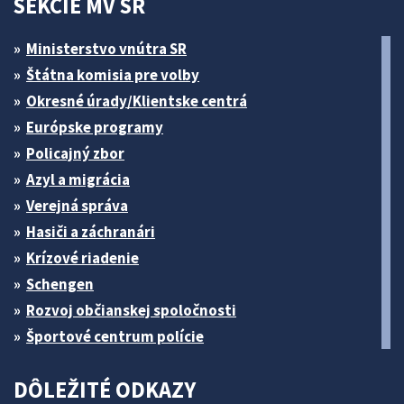
SEKCIE MV SR
Ministerstvo vnútra SR
Štátna komisia pre volby
Okresné úrady/Klientske centrá
Európske programy
Policajný zbor
Azyl a migrácia
Verejná správa
Hasiči a záchranári
Krízové riadenie
Schengen
Rozvoj občianskej spoločnosti
Športové centrum polície
DÔLEŽITÉ ODKAZY