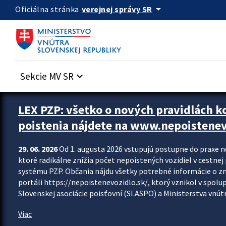
Preskocit na hlavný obsah
arrow_drop_down
verejnej správy SR
Oficiálna stránka
Sekcie MV SR
keyboard_arrow_down
Zastavit automatický posun upútavok
LEX PZP: všetko o nových pravidlách 
poistenia nájdete na www.nepoistenev
29. 06. 2026
Od 1. augusta 2026 vstupujú postupne do praxe 
ktoré radikálne znížia počet nepoistených vozidiel v cestne
systému PZP. Občania nájdu všetky potrebné informácie o 
portáli https://nepoistenevozidlo.sk/, ktorý vznikol v spolu
Slovenskej asociácie poisťovní (SLASPO) a Ministerstva vnútra
Viac