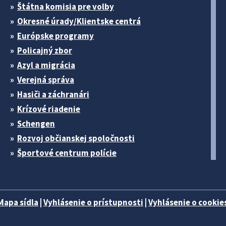
Štátna komisia pre volby
Okresné úrady/Klientske centrá
Európske programy
Policajný zbor
Azyl a migrácia
Verejná správa
Hasiči a záchranári
Krízové riadenie
Schengen
Rozvoj občianskej spoločnosti
Športové centrum polície
Mapa sídla
|
Vyhlásenie o prístupnosti
|
Vyhlásenie o cookies