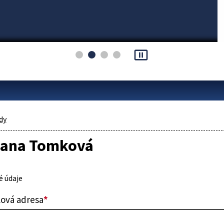
pause_presentation
dy
Diana Tomková
 údaje
lová adresa
*