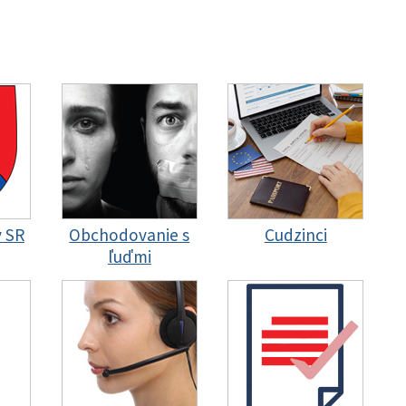
y SR
Obchodovanie s
Cudzinci
ľuďmi