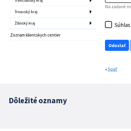
Trenčiansky kraj
Na zadané mo
Trnavský kraj
Žilinský kraj
Súhlas
Zoznam klientskych centier
»
Späť
Dôležité oznamy