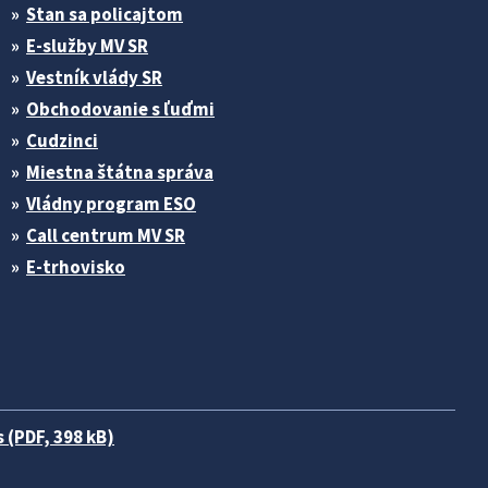
Stan sa policajtom
E-služby MV SR
Vestník vlády SR
Obchodovanie s ľuďmi
Cudzinci
Miestna štátna správa
Vládny program ESO
Call centrum MV SR
E-trhovisko
 (PDF, 398 kB)