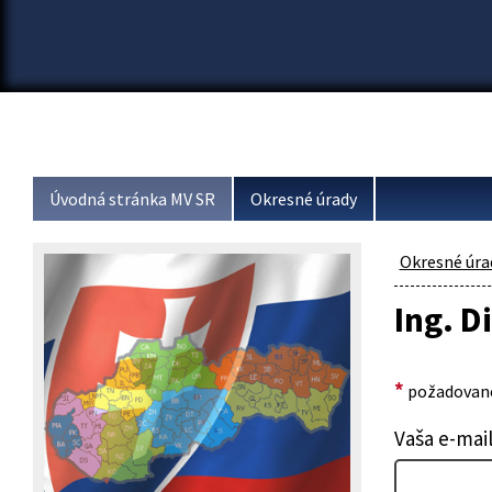
Úvodná stránka MV SR
Okresné úrady
Okresné úra
Ing. 
*
požadované
Vaša e-mai