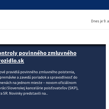
Dnes je 9. 
kontroly povinného zmluvného
ozidlo.sk
nové pravidlá povinného zmluvného poistenia,
j premávke a zavedú poriadok a spravodlivosť do
zmenách na jednom mieste – novom oficiálnom
práci Slovenskej kancelárie poisťovateľov (SKP),
 SR. Novinky predstavili na...