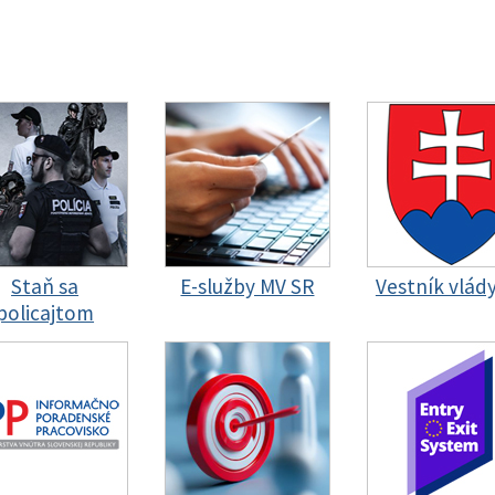
Staň sa
E-služby MV SR
Vestník vlád
policajtom