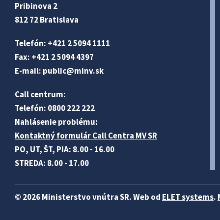
Pribinova 2
812 72 Bratislava
Telefón: +421 2 5094 1111
Fax: +421 2 5094 4397
E-mail:
public@minv
.sk
Call centrum:
Telefón: 0800 222 222
Nahlásenie problému:
Kontaktný formulár Call Centra MV SR
PO, UT, ŠT, PIA: 8.00 - 16.00
STREDA: 8.00 - 17.00
© 2026 Ministerstvo vnútra SR. Web od
ELET systems
.