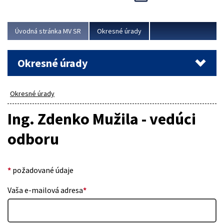
Novinky predstavili na...
Viac
Úvodná stránka MV SR
Okresné úrady
Okresné úrady
Okresné úrady
Ing. Zdenko Mužila - vedúci
odboru
*
požadované údaje
Vaša e-mailová adresa
*