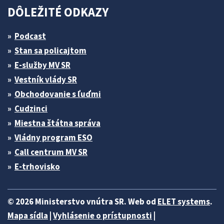
DÔLEŽITÉ ODKAZY
Podcast
Stan sa policajtom
E-služby MV SR
Vestník vlády SR
Obchodovanie s ľuďmi
Cudzinci
Miestna štátna správa
Vládny program ESO
Call centrum MV SR
E-trhovisko
© 2026 Ministerstvo vnútra SR. Web od
ELET systems
.
Mapa sídla
|
Vyhlásenie o prístupnosti
|