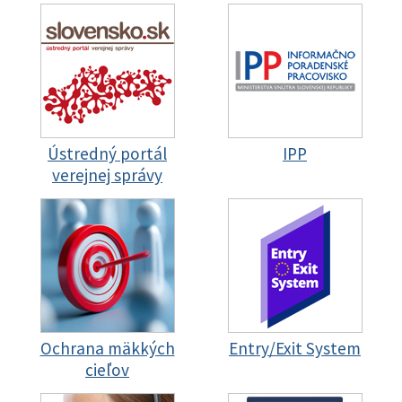
Ústredný portál
IPP
verejnej správy
Ochrana mäkkých
Entry/Exit System
cieľov