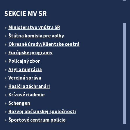
SEKCIE MV SR
Ministerstvo vnútra SR
Štátna komisia pre volby
Okresné úrady/Klientske centrá
Európske programy
Policajný zbor
Azyl a migrácia
Verejná správa
Hasiči a záchranári
Krízové riadenie
Schengen
Rozvoj občianskej spoločnosti
Športové centrum polície