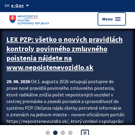
Preskocit na hlavný obsah
arrow_drop_down
SK
e-Gov
menu
Menu
Zastavit automatický posun upútavok
LEX PZP: všetko o nových pravidlách
kontroly povinného zmluvného
poistenia nájdete na
www.nepoistenevozidlo.sk
29. 06. 2026
Od 1. augusta 2026 vstupujú postupne do
praxe nové pravidlá povinného zmluvného poistenia,
ktoré radikálne znížia počet nepoistených vozidiel v
cestnej premávke a zavedú poriadok a spravodlivosť do
systému PZP. Občania nájdu všetky potrebné informácie
o zmenách na jednom mieste – novom oficiálnom portáli
https://nepoistenevozidlo.sk/, ktorý vznikol v spolupráci
Slovenskej kancelárie poisťovateľov (SKP), Slovenskej
pause_presentation
asociácie poisťovní (SLASPO) a Ministerstva vnútra SR.