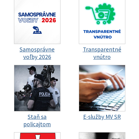
Samosprávne
Transparentné
voľby 2026
vnútro
Staň sa
E-služby MV SR
policajtom