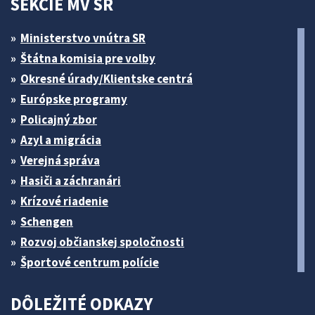
SEKCIE MV SR
Ministerstvo vnútra SR
Štátna komisia pre volby
Okresné úrady/Klientske centrá
Európske programy
Policajný zbor
Azyl a migrácia
Verejná správa
Hasiči a záchranári
Krízové riadenie
Schengen
Rozvoj občianskej spoločnosti
Športové centrum polície
DÔLEŽITÉ ODKAZY