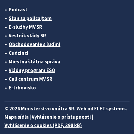
Podcast
Stan sa policajtom
E-služby MV SR
Vestník vlády SR
Obchodovanie s ľuďmi
Cudzinci
Miestna štátna správa
Vládny program ESO
Call centrum MV SR
E-trhovisko
© 2026 Ministerstvo vnútra SR. Web od
ELET systems
.
Mapa sídla
|
Vyhlásenie o prístupnosti
|
Vyhlásenie o cookies (PDF, 398 kB)