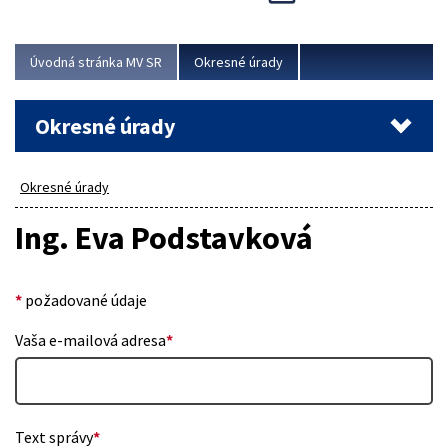
Novinky predstavili na...
Viac
Úvodná stránka MV SR
Okresné úrady
Okresné úrady
Okresné úrady
Ing. Eva Podstavková
*
požadované údaje
Vaša e-mailová adresa
*
Text správy
*