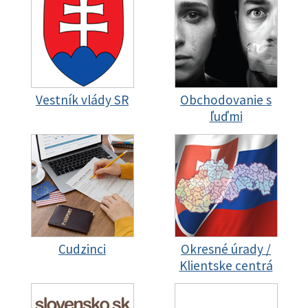
Vestník vlády SR
Obchodovanie s
ľuďmi
Cudzinci
Okresné úrady /
Klientske centrá