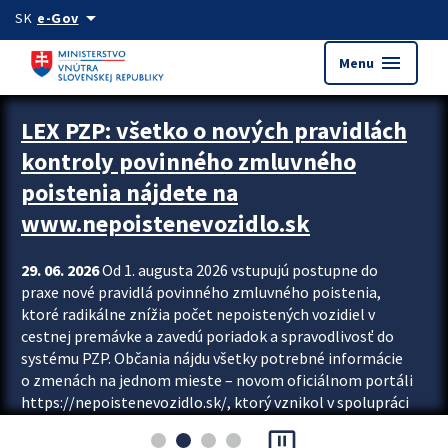
Preskocit na hlavný obsah
arrow_drop_down
SK
e-Gov
menu
Menu
Zastavit automatický posun upútavok
LEX PZP: všetko o nových pravidlách
kontroly povinného zmluvného
poistenia nájdete na
www.nepoistenevozidlo.sk
29. 06. 2026
Od 1. augusta 2026 vstupujú postupne do
praxe nové pravidlá povinného zmluvného poistenia,
ktoré radikálne znížia počet nepoistených vozidiel v
cestnej premávke a zavedú poriadok a spravodlivosť do
systému PZP. Občania nájdu všetky potrebné informácie
o zmenách na jednom mieste – novom oficiálnom portáli
https://nepoistenevozidlo.sk/, ktorý vznikol v spolupráci
Slovenskej kancelárie poisťovateľov (SKP), Slovenskej
pause_presentation
asociácie poisťovní (SLASPO) a Ministerstva vnútra SR.