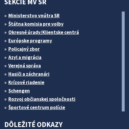
SEKCIE MV SR
Ministerstvo vnútra SR
Štátna komisia pre volby
Okresné úrady/Klientske centrá
Európske programy
Policajný zbor
Azyl a migrácia
Verejná správa
Hasiči a záchranári
Krízové riadenie
Schengen
Rozvoj občianskej spoločnosti
Športové centrum polície
DÔLEŽITÉ ODKAZY