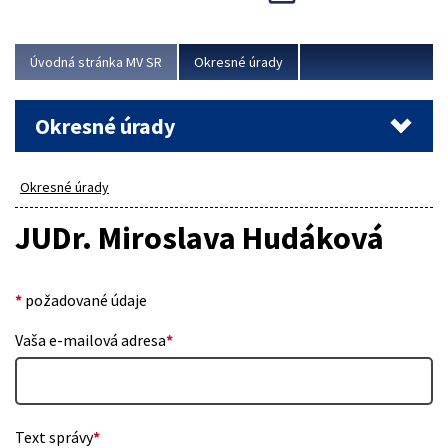
Novinky predstavili na...
Viac
Úvodná stránka MV SR
Okresné úrady
Okresné úrady
Okresné úrady
JUDr. Miroslava Hudáková
*
požadované údaje
Vaša e-mailová adresa
*
Text správy
*