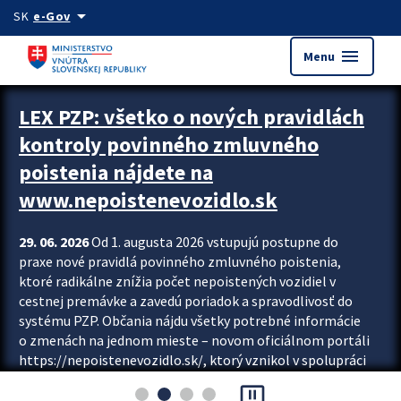
Preskocit na hlavný obsah
arrow_drop_down
SK
e-Gov
menu
Menu
Zastavit automatický posun upútavok
LEX PZP: všetko o nových pravidlách
kontroly povinného zmluvného
poistenia nájdete na
www.nepoistenevozidlo.sk
29. 06. 2026
Od 1. augusta 2026 vstupujú postupne do
praxe nové pravidlá povinného zmluvného poistenia,
ktoré radikálne znížia počet nepoistených vozidiel v
cestnej premávke a zavedú poriadok a spravodlivosť do
systému PZP. Občania nájdu všetky potrebné informácie
o zmenách na jednom mieste – novom oficiálnom portáli
https://nepoistenevozidlo.sk/, ktorý vznikol v spolupráci
Slovenskej kancelárie poisťovateľov (SKP), Slovenskej
pause_presentation
asociácie poisťovní (SLASPO) a Ministerstva vnútra SR.