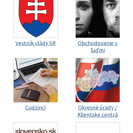
Vestník vlády SR
Obchodovanie s
ľuďmi
Cudzinci
Okresné úrady /
Klientske centrá