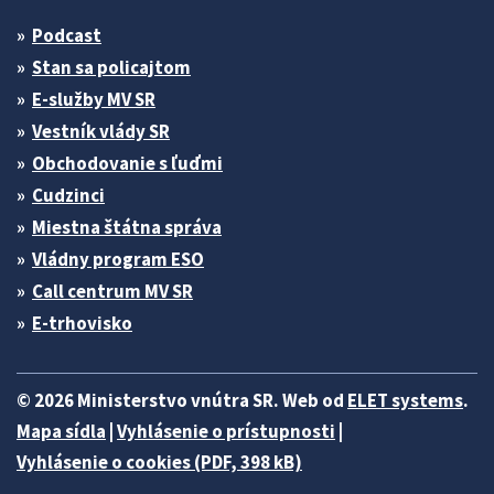
Podcast
Stan sa policajtom
E-služby MV SR
Vestník vlády SR
Obchodovanie s ľuďmi
Cudzinci
Miestna štátna správa
Vládny program ESO
Call centrum MV SR
E-trhovisko
© 2026 Ministerstvo vnútra SR. Web od
ELET systems
.
Mapa sídla
|
Vyhlásenie o prístupnosti
|
Vyhlásenie o cookies (PDF, 398 kB)