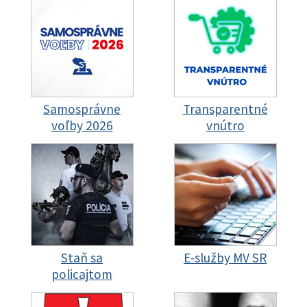
Samosprávne
Transparentné
voľby 2026
vnútro
Staň sa
E-služby MV SR
policajtom