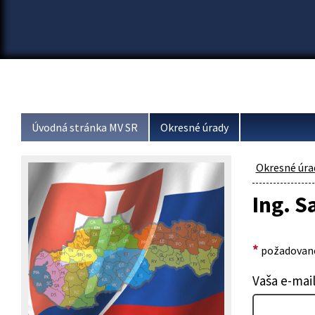
Úvodná stránka MV SR
Okresné úrady
Okresné úra
Ing. S
*
požadované
Vaša e-mai