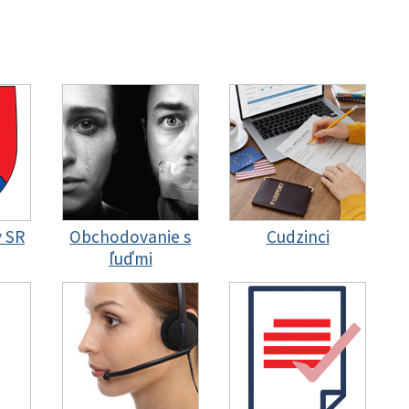
y SR
Obchodovanie s
Cudzinci
ľuďmi