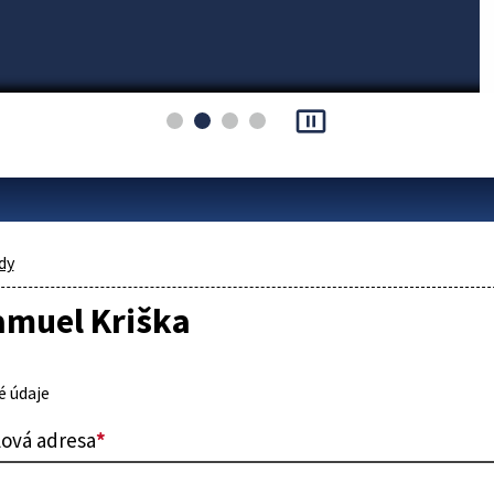
pause_presentation
dy
amuel Kriška
 údaje
lová adresa
*