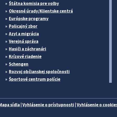
Štátna komisia pre volby
Okresné úrady/Klientske centrá
Európske programy
Policajný zbor
Azyl a migrácia
Verejná správa
Hasiči a záchranári
Krízové riadenie
Schengen
Rozvoj občianskej spoločnosti
Športové centrum polície
Mapa sídla
|
Vyhlásenie o prístupnosti
|
Vyhlásenie o cookies