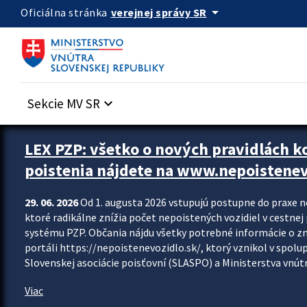
Preskocit na hlavný obsah
arrow_drop_down
verejnej správy SR
Oficiálna stránka
Sekcie MV SR
keyboard_arrow_down
Zastavit automatický posun upútavok
LEX PZP: všetko o nových pravidlách 
poistenia nájdete na www.nepoistenev
29. 06. 2026
Od 1. augusta 2026 vstupujú postupne do praxe 
ktoré radikálne znížia počet nepoistených vozidiel v cestne
systému PZP. Občania nájdu všetky potrebné informácie o 
portáli https://nepoistenevozidlo.sk/, ktorý vznikol v spolu
Slovenskej asociácie poisťovní (SLASPO) a Ministerstva vnútra
Viac