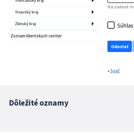
Trenčiansky kraj
Na zadané mo
Trnavský kraj
Žilinský kraj
Súhlas
Zoznam klientskych centier
»
Späť
Dôležité oznamy