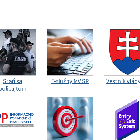
Staň sa
E-služby MV SR
Vestník vlád
policajtom