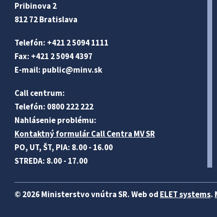
Pribinova 2
812 72 Bratislava
Telefón: +421 2 5094 1111
Fax: +421 2 5094 4397
E-mail:
public@minv
.sk
Call centrum:
Telefón: 0800 222 222
Nahlásenie problému:
Kontaktný formulár Call Centra MV SR
PO, UT, ŠT, PIA: 8.00 - 16.00
STREDA: 8.00 - 17.00
© 2026 Ministerstvo vnútra SR. Web od
ELET systems
.