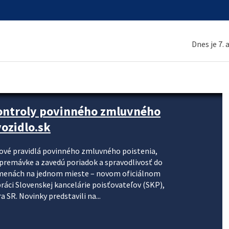
Dnes je 7.
kontroly povinného zmluvného
ozidlo.sk
nové pravidlá povinného zmluvného poistenia,
j premávke a zavedú poriadok a spravodlivosť do
zmenách na jednom mieste – novom oficiálnom
práci Slovenskej kancelárie poisťovateľov (SKP),
 SR. Novinky predstavili na...