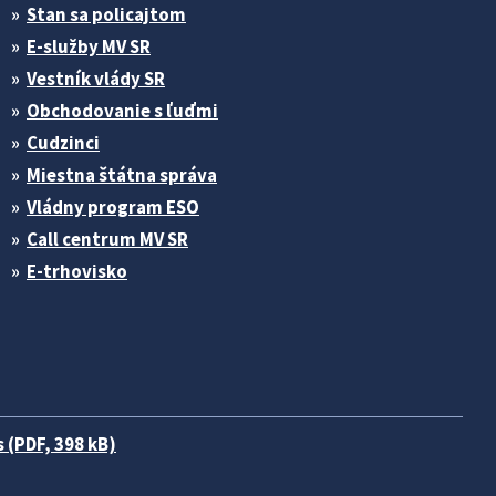
Stan sa policajtom
E-služby MV SR
Vestník vlády SR
Obchodovanie s ľuďmi
Cudzinci
Miestna štátna správa
Vládny program ESO
Call centrum MV SR
E-trhovisko
 (PDF, 398 kB)