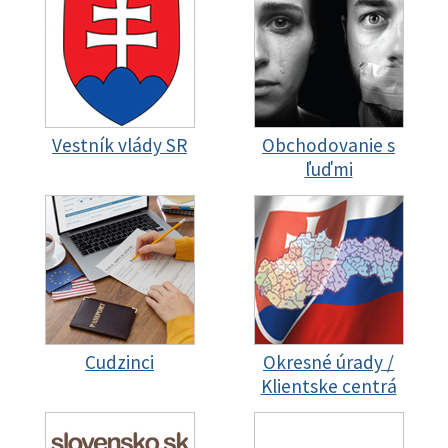
Vestník vlády SR
Obchodovanie s
ľuďmi
Cudzinci
Okresné úrady /
Klientske centrá