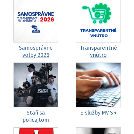
Samosprávne
Transparentné
voľby 2026
vnútro
Staň sa
E-služby MV SR
policajtom