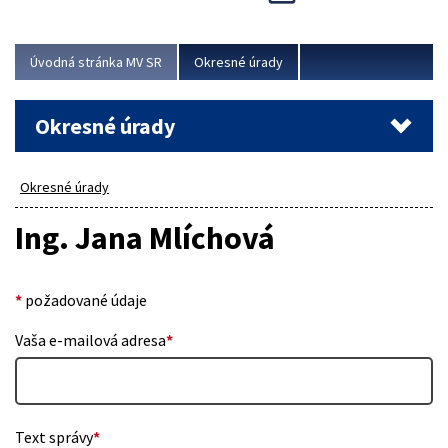
Novinky predstavili na...
Viac
Úvodná stránka MV SR
Okresné úrady
Okresné úrady
Okresné úrady
Ing. Jana Mlíchová
*
požadované údaje
Vaša e-mailová adresa
*
Text správy
*