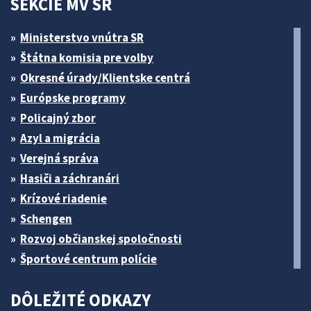
SEKCIE MV SR
Ministerstvo vnútra SR
Štátna komisia pre volby
Okresné úrady/Klientske centrá
Európske programy
Policajný zbor
Azyl a migrácia
Verejná správa
Hasiči a záchranári
Krízové riadenie
Schengen
Rozvoj občianskej spoločnosti
Športové centrum polície
DÔLEŽITÉ ODKAZY