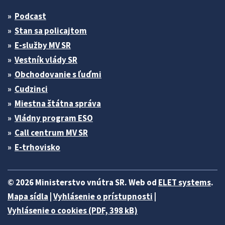
Podcast
Stan sa policajtom
E-služby MV SR
Vestník vlády SR
Obchodovanie s ľuďmi
Cudzinci
Miestna štátna správa
Vládny program ESO
Call centrum MV SR
E-trhovisko
© 2026 Ministerstvo vnútra SR. Web od
ELET systems
.
Mapa sídla
|
Vyhlásenie o prístupnosti
|
Vyhlásenie o cookies (PDF, 398 kB)