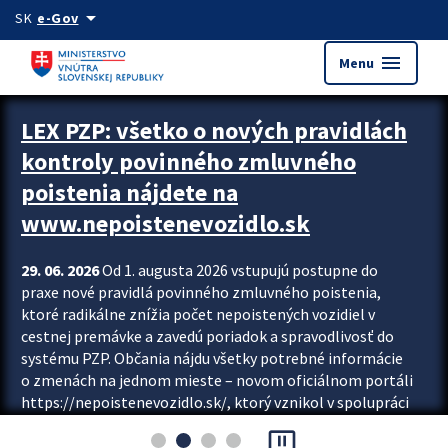
Preskocit na hlavný obsah
arrow_drop_down
SK
e-Gov
menu
Menu
Zastavit automatický posun upútavok
LEX PZP: všetko o nových pravidlách
kontroly povinného zmluvného
poistenia nájdete na
www.nepoistenevozidlo.sk
29. 06. 2026
Od 1. augusta 2026 vstupujú postupne do
praxe nové pravidlá povinného zmluvného poistenia,
ktoré radikálne znížia počet nepoistených vozidiel v
cestnej premávke a zavedú poriadok a spravodlivosť do
systému PZP. Občania nájdu všetky potrebné informácie
o zmenách na jednom mieste – novom oficiálnom portáli
https://nepoistenevozidlo.sk/, ktorý vznikol v spolupráci
Slovenskej kancelárie poisťovateľov (SKP), Slovenskej
pause_presentation
asociácie poisťovní (SLASPO) a Ministerstva vnútra SR.