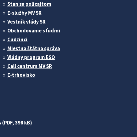
Stan sa policajtom
E-služby MV SR
Vestník vlády SR
Obchodovanie s ľuďmi
Cudzinci
Miestna štátna správa
Vládny program ESO
Call centrum MV SR
E-trhovisko
 (PDF, 398 kB)