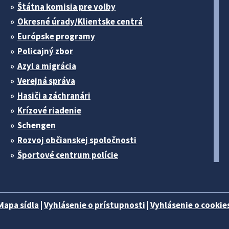
Štátna komisia pre volby
Okresné úrady/Klientske centrá
Európske programy
Policajný zbor
Azyl a migrácia
Verejná správa
Hasiči a záchranári
Krízové riadenie
Schengen
Rozvoj občianskej spoločnosti
Športové centrum polície
Mapa sídla
|
Vyhlásenie o prístupnosti
|
Vyhlásenie o cookies