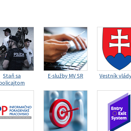
Staň sa
E-služby MV SR
Vestník vlád
policajtom