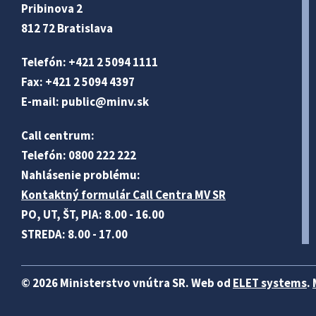
Pribinova 2
812 72 Bratislava
Telefón: +421 2 5094 1111
Fax: +421 2 5094 4397
E-mail:
public@minv
.sk
Call centrum:
Telefón: 0800 222 222
Nahlásenie problému:
Kontaktný formulár Call Centra MV SR
PO, UT, ŠT, PIA: 8.00 - 16.00
STREDA: 8.00 - 17.00
© 2026 Ministerstvo vnútra SR. Web od
ELET systems
.