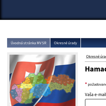
Úvodná stránka MV SR
Okresné úrady
Okresné úra
Hamad
*
požadované
Vaša e-mai