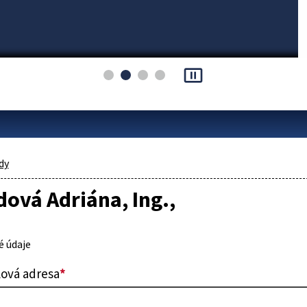
pause_presentation
dy
ová Adriána, Ing.,
 údaje
lová adresa
*