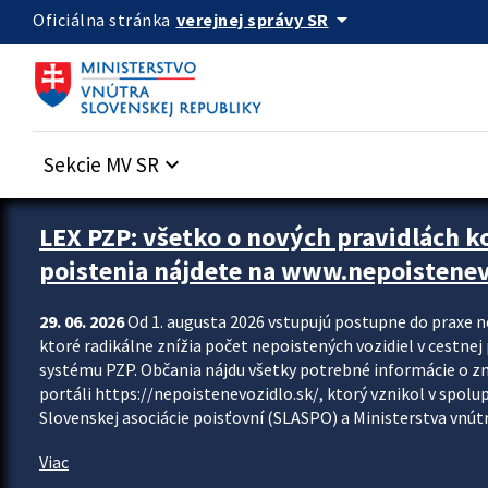
Preskocit na hlavný obsah
arrow_drop_down
verejnej správy SR
Oficiálna stránka
Sekcie MV SR
keyboard_arrow_down
Zastavit automatický posun upútavok
LEX PZP: všetko o nových pravidlách 
poistenia nájdete na www.nepoistenev
29. 06. 2026
Od 1. augusta 2026 vstupujú postupne do praxe 
ktoré radikálne znížia počet nepoistených vozidiel v cestne
systému PZP. Občania nájdu všetky potrebné informácie o 
portáli https://nepoistenevozidlo.sk/, ktorý vznikol v spolu
Slovenskej asociácie poisťovní (SLASPO) a Ministerstva vnútra
Viac