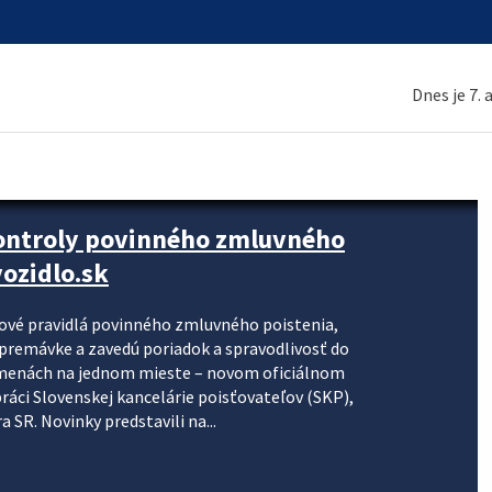
Dnes je 7.
kontroly povinného zmluvného
ozidlo.sk
nové pravidlá povinného zmluvného poistenia,
j premávke a zavedú poriadok a spravodlivosť do
zmenách na jednom mieste – novom oficiálnom
práci Slovenskej kancelárie poisťovateľov (SKP),
 SR. Novinky predstavili na...