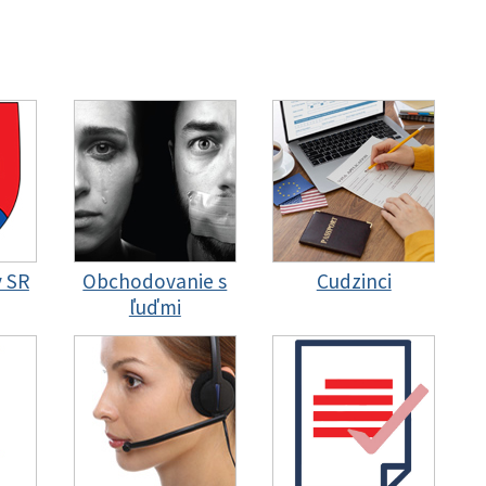
y SR
Obchodovanie s
Cudzinci
ľuďmi