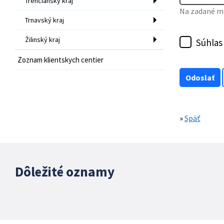
Trenčiansky kraj
Na zadané mo
Trnavský kraj
Žilinský kraj
Súhlas
Zoznam klientskych centier
»
Späť
Dôležité oznamy