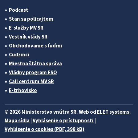
Podcast
Stan sa policajtom
E-služby MV SR
Vestník vlády SR
Obchodovanie s ľuďmi
Cudzinci
Miestna štátna správa
Vládny program ESO
Call centrum MV SR
E-trhovisko
© 2026 Ministerstvo vnútra SR. Web od
ELET systems
.
Mapa sídla
|
Vyhlásenie o prístupnosti
|
Vyhlásenie o cookies (PDF, 398 kB)