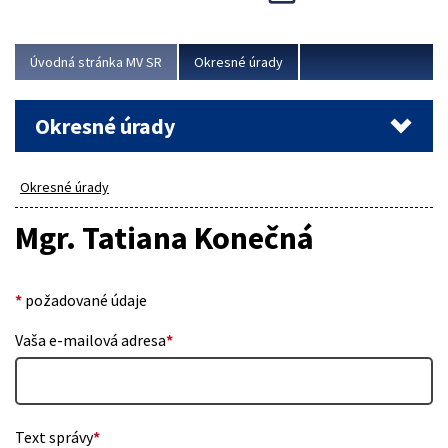
Novinky predstavili na...
Viac
Úvodná stránka MV SR
Okresné úrady
Okresné úrady
Okresné úrady
Mgr. Tatiana Konečná
*
požadované údaje
Vaša e-mailová adresa
*
Text správy
*