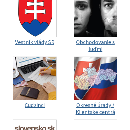
Vestník vlády SR
Obchodovanie s
ľuďmi
Cudzinci
Okresné úrady /
Klientske centrá