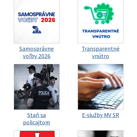
Samosprávne
Transparentné
voľby 2026
vnútro
Staň sa
E-služby MV SR
policajtom