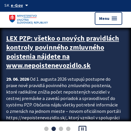
Preskocit na hlavný obsah
arrow_drop_down
SK
e-Gov
menu
Menu
Zastavit automatický posun upútavok
LEX PZP: všetko o nových pravidlách
kontroly povinného zmluvného
poistenia nájdete na
www.nepoistenevozidlo.sk
29. 06. 2026
Od 1. augusta 2026 vstupujú postupne do
praxe nové pravidlá povinného zmluvného poistenia,
ktoré radikálne znížia počet nepoistených vozidiel v
cestnej premávke a zavedú poriadok a spravodlivosť do
systému PZP. Občania nájdu všetky potrebné informácie
o zmenách na jednom mieste – novom oficiálnom portáli
https://nepoistenevozidlo.sk/, ktorý vznikol v spolupráci
Slovenskej kancelárie poisťovateľov (SKP), Slovenskej
pause_presentation
asociácie poisťovní (SLASPO) a Ministerstva vnútra SR.