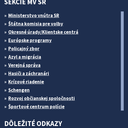
SEKCIE MV SR
Ministerstvo vnútra SR
Štátna komisia pre volby
Okresné úrady/Klientske centrá
Európske programy
Policajný zbor
Azyl a migrácia
Verejná správa
Hasiči a záchranári
Krízové riadenie
Schengen
Rozvoj občianskej spoločnosti
Športové centrum polície
DÔLEŽITÉ ODKAZY