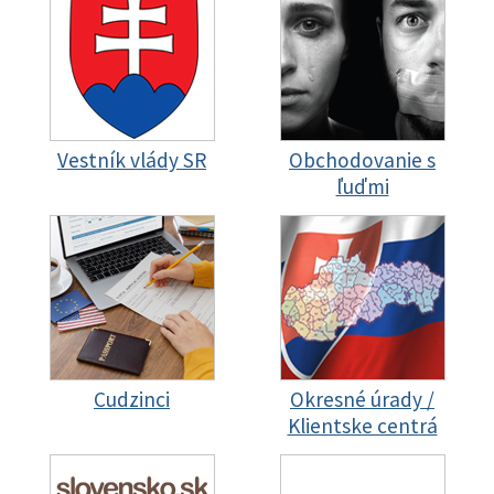
Vestník vlády SR
Obchodovanie s
ľuďmi
Cudzinci
Okresné úrady /
Klientske centrá