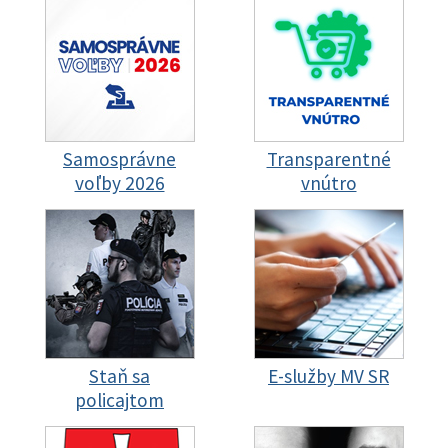
Samosprávne
Transparentné
voľby 2026
vnútro
Staň sa
E-služby MV SR
policajtom