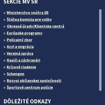
SEKCIE MV SR
Ministerstvo vnútra SR
Štátna komisia pre volby
Okresné úrady/Klientske centrá
Európske programy
Policajný zbor
Azyl a migrácia
Verejná správa
Hasiči a záchranári
Krízové riadenie
Schengen
Rozvoj občianskej spoločnosti
Športové centrum polície
DÔLEŽITÉ ODKAZY