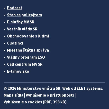
Podcast
Stan sa policajtom
E-služby MV SR
Vestník vlády SR
Obchodovanie s ľuďmi
Cudzinci
Miestna štátna správa
Vládny program ESO
Call centrum MV SR
E-trhovisko
© 2026 Ministerstvo vnútra SR. Web od
ELET systems
.
Mapa sídla
|
Vyhlásenie o prístupnosti
|
Vyhlásenie o cookies (PDF, 398 kB)