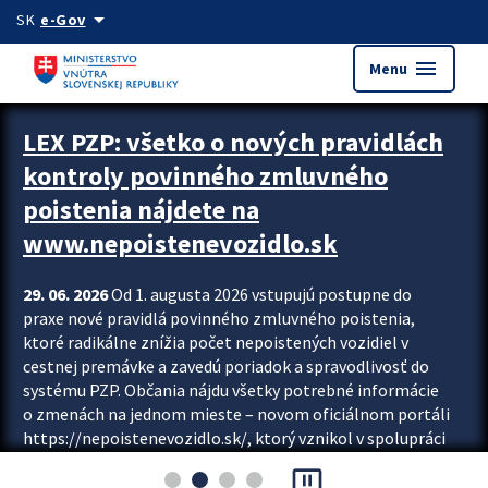
Preskocit na hlavný obsah
arrow_drop_down
SK
e-Gov
menu
Menu
Zastavit automatický posun upútavok
LEX PZP: všetko o nových pravidlách
kontroly povinného zmluvného
poistenia nájdete na
www.nepoistenevozidlo.sk
29. 06. 2026
Od 1. augusta 2026 vstupujú postupne do
praxe nové pravidlá povinného zmluvného poistenia,
ktoré radikálne znížia počet nepoistených vozidiel v
cestnej premávke a zavedú poriadok a spravodlivosť do
systému PZP. Občania nájdu všetky potrebné informácie
o zmenách na jednom mieste – novom oficiálnom portáli
https://nepoistenevozidlo.sk/, ktorý vznikol v spolupráci
Slovenskej kancelárie poisťovateľov (SKP), Slovenskej
pause_presentation
asociácie poisťovní (SLASPO) a Ministerstva vnútra SR.