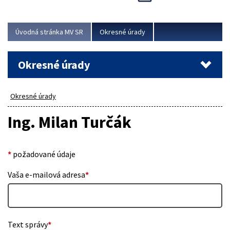
Novinky predstavili na...
Viac
Úvodná stránka MV SR
Okresné úrady
Okresné úrady
Okresné úrady
Ing. Milan Turčák
*
požadované údaje
Vaša e-mailová adresa
*
Text správy
*