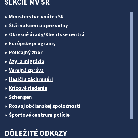
SEKCIE MV SR
Ministerstvo vnútra SR
Štátna komisia pre volby
Okresné úrady/Klientske centrá
Európske programy
Policajný zbor
Azyl a migrácia
Verejná správa
Hasiči a záchranári
Krízové riadenie
Schengen
Rozvoj občianskej spoločnosti
Športové centrum polície
DÔLEŽITÉ ODKAZY