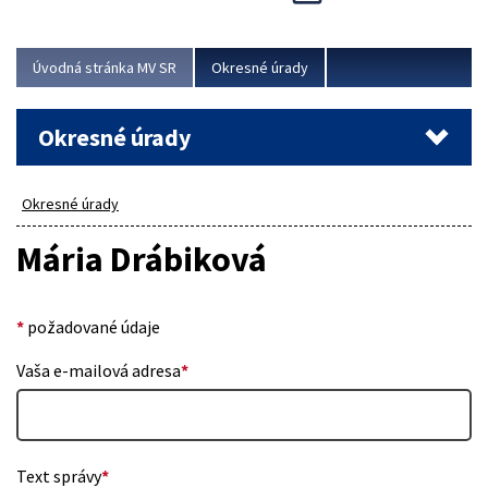
Novinky predstavili na...
Viac
Úvodná stránka MV SR
Okresné úrady
Okresné úrady
Okresné úrady
Mária Drábiková
*
požadované údaje
Vaša e-mailová adresa
*
Text správy
*