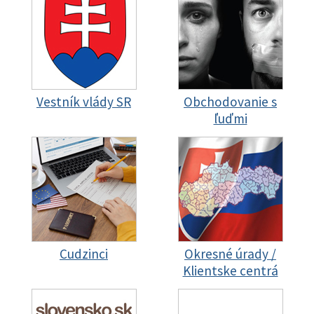
Vestník vlády SR
Obchodovanie s
ľuďmi
Cudzinci
Okresné úrady /
Klientske centrá