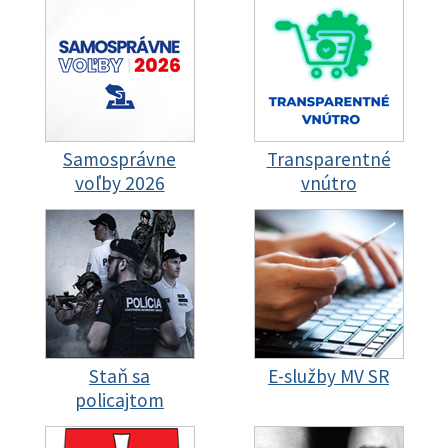
Samosprávne
Transparentné
voľby 2026
vnútro
Staň sa
E-služby MV SR
policajtom