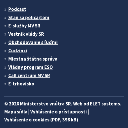
Podcast
Stan sa policajtom
E-služby MV SR
Vestník vlády SR
Obchodovanie s ľuďmi
Cudzinci
Miestna štátna správa
Vládny program ESO
Call centrum MV SR
E-trhovisko
© 2026 Ministerstvo vnútra SR. Web od
ELET systems
.
Mapa sídla
|
Vyhlásenie o prístupnosti
|
Vyhlásenie o cookies (PDF, 398 kB)