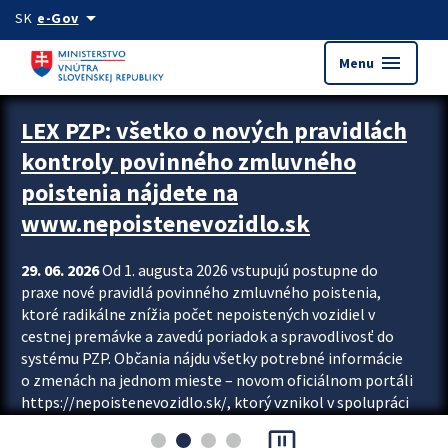
Preskocit na hlavný obsah
arrow_drop_down
SK
e-Gov
menu
Menu
Zastavit automatický posun upútavok
LEX PZP: všetko o nových pravidlách
kontroly povinného zmluvného
poistenia nájdete na
www.nepoistenevozidlo.sk
29. 06. 2026
Od 1. augusta 2026 vstupujú postupne do
praxe nové pravidlá povinného zmluvného poistenia,
ktoré radikálne znížia počet nepoistených vozidiel v
cestnej premávke a zavedú poriadok a spravodlivosť do
systému PZP. Občania nájdu všetky potrebné informácie
o zmenách na jednom mieste – novom oficiálnom portáli
https://nepoistenevozidlo.sk/, ktorý vznikol v spolupráci
Slovenskej kancelárie poisťovateľov (SKP), Slovenskej
pause_presentation
asociácie poisťovní (SLASPO) a Ministerstva vnútra SR.