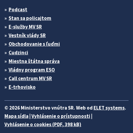
Podcast
Stan sa policajtom
E-služby MV SR
Vestník vlády SR
Obchodovanie s ľuďmi
Cudzinci
Miestna štátna správa
Vládny program ESO
Call centrum MV SR
E-trhovisko
© 2026 Ministerstvo vnútra SR. Web od
ELET systems
.
Mapa sídla
|
Vyhlásenie o prístupnosti
|
Vyhlásenie o cookies (PDF, 398 kB)