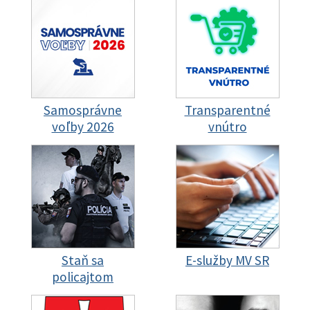
Samosprávne
Transparentné
voľby 2026
vnútro
Staň sa
E-služby MV SR
policajtom