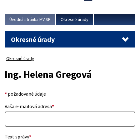
Novinky predstavili na...
Viac
Úvodná stránka MV SR
Okresné úrady
Okresné úrady
Okresné úrady
Ing. Helena Gregová
*
požadované údaje
Vaša e-mailová adresa
*
Text správy
*