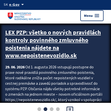
Preskocit na hlavný obsah
arrow_drop_down
SK
e-Gov
menu
Menu
Zastavit automatický posun upútavok
LEX PZP: všetko o nových pravidlách
kontroly povinného zmluvného
poistenia nájdete na
www.nepoistenevozidlo.sk
29. 06. 2026
Od 1. augusta 2026 vstupujú postupne do
praxe nové pravidlá povinného zmluvného poistenia,
ktoré radikálne znížia počet nepoistených vozidiel v
cestnej premávke a zavedú poriadok a spravodlivosť do
systému PZP. Občania nájdu všetky potrebné informácie
o zmenách na jednom mieste – novom oficiálnom portáli
https://nepoistenevozidlo.sk/, ktorý vznikol v spolupráci
Slovenskej kancelárie poisťovateľov (SKP), Slovenskej
pause_presentation
asociácie poisťovní (SLASPO) a Ministerstva vnútra SR.