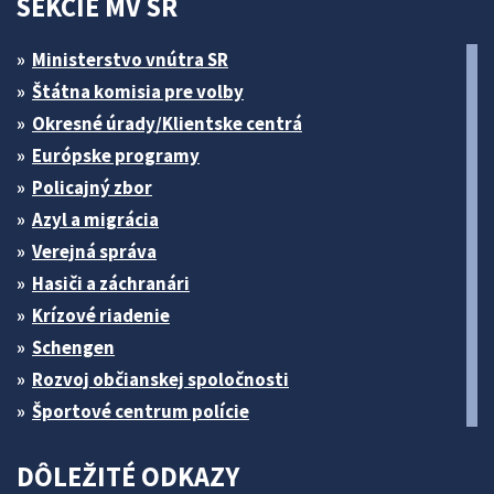
SEKCIE MV SR
Ministerstvo vnútra SR
Štátna komisia pre volby
Okresné úrady/Klientske centrá
Európske programy
Policajný zbor
Azyl a migrácia
Verejná správa
Hasiči a záchranári
Krízové riadenie
Schengen
Rozvoj občianskej spoločnosti
Športové centrum polície
DÔLEŽITÉ ODKAZY