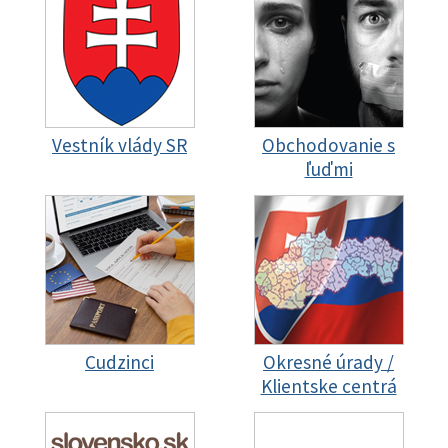
Vestník vlády SR
Obchodovanie s
ľuďmi
Cudzinci
Okresné úrady /
Klientske centrá