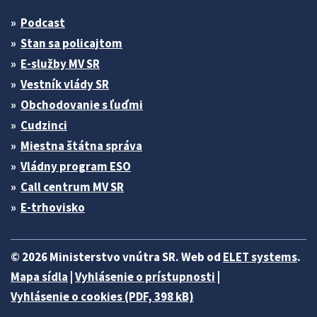
Podcast
Stan sa policajtom
E-služby MV SR
Vestník vlády SR
Obchodovanie s ľuďmi
Cudzinci
Miestna štátna správa
Vládny program ESO
Call centrum MV SR
E-trhovisko
© 2026 Ministerstvo vnútra SR. Web od
ELET systems
.
Mapa sídla
|
Vyhlásenie o prístupnosti
|
Vyhlásenie o cookies (PDF, 398 kB)