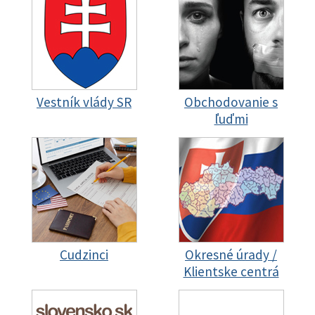
Vestník vlády SR
Obchodovanie s
ľuďmi
Cudzinci
Okresné úrady /
Klientske centrá