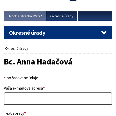
Novinky predstavili na...
Viac
Úvodná stránka MV SR
Okresné úrady
Okresné úrady
Okresné úrady
Bc. Anna Hadačová
*
požadované údaje
Vaša e-mailová adresa
*
Text správy
*