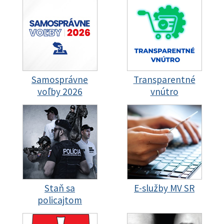
Samosprávne
Transparentné
voľby 2026
vnútro
Staň sa
E-služby MV SR
policajtom