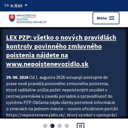
Preskocit na hlavný obsah
arrow_drop_down
SK
e-Gov
menu
Menu
Zastavit automatický posun upútavok
LEX PZP: všetko o nových pravidlách
kontroly povinného zmluvného
poistenia nájdete na
www.nepoistenevozidlo.sk
29. 06. 2026
Od 1. augusta 2026 vstupujú postupne do
praxe nové pravidlá povinného zmluvného poistenia,
ktoré radikálne znížia počet nepoistených vozidiel v
cestnej premávke a zavedú poriadok a spravodlivosť do
systému PZP. Občania nájdu všetky potrebné informácie
o zmenách na jednom mieste – novom oficiálnom portáli
https://nepoistenevozidlo.sk/, ktorý vznikol v spolupráci
Slovenskej kancelárie poisťovateľov (SKP), Slovenskej
pause_presentation
asociácie poisťovní (SLASPO) a Ministerstva vnútra SR.