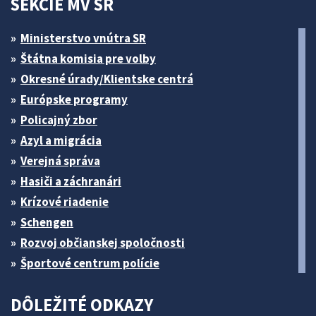
SEKCIE MV SR
Ministerstvo vnútra SR
Štátna komisia pre volby
Okresné úrady/Klientske centrá
Európske programy
Policajný zbor
Azyl a migrácia
Verejná správa
Hasiči a záchranári
Krízové riadenie
Schengen
Rozvoj občianskej spoločnosti
Športové centrum polície
DÔLEŽITÉ ODKAZY