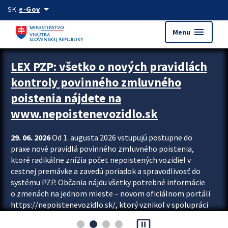
Preskocit na hlavný obsah
arrow_drop_down
SK
e-Gov
menu
Menu
Zastavit automatický posun upútavok
LEX PZP: všetko o nových pravidlách
kontroly povinného zmluvného
poistenia nájdete na
www.nepoistenevozidlo.sk
29. 06. 2026
Od 1. augusta 2026 vstupujú postupne do
praxe nové pravidlá povinného zmluvného poistenia,
ktoré radikálne znížia počet nepoistených vozidiel v
cestnej premávke a zavedú poriadok a spravodlivosť do
systému PZP. Občania nájdu všetky potrebné informácie
o zmenách na jednom mieste – novom oficiálnom portáli
https://nepoistenevozidlo.sk/, ktorý vznikol v spolupráci
Slovenskej kancelárie poisťovateľov (SKP), Slovenskej
pause_presentation
asociácie poisťovní (SLASPO) a Ministerstva vnútra SR.