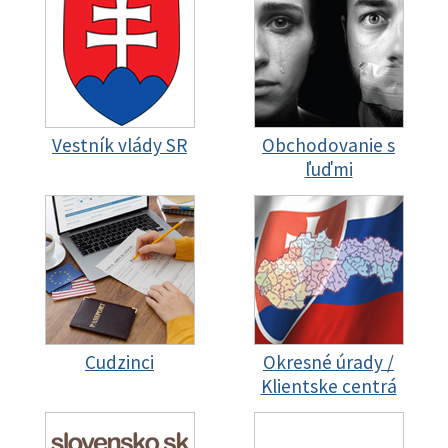
Vestník vlády SR
Obchodovanie s
ľuďmi
Cudzinci
Okresné úrady /
Klientske centrá