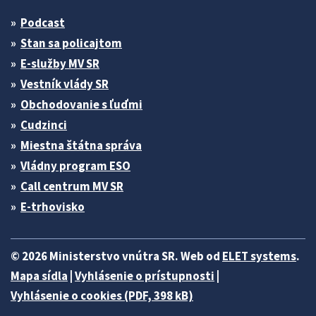
Podcast
Stan sa policajtom
E-služby MV SR
Vestník vlády SR
Obchodovanie s ľuďmi
Cudzinci
Miestna štátna správa
Vládny program ESO
Call centrum MV SR
E-trhovisko
© 2026 Ministerstvo vnútra SR. Web od
ELET systems
.
Mapa sídla
|
Vyhlásenie o prístupnosti
|
Vyhlásenie o cookies (PDF, 398 kB)