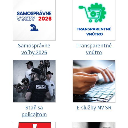
Samosprávne
Transparentné
voľby 2026
vnútro
Staň sa
E-služby MV SR
policajtom