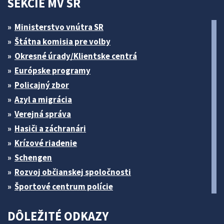
SEKCIE MV SR
Ministerstvo vnútra SR
Štátna komisia pre volby
Okresné úrady/Klientske centrá
Európske programy
Policajný zbor
Azyl a migrácia
Verejná správa
Hasiči a záchranári
Krízové riadenie
Schengen
Rozvoj občianskej spoločnosti
Športové centrum polície
DÔLEŽITÉ ODKAZY