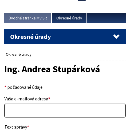
Novinky predstavili na...
Viac
Úvodná stránka MV SR
Okresné úrady
Okresné úrady
Okresné úrady
Ing. Andrea Stupárková
*
požadované údaje
Vaša e-mailová adresa
*
Text správy
*