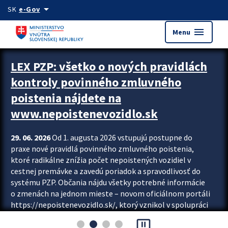
Preskocit na hlavný obsah
arrow_drop_down
SK
e-Gov
menu
Menu
Zastavit automatický posun upútavok
LEX PZP: všetko o nových pravidlách
kontroly povinného zmluvného
poistenia nájdete na
www.nepoistenevozidlo.sk
29. 06. 2026
Od 1. augusta 2026 vstupujú postupne do
praxe nové pravidlá povinného zmluvného poistenia,
ktoré radikálne znížia počet nepoistených vozidiel v
cestnej premávke a zavedú poriadok a spravodlivosť do
systému PZP. Občania nájdu všetky potrebné informácie
o zmenách na jednom mieste – novom oficiálnom portáli
https://nepoistenevozidlo.sk/, ktorý vznikol v spolupráci
Slovenskej kancelárie poisťovateľov (SKP), Slovenskej
pause_presentation
asociácie poisťovní (SLASPO) a Ministerstva vnútra SR.