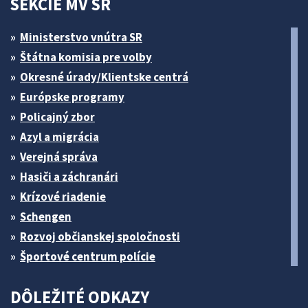
SEKCIE MV SR
Ministerstvo vnútra SR
Štátna komisia pre volby
Okresné úrady/Klientske centrá
Európske programy
Policajný zbor
Azyl a migrácia
Verejná správa
Hasiči a záchranári
Krízové riadenie
Schengen
Rozvoj občianskej spoločnosti
Športové centrum polície
DÔLEŽITÉ ODKAZY