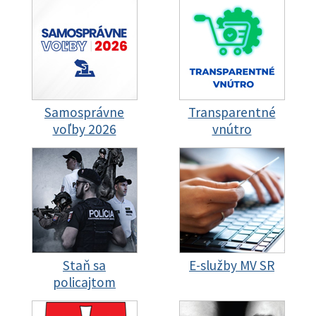
Samosprávne
Transparentné
voľby 2026
vnútro
Staň sa
E-služby MV SR
policajtom