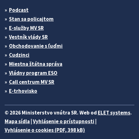
Podcast
Stan sa policajtom
E-služby MV SR
Vestník vlády SR
Obchodovanie s ľuďmi
Cudzinci
Miestna štátna správa
Vládny program ESO
Call centrum MV SR
E-trhovisko
© 2026 Ministerstvo vnútra SR. Web od
ELET systems
.
Mapa sídla
|
Vyhlásenie o prístupnosti
|
Vyhlásenie o cookies (PDF, 398 kB)