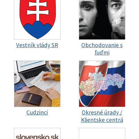
Vestník vlády SR
Obchodovanie s
ľuďmi
Cudzinci
Okresné úrady /
Klientske centrá