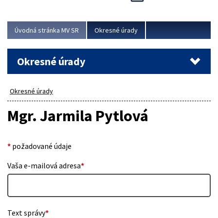
Novinky predstavili na...
Viac
Úvodná stránka MV SR
Okresné úrady
Okresné úrady
Okresné úrady
Mgr. Jarmila Pytlová
*
požadované údaje
Vaša e-mailová adresa
*
Text správy
*