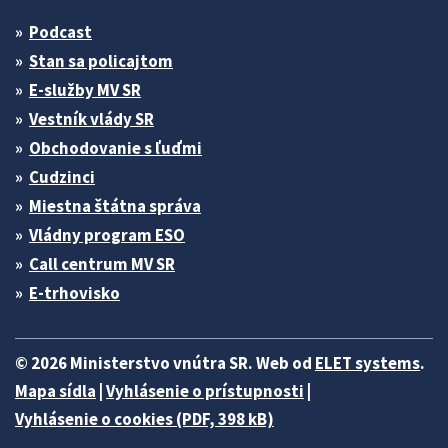
Podcast
Stan sa policajtom
E-služby MV SR
Vestník vlády SR
Obchodovanie s ľuďmi
Cudzinci
Miestna štátna správa
Vládny program ESO
Call centrum MV SR
E-trhovisko
© 2026 Ministerstvo vnútra SR. Web od
ELET systems
.
Mapa sídla
|
Vyhlásenie o prístupnosti
|
Vyhlásenie o cookies (PDF, 398 kB)