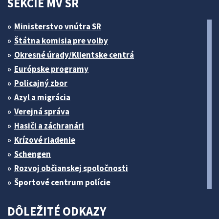
SEKCIE MV SR
Ministerstvo vnútra SR
Štátna komisia pre volby
Okresné úrady/Klientske centrá
Európske programy
Policajný zbor
Azyl a migrácia
Verejná správa
Hasiči a záchranári
Krízové riadenie
Schengen
Rozvoj občianskej spoločnosti
Športové centrum polície
DÔLEŽITÉ ODKAZY