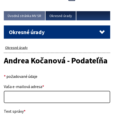
Novinky predstavili na...
Viac
Úvodná stránka MV SR
Okresné úrady
Okresné úrady
Okresné úrady
Andrea Kočanová - Podateľňa
*
požadované údaje
Vaša e-mailová adresa
*
Text správy
*