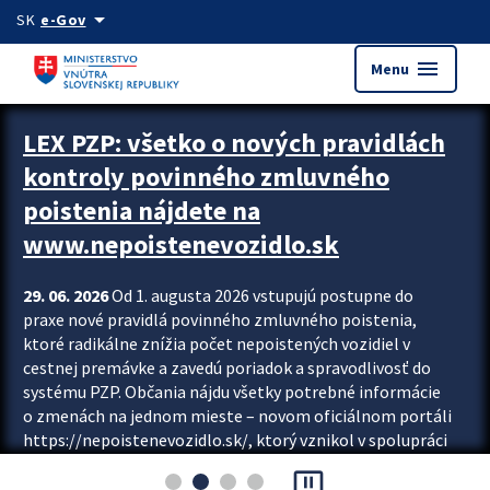
Preskocit na hlavný obsah
arrow_drop_down
SK
e-Gov
menu
Menu
Zastavit automatický posun upútavok
LEX PZP: všetko o nových pravidlách
kontroly povinného zmluvného
poistenia nájdete na
www.nepoistenevozidlo.sk
29. 06. 2026
Od 1. augusta 2026 vstupujú postupne do
praxe nové pravidlá povinného zmluvného poistenia,
ktoré radikálne znížia počet nepoistených vozidiel v
cestnej premávke a zavedú poriadok a spravodlivosť do
systému PZP. Občania nájdu všetky potrebné informácie
o zmenách na jednom mieste – novom oficiálnom portáli
https://nepoistenevozidlo.sk/, ktorý vznikol v spolupráci
Slovenskej kancelárie poisťovateľov (SKP), Slovenskej
pause_presentation
asociácie poisťovní (SLASPO) a Ministerstva vnútra SR.