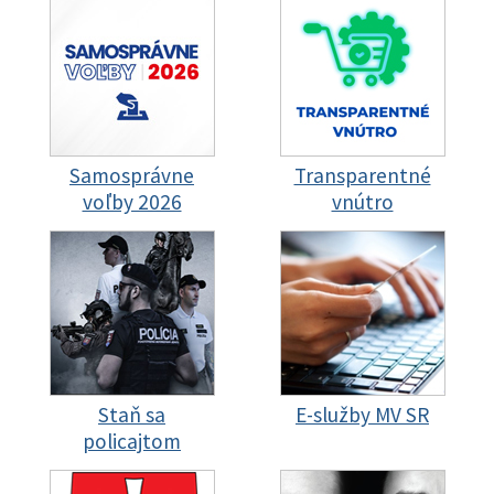
Samosprávne
Transparentné
voľby 2026
vnútro
Staň sa
E-služby MV SR
policajtom