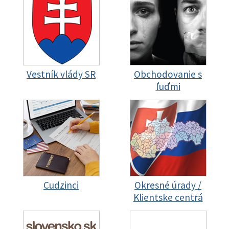
Vestník vlády SR
Obchodovanie s
ľuďmi
Cudzinci
Okresné úrady /
Klientske centrá