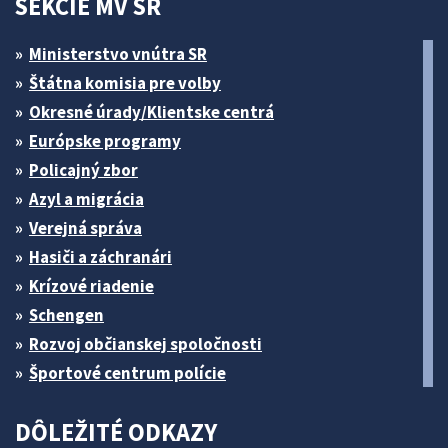
SEKCIE MV SR
Ministerstvo vnútra SR
Štátna komisia pre volby
Okresné úrady/Klientske centrá
Európske programy
Policajný zbor
Azyl a migrácia
Verejná správa
Hasiči a záchranári
Krízové riadenie
Schengen
Rozvoj občianskej spoločnosti
Športové centrum polície
DÔLEŽITÉ ODKAZY