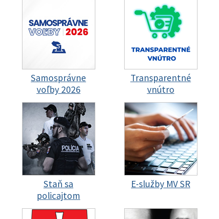
Samosprávne
Transparentné
voľby 2026
vnútro
Staň sa
E-služby MV SR
policajtom