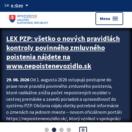
Preskocit na hlavný obsah
arrow_drop_down
SK
e-Gov
menu
Menu
Zastavit automatický posun upútavok
LEX PZP: všetko o nových pravidlách
kontroly povinného zmluvného
poistenia nájdete na
www.nepoistenevozidlo.sk
29. 06. 2026
Od 1. augusta 2026 vstupujú postupne do
praxe nové pravidlá povinného zmluvného poistenia,
ktoré radikálne znížia počet nepoistených vozidiel v
cestnej premávke a zavedú poriadok a spravodlivosť do
systému PZP. Občania nájdu všetky potrebné informácie
o zmenách na jednom mieste – novom oficiálnom portáli
https://nepoistenevozidlo.sk/, ktorý vznikol v spolupráci
Slovenskej kancelárie poisťovateľov (SKP), Slovenskej
pause_presentation
asociácie poisťovní (SLASPO) a Ministerstva vnútra SR.