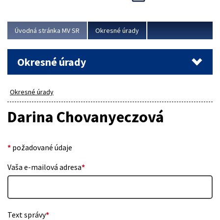
Novinky predstavili na...
Viac
Úvodná stránka MV SR
Okresné úrady
Okresné úrady
Okresné úrady
Darina Chovanyeczová
*
požadované údaje
Vaša e-mailová adresa
*
Text správy
*