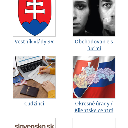
Vestník vlády SR
Obchodovanie s
ľuďmi
Cudzinci
Okresné úrady /
Klientske centrá