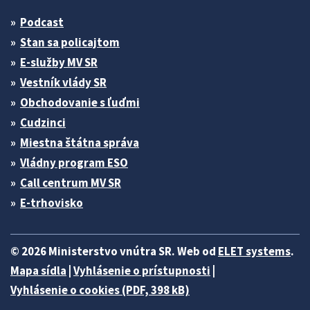
Podcast
Stan sa policajtom
E-služby MV SR
Vestník vlády SR
Obchodovanie s ľuďmi
Cudzinci
Miestna štátna správa
Vládny program ESO
Call centrum MV SR
E-trhovisko
© 2026 Ministerstvo vnútra SR. Web od
ELET systems
.
Mapa sídla
|
Vyhlásenie o prístupnosti
|
Vyhlásenie o cookies (PDF, 398 kB)