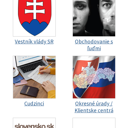
Vestník vlády SR
Obchodovanie s
ľuďmi
Cudzinci
Okresné úrady /
Klientske centrá