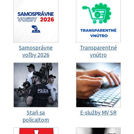
Samosprávne
Transparentné
voľby 2026
vnútro
Staň sa
E-služby MV SR
policajtom