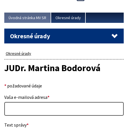
Novinky predstavili na...
Viac
Úvodná stránka MV SR
Okresné úrady
Okresné úrady
Okresné úrady
JUDr. Martina Bodorová
*
požadované údaje
Vaša e-mailová adresa
*
Text správy
*