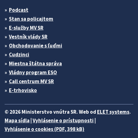
Podcast
Stan sa policajtom
E-služby MV SR
Vestník vlády SR
Obchodovanie s ľuďmi
Cudzinci
Miestna štátna správa
Vládny program ESO
Call centrum MV SR
E-trhovisko
© 2026 Ministerstvo vnútra SR. Web od
ELET systems
.
Mapa sídla
|
Vyhlásenie o prístupnosti
|
Vyhlásenie o cookies (PDF, 398 kB)