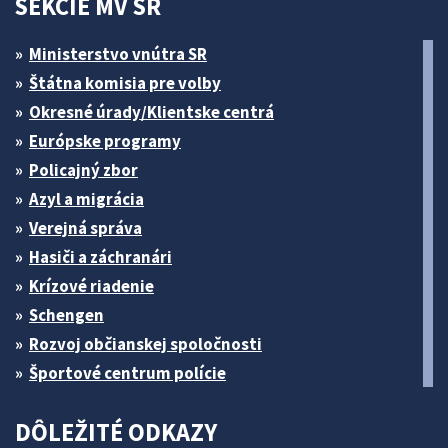
SEKCIE MV SR
Ministerstvo vnútra SR
Štátna komisia pre volby
Okresné úrady/Klientske centrá
Európske programy
Policajný zbor
Azyl a migrácia
Verejná správa
Hasiči a záchranári
Krízové riadenie
Schengen
Rozvoj občianskej spoločnosti
Športové centrum polície
DÔLEŽITÉ ODKAZY