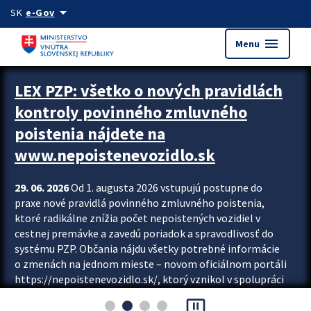
Preskocit na hlavný obsah
arrow_drop_down
SK
e-Gov
menu
Menu
Zastavit automatický posun upútavok
LEX PZP: všetko o nových pravidlách
kontroly povinného zmluvného
poistenia nájdete na
www.nepoistenevozidlo.sk
29. 06. 2026
Od 1. augusta 2026 vstupujú postupne do
praxe nové pravidlá povinného zmluvného poistenia,
ktoré radikálne znížia počet nepoistených vozidiel v
cestnej premávke a zavedú poriadok a spravodlivosť do
systému PZP. Občania nájdu všetky potrebné informácie
o zmenách na jednom mieste – novom oficiálnom portáli
https://nepoistenevozidlo.sk/, ktorý vznikol v spolupráci
Slovenskej kancelárie poisťovateľov (SKP), Slovenskej
pause_presentation
asociácie poisťovní (SLASPO) a Ministerstva vnútra SR.