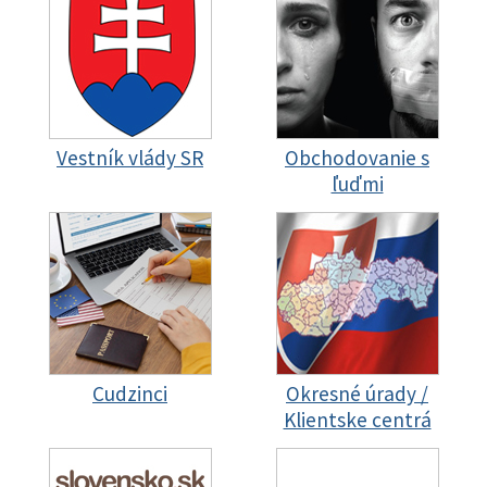
Vestník vlády SR
Obchodovanie s
ľuďmi
Cudzinci
Okresné úrady /
Klientske centrá