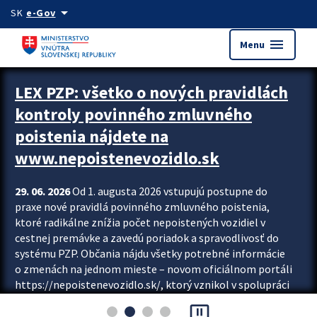
Preskocit na hlavný obsah
arrow_drop_down
SK
e-Gov
menu
Menu
Zastavit automatický posun upútavok
LEX PZP: všetko o nových pravidlách
kontroly povinného zmluvného
poistenia nájdete na
www.nepoistenevozidlo.sk
29. 06. 2026
Od 1. augusta 2026 vstupujú postupne do
praxe nové pravidlá povinného zmluvného poistenia,
ktoré radikálne znížia počet nepoistených vozidiel v
cestnej premávke a zavedú poriadok a spravodlivosť do
systému PZP. Občania nájdu všetky potrebné informácie
o zmenách na jednom mieste – novom oficiálnom portáli
https://nepoistenevozidlo.sk/, ktorý vznikol v spolupráci
Slovenskej kancelárie poisťovateľov (SKP), Slovenskej
pause_presentation
asociácie poisťovní (SLASPO) a Ministerstva vnútra SR.