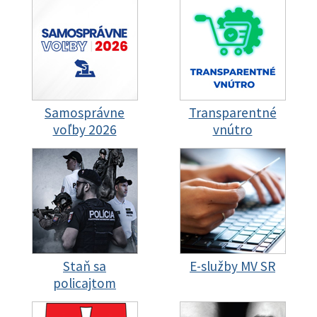
Samosprávne
Transparentné
voľby 2026
vnútro
Staň sa
E-služby MV SR
policajtom