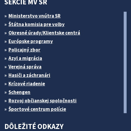
SEKCIE MV SR
Ministerstvo vnútra SR
Štátna komisia pre volby
Okresné úrady/Klientske centrá
Európske programy
Policajný zbor
Azyl a migrácia
Verejná správa
Hasiči a záchranári
Krízové riadenie
Schengen
Rozvoj občianskej spoločnosti
Športové centrum polície
DÔLEŽITÉ ODKAZY