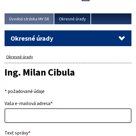
Novinky predstavili na...
Viac
Úvodná stránka MV SR
Okresné úrady
Okresné úrady
Okresné úrady
Ing. Milan Cibula
*
požadované údaje
Vaša e-mailová adresa
*
Text správy
*