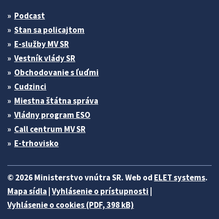
Podcast
Stan sa policajtom
E-služby MV SR
Vestník vlády SR
Obchodovanie s ľuďmi
Cudzinci
Miestna štátna správa
Vládny program ESO
Call centrum MV SR
E-trhovisko
© 2026 Ministerstvo vnútra SR. Web od
ELET systems
.
Mapa sídla
|
Vyhlásenie o prístupnosti
|
Vyhlásenie o cookies (PDF, 398 kB)