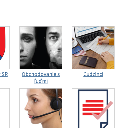
y SR
Obchodovanie s
Cudzinci
ľuďmi