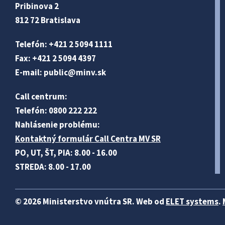
Pribinova 2
812 72 Bratislava
Telefón: +421 2 5094 1111
Fax: +421 2 5094 4397
E-mail:
public@minv
.sk
Call centrum:
Telefón: 0800 222 222
Nahlásenie problému:
Kontaktný formulár Call Centra MV SR
PO, UT, ŠT, PIA: 8.00 - 16.00
STREDA: 8.00 - 17.00
© 2026 Ministerstvo vnútra SR. Web od
ELET systems
.