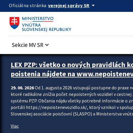
Preskocit na hlavný obsah
arrow_drop_down
verejnej správy SR
Oficiálna stránka
Sekcie MV SR
keyboard_arrow_down
Zastavit automatický posun upútavok
LEX PZP: všetko o nových pravidlách 
poistenia nájdete na www.nepoistenev
29. 06. 2026
Od 1. augusta 2026 vstupujú postupne do praxe 
ktoré radikálne znížia počet nepoistených vozidiel v cestne
systému PZP. Občania nájdu všetky potrebné informácie o 
portáli https://nepoistenevozidlo.sk/, ktorý vznikol v spolu
Slovenskej asociácie poisťovní (SLASPO) a Ministerstva vnútra
Viac