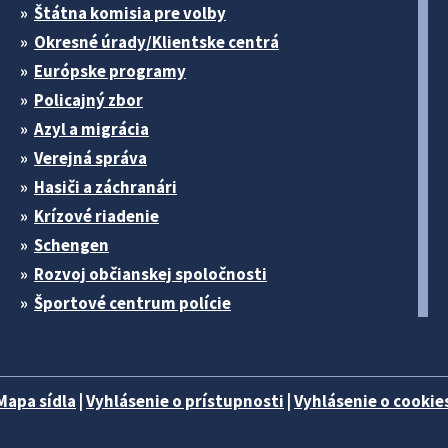
Štátna komisia pre volby
Okresné úrady/Klientske centrá
Európske programy
Policajný zbor
Azyl a migrácia
Verejná správa
Hasiči a záchranári
Krízové riadenie
Schengen
Rozvoj občianskej spoločnosti
Športové centrum polície
Mapa sídla
|
Vyhlásenie o prístupnosti
|
Vyhlásenie o cookies