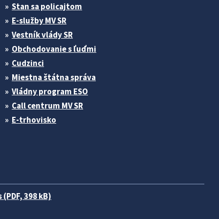
Stan sa policajtom
E-služby MV SR
Vestník vlády SR
Obchodovanie s ľuďmi
Cudzinci
Miestna štátna správa
Vládny program ESO
Call centrum MV SR
E-trhovisko
 (PDF, 398 kB)