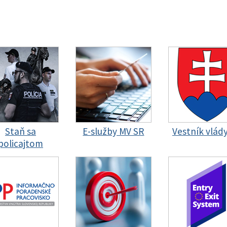
Staň sa
E-služby MV SR
Vestník vlád
policajtom