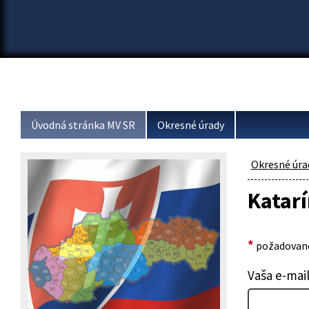
Úvodná stránka MV SR
Okresné úrady
Okresné úra
Katar
*
požadované
Vaša e-mai