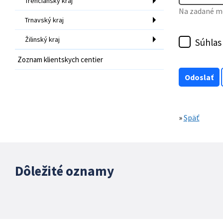
Trenčiansky kraj
Na zadané mo
Trnavský kraj
Žilinský kraj
Súhlas
Zoznam klientskych centier
»
Späť
Dôležité oznamy