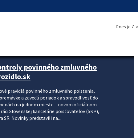
Dnes je 7.
kontroly povinného zmluvného
ozidlo.sk
nové pravidlá povinného zmluvného poistenia,
j premávke a zavedú poriadok a spravodlivosť do
zmenách na jednom mieste – novom oficiálnom
práci Slovenskej kancelárie poisťovateľov (SKP),
 SR. Novinky predstavili na...