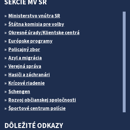
SEKCIE MV SR
Ministerstvo vnútra SR
Štátna komisia pre volby
Okresné úrady/Klientske centrá
Európske programy
Policajný zbor
Azyl a migrácia
Verejná správa
Hasiči a záchranári
Krízové riadenie
Schengen
Rozvoj občianskej spoločnosti
Športové centrum polície
DÔLEŽITÉ ODKAZY