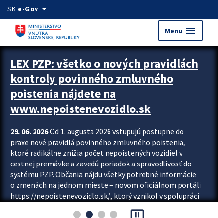
Preskocit na hlavný obsah
arrow_drop_down
SK
e-Gov
menu
Menu
Zastavit automatický posun upútavok
LEX PZP: všetko o nových pravidlách
kontroly povinného zmluvného
poistenia nájdete na
www.nepoistenevozidlo.sk
29. 06. 2026
Od 1. augusta 2026 vstupujú postupne do
praxe nové pravidlá povinného zmluvného poistenia,
ktoré radikálne znížia počet nepoistených vozidiel v
cestnej premávke a zavedú poriadok a spravodlivosť do
systému PZP. Občania nájdu všetky potrebné informácie
o zmenách na jednom mieste – novom oficiálnom portáli
https://nepoistenevozidlo.sk/, ktorý vznikol v spolupráci
Slovenskej kancelárie poisťovateľov (SKP), Slovenskej
pause_presentation
asociácie poisťovní (SLASPO) a Ministerstva vnútra SR.