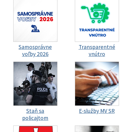
Samosprávne
Transparentné
voľby 2026
vnútro
Staň sa
E-služby MV SR
policajtom