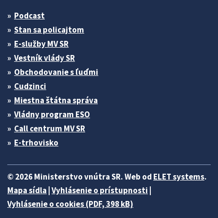
Podcast
Stan sa policajtom
E-služby MV SR
Vestník vlády SR
Obchodovanie s ľuďmi
Cudzinci
Miestna štátna správa
Vládny program ESO
Call centrum MV SR
E-trhovisko
© 2026 Ministerstvo vnútra SR. Web od
ELET systems
.
Mapa sídla
|
Vyhlásenie o prístupnosti
|
Vyhlásenie o cookies (PDF, 398 kB)