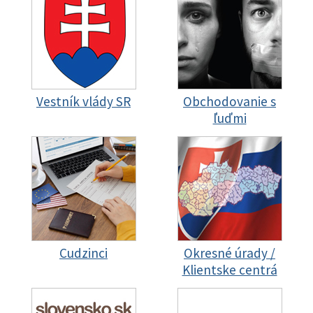
Vestník vlády SR
Obchodovanie s
ľuďmi
Cudzinci
Okresné úrady /
Klientske centrá