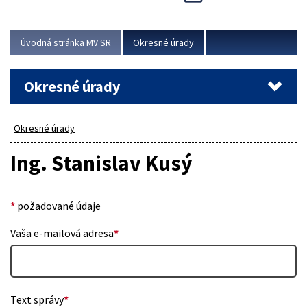
Novinky predstavili na...
Viac
Úvodná stránka MV SR
Okresné úrady
Okresné úrady
Okresné úrady
Ing. Stanislav Kusý
*
požadované údaje
Vaša e-mailová adresa
*
Text správy
*