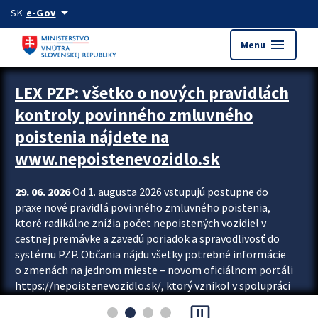
Preskocit na hlavný obsah
arrow_drop_down
SK
e-Gov
menu
Menu
Zastavit automatický posun upútavok
LEX PZP: všetko o nových pravidlách
kontroly povinného zmluvného
poistenia nájdete na
www.nepoistenevozidlo.sk
29. 06. 2026
Od 1. augusta 2026 vstupujú postupne do
praxe nové pravidlá povinného zmluvného poistenia,
ktoré radikálne znížia počet nepoistených vozidiel v
cestnej premávke a zavedú poriadok a spravodlivosť do
systému PZP. Občania nájdu všetky potrebné informácie
o zmenách na jednom mieste – novom oficiálnom portáli
https://nepoistenevozidlo.sk/, ktorý vznikol v spolupráci
Slovenskej kancelárie poisťovateľov (SKP), Slovenskej
pause_presentation
asociácie poisťovní (SLASPO) a Ministerstva vnútra SR.