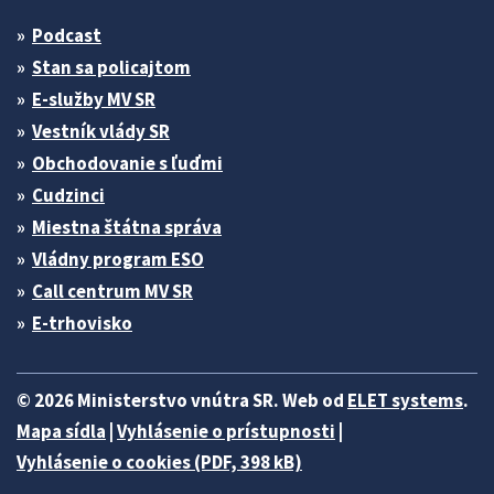
Podcast
Stan sa policajtom
E-služby MV SR
Vestník vlády SR
Obchodovanie s ľuďmi
Cudzinci
Miestna štátna správa
Vládny program ESO
Call centrum MV SR
E-trhovisko
© 2026 Ministerstvo vnútra SR. Web od
ELET systems
.
Mapa sídla
|
Vyhlásenie o prístupnosti
|
Vyhlásenie o cookies (PDF, 398 kB)