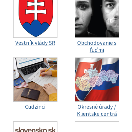
Vestník vlády SR
Obchodovanie s
ľuďmi
Cudzinci
Okresné úrady /
Klientske centrá