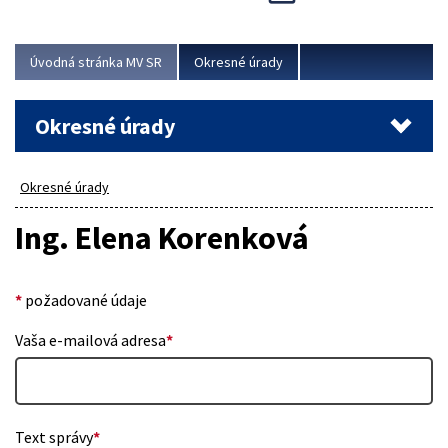
Novinky predstavili na...
Viac
Úvodná stránka MV SR
Okresné úrady
Okresné úrady
Okresné úrady
Ing. Elena Korenková
*
požadované údaje
Vaša e-mailová adresa
*
Text správy
*