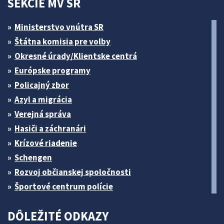
SEKCIE MV SR
Ministerstvo vnútra SR
Štátna komisia pre volby
Okresné úrady/Klientske centrá
Európske programy
Policajný zbor
Azyl a migrácia
Verejná správa
Hasiči a záchranári
Krízové riadenie
Schengen
Rozvoj občianskej spoločnosti
Športové centrum polície
DÔLEŽITÉ ODKAZY