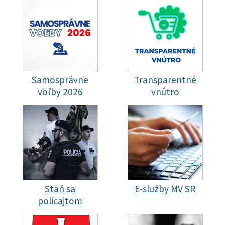
Samosprávne
Transparentné
voľby 2026
vnútro
Staň sa
E-služby MV SR
policajtom