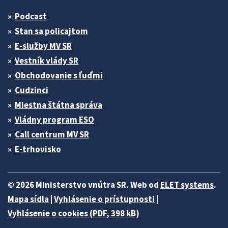
Podcast
Stan sa policajtom
E-služby MV SR
Vestník vlády SR
Obchodovanie s ľuďmi
Cudzinci
Miestna štátna správa
Vládny program ESO
Call centrum MV SR
E-trhovisko
© 2026 Ministerstvo vnútra SR. Web od
ELET systems
.
Mapa sídla
|
Vyhlásenie o prístupnosti
|
Vyhlásenie o cookies (PDF, 398 kB)