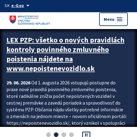
Preskocit na hlavný obsah
arrow_drop_down
SK
e-Gov
menu
Menu
Zastavit automatický posun upútavok
LEX PZP: všetko o nových pravidlách
kontroly povinného zmluvného
poistenia nájdete na
www.nepoistenevozidlo.sk
29. 06. 2026
Od 1. augusta 2026 vstupujú postupne do
praxe nové pravidlá povinného zmluvného poistenia,
ktoré radikálne znížia počet nepoistených vozidiel v
cestnej premávke a zavedú poriadok a spravodlivosť do
systému PZP. Občania nájdu všetky potrebné informácie
o zmenách na jednom mieste – novom oficiálnom portáli
https://nepoistenevozidlo.sk/, ktorý vznikol v spolupráci
Slovenskej kancelárie poisťovateľov (SKP), Slovenskej
pause_presentation
asociácie poisťovní (SLASPO) a Ministerstva vnútra SR.