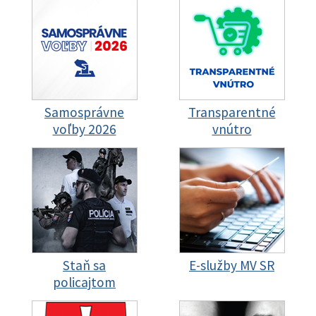
Samosprávne
Transparentné
voľby 2026
vnútro
Staň sa
E-služby MV SR
policajtom