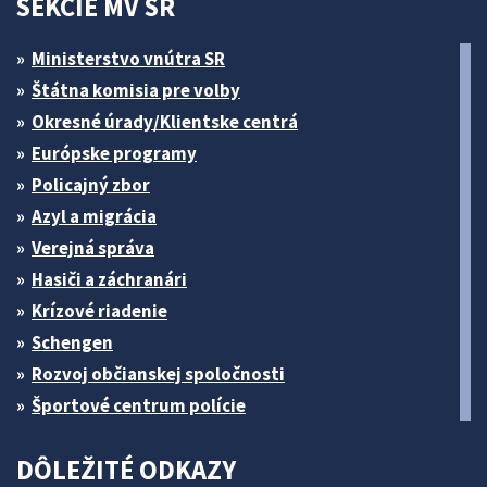
SEKCIE MV SR
Ministerstvo vnútra SR
Štátna komisia pre volby
Okresné úrady/Klientske centrá
Európske programy
Policajný zbor
Azyl a migrácia
Verejná správa
Hasiči a záchranári
Krízové riadenie
Schengen
Rozvoj občianskej spoločnosti
Športové centrum polície
DÔLEŽITÉ ODKAZY