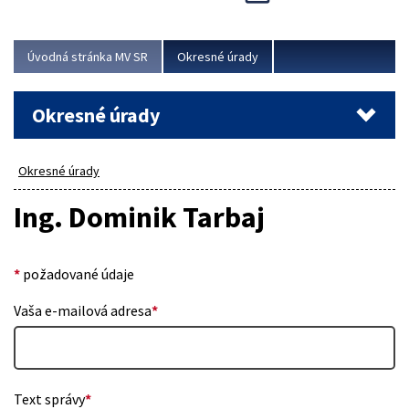
Novinky predstavili na...
Viac
Úvodná stránka MV SR
Okresné úrady
Okresné úrady
Okresné úrady
Ing. Dominik Tarbaj
*
požadované údaje
Vaša e-mailová adresa
*
Text správy
*