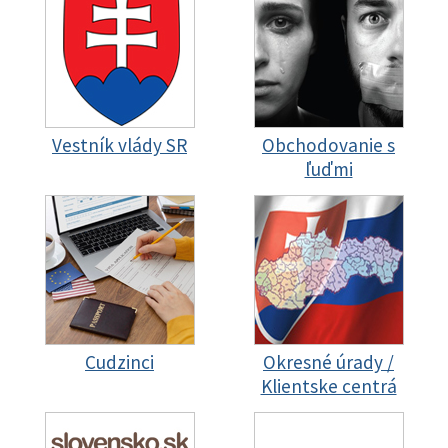
Vestník vlády SR
Obchodovanie s
ľuďmi
Cudzinci
Okresné úrady /
Klientske centrá