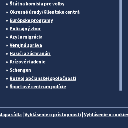
Štátna komisia pre volby
Okresné úrady/Klientske centrá
Európske programy
Policajný zbor
Azyl a migrácia
Verejná správa
Hasiči a záchranári
Krízové riadenie
Schengen
Rozvoj občianskej spoločnosti
Športové centrum polície
Mapa sídla
|
Vyhlásenie o prístupnosti
|
Vyhlásenie o cookies