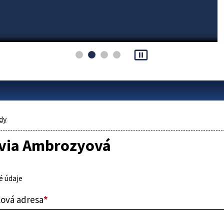
pause_presentation
dy
ívia Ambrozyová
 údaje
lová adresa
*