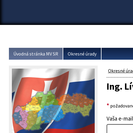
Úvodná stránka MV SR
Okresné úrady
Okresné úra
Ing. L
*
požadované
Vaša e-mai