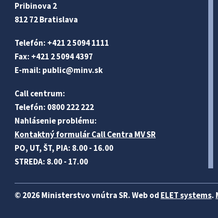
Pribinova 2
812 72 Bratislava
Telefón: +421 2 5094 1111
Fax: +421 2 5094 4397
E-mail:
public@minv
.sk
Call centrum:
Telefón: 0800 222 222
Nahlásenie problému:
Kontaktný formulár Call Centra MV SR
PO, UT, ŠT, PIA: 8.00 - 16.00
STREDA: 8.00 - 17.00
© 2026 Ministerstvo vnútra SR. Web od
ELET systems
.