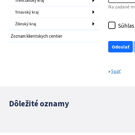
Trenčiansky kraj
Na zadané mo
Trnavský kraj
Žilinský kraj
Súhlas
Zoznam klientskych centier
»
Späť
Dôležité oznamy