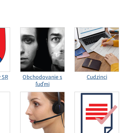
y SR
Obchodovanie s
Cudzinci
ľuďmi