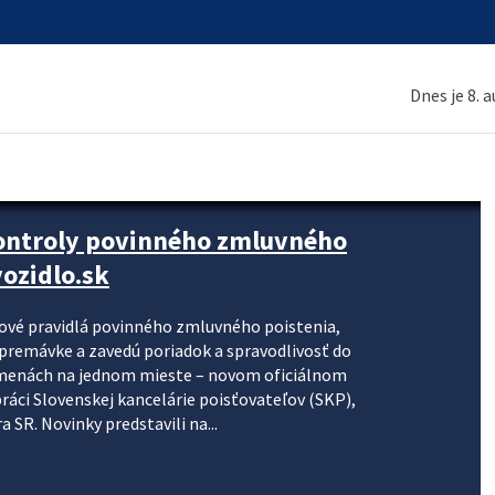
Dnes je 8. 
kontroly povinného zmluvného
ozidlo.sk
nové pravidlá povinného zmluvného poistenia,
j premávke a zavedú poriadok a spravodlivosť do
zmenách na jednom mieste – novom oficiálnom
práci Slovenskej kancelárie poisťovateľov (SKP),
 SR. Novinky predstavili na...