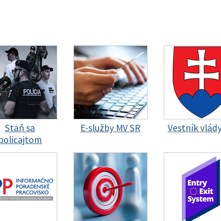
Staň sa
E-služby MV SR
Vestník vlád
policajtom