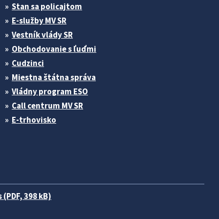
Stan sa policajtom
E-služby MV SR
Vestník vlády SR
Obchodovanie s ľuďmi
Cudzinci
Miestna štátna správa
Vládny program ESO
Call centrum MV SR
E-trhovisko
 (PDF, 398 kB)