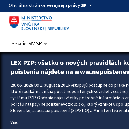
Preskocit na hlavný obsah
arrow_drop_down
verejnej správy SR
Oficiálna stránka
Sekcie MV SR
keyboard_arrow_down
Zastavit automatický posun upútavok
LEX PZP: všetko o nových pravidlách 
poistenia nájdete na www.nepoistenev
29. 06. 2026
Od 1. augusta 2026 vstupujú postupne do praxe 
ktoré radikálne znížia počet nepoistených vozidiel v cestne
systému PZP. Občania nájdu všetky potrebné informácie o 
portáli https://nepoistenevozidlo.sk/, ktorý vznikol v spolu
Slovenskej asociácie poisťovní (SLASPO) a Ministerstva vnútra
Viac