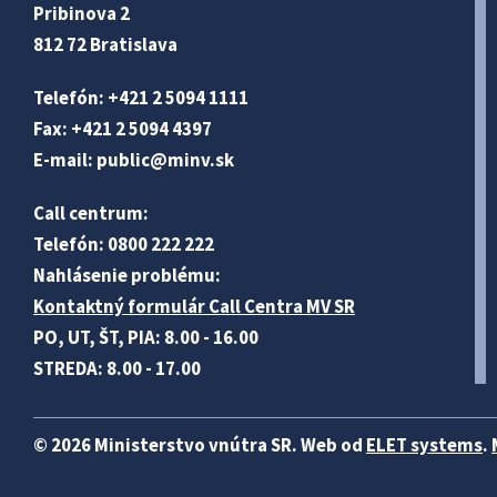
Pribinova 2
812 72 Bratislava
Telefón: +421 2 5094 1111
Fax: +421 2 5094 4397
E-mail:
public@minv
.sk
Call centrum:
Telefón: 0800 222 222
Nahlásenie problému:
Kontaktný formulár Call Centra MV SR
PO, UT, ŠT, PIA: 8.00 - 16.00
STREDA: 8.00 - 17.00
© 2026 Ministerstvo vnútra SR. Web od
ELET systems
.