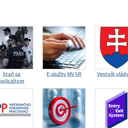
Staň sa
E-služby MV SR
Vestník vlád
policajtom