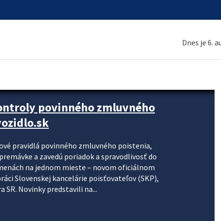
Dnes je 6. 
kontroly povinného zmluvného
ozidlo.sk
nové pravidlá povinného zmluvného poistenia,
j premávke a zavedú poriadok a spravodlivosť do
zmenách na jednom mieste – novom oficiálnom
práci Slovenskej kancelárie poisťovateľov (SKP),
 SR. Novinky predstavili na...