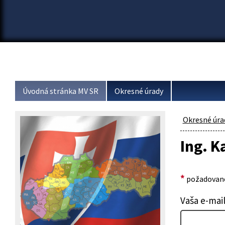
Úvodná stránka MV SR
Okresné úrady
Okresné úra
Ing. K
*
požadované
Vaša e-mai