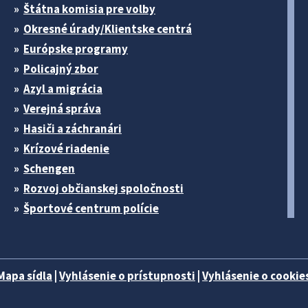
Štátna komisia pre volby
Okresné úrady/Klientske centrá
Európske programy
Policajný zbor
Azyl a migrácia
Verejná správa
Hasiči a záchranári
Krízové riadenie
Schengen
Rozvoj občianskej spoločnosti
Športové centrum polície
Mapa sídla
|
Vyhlásenie o prístupnosti
|
Vyhlásenie o cookies