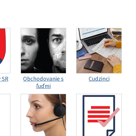
y SR
Obchodovanie s
Cudzinci
ľuďmi