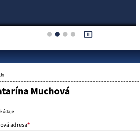
pause_presentation
dy
atarína Muchová
 údaje
lová adresa
*