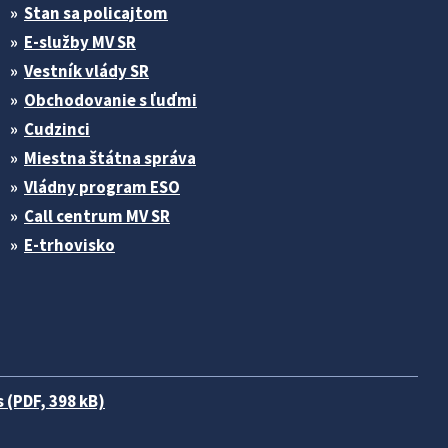
Stan sa policajtom
E-služby MV SR
Vestník vlády SR
Obchodovanie s ľuďmi
Cudzinci
Miestna štátna správa
Vládny program ESO
Call centrum MV SR
E-trhovisko
 (PDF, 398 kB)