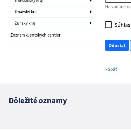
Trenčiansky kraj
Na zadané mo
Trnavský kraj
Žilinský kraj
Súhlas
Zoznam klientskych centier
»
Späť
Dôležité oznamy