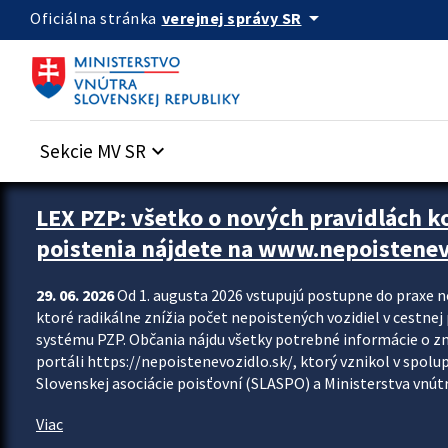
Preskocit na hlavný obsah
arrow_drop_down
verejnej správy SR
Oficiálna stránka
Sekcie MV SR
keyboard_arrow_down
Zastavit automatický posun upútavok
LEX PZP: všetko o nových pravidlách 
poistenia nájdete na www.nepoistenev
29. 06. 2026
Od 1. augusta 2026 vstupujú postupne do praxe 
ktoré radikálne znížia počet nepoistených vozidiel v cestne
systému PZP. Občania nájdu všetky potrebné informácie o 
portáli https://nepoistenevozidlo.sk/, ktorý vznikol v spolu
Slovenskej asociácie poisťovní (SLASPO) a Ministerstva vnútra
Viac