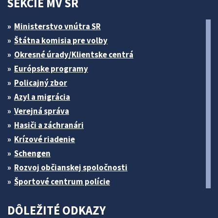
SEKCIE MV SR
Ministerstvo vnútra SR
Štátna komisia pre volby
Okresné úrady/Klientske centrá
Európske programy
Policajný zbor
Azyl a migrácia
Verejná správa
Hasiči a záchranári
Krízové riadenie
Schengen
Rozvoj občianskej spoločnosti
Športové centrum polície
DÔLEŽITÉ ODKAZY