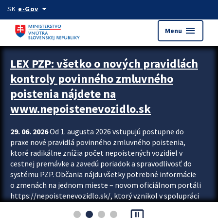
Preskocit na hlavný obsah
arrow_drop_down
SK
e-Gov
menu
Menu
Zastavit automatický posun upútavok
LEX PZP: všetko o nových pravidlách
kontroly povinného zmluvného
poistenia nájdete na
www.nepoistenevozidlo.sk
29. 06. 2026
Od 1. augusta 2026 vstupujú postupne do
praxe nové pravidlá povinného zmluvného poistenia,
ktoré radikálne znížia počet nepoistených vozidiel v
cestnej premávke a zavedú poriadok a spravodlivosť do
systému PZP. Občania nájdu všetky potrebné informácie
o zmenách na jednom mieste – novom oficiálnom portáli
https://nepoistenevozidlo.sk/, ktorý vznikol v spolupráci
Slovenskej kancelárie poisťovateľov (SKP), Slovenskej
pause_presentation
asociácie poisťovní (SLASPO) a Ministerstva vnútra SR.