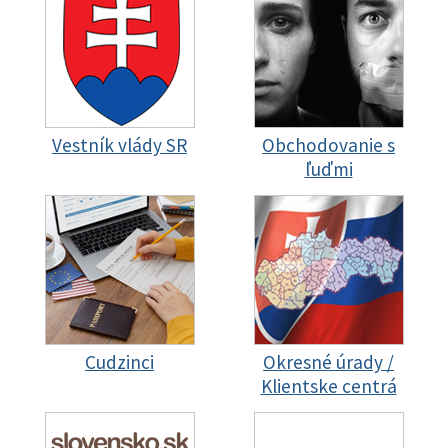
Vestník vlády SR
Obchodovanie s
ľuďmi
Cudzinci
Okresné úrady /
Klientske centrá