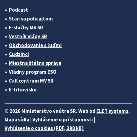
Podcast
Stan sa policajtom
E-služby MV SR
Vestník vlády SR
Obchodovanie s ľuďmi
Cudzinci
Miestna štátna správa
Vládny program ESO
Call centrum MV SR
E-trhovisko
© 2026 Ministerstvo vnútra SR. Web od
ELET systems
.
Mapa sídla
|
Vyhlásenie o prístupnosti
|
Vyhlásenie o cookies (PDF, 398 kB)