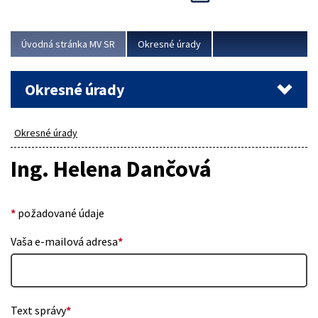
Novinky predstavili na...
Viac
Úvodná stránka MV SR
Okresné úrady
Okresné úrady
Okresné úrady
Ing. Helena Dančová
*
požadované údaje
Vaša e-mailová adresa
*
Text správy
*