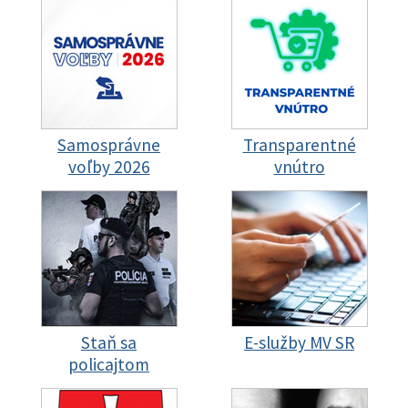
Samosprávne
Transparentné
voľby 2026
vnútro
Staň sa
E-služby MV SR
policajtom