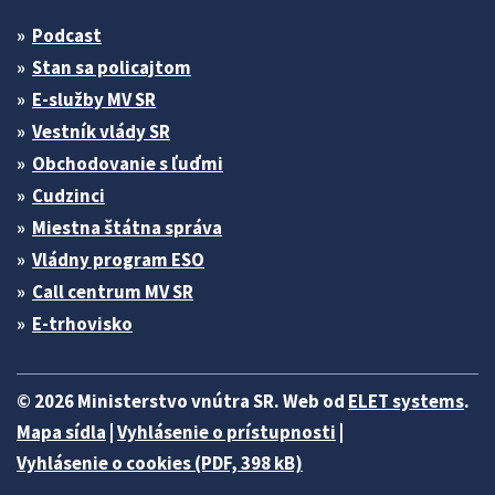
Podcast
Stan sa policajtom
E-služby MV SR
Vestník vlády SR
Obchodovanie s ľuďmi
Cudzinci
Miestna štátna správa
Vládny program ESO
Call centrum MV SR
E-trhovisko
© 2026 Ministerstvo vnútra SR. Web od
ELET systems
.
Mapa sídla
|
Vyhlásenie o prístupnosti
|
Vyhlásenie o cookies (PDF, 398 kB)