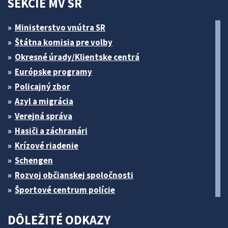
SEKCIE MV SR
Ministerstvo vnútra SR
Štátna komisia pre volby
Okresné úrady/Klientske centrá
Európske programy
Policajný zbor
Azyl a migrácia
Verejná správa
Hasiči a záchranári
Krízové riadenie
Schengen
Rozvoj občianskej spoločnosti
Športové centrum polície
DÔLEŽITÉ ODKAZY