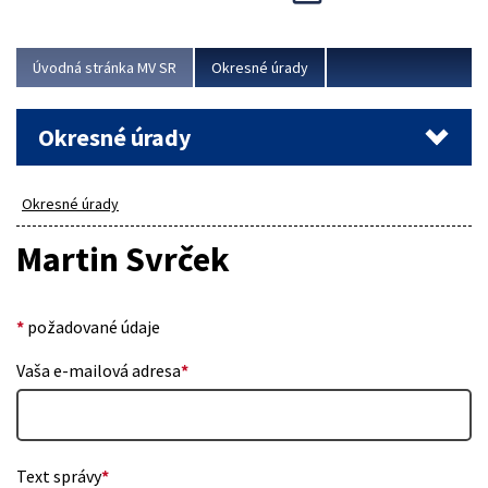
Novinky predstavili na...
Viac
Úvodná stránka MV SR
Okresné úrady
Okresné úrady
Okresné úrady
Martin Svrček
*
požadované údaje
Vaša e-mailová adresa
*
Text správy
*