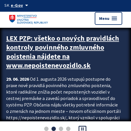
Preskocit na hlavný obsah
arrow_drop_down
SK
e-Gov
menu
Menu
Zastavit automatický posun upútavok
LEX PZP: všetko o nových pravidlách
kontroly povinného zmluvného
poistenia nájdete na
www.nepoistenevozidlo.sk
29. 06. 2026
Od 1. augusta 2026 vstupujú postupne do
praxe nové pravidlá povinného zmluvného poistenia,
ktoré radikálne znížia počet nepoistených vozidiel v
cestnej premávke a zavedú poriadok a spravodlivosť do
systému PZP. Občania nájdu všetky potrebné informácie
o zmenách na jednom mieste – novom oficiálnom portáli
https://nepoistenevozidlo.sk/, ktorý vznikol v spolupráci
Slovenskej kancelárie poisťovateľov (SKP), Slovenskej
pause_presentation
asociácie poisťovní (SLASPO) a Ministerstva vnútra SR.