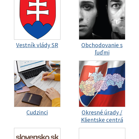
Vestník vlády SR
Obchodovanie s
ľuďmi
Cudzinci
Okresné úrady /
Klientske centrá