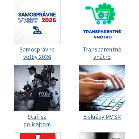
Samosprávne
Transparentné
voľby 2026
vnútro
Staň sa
E-služby MV SR
policajtom