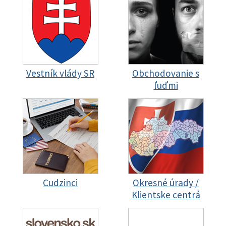
Vestník vlády SR
Obchodovanie s
ľuďmi
Cudzinci
Okresné úrady /
Klientske centrá