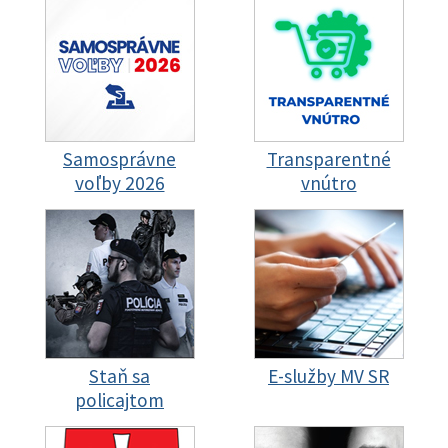
Samosprávne
Transparentné
voľby 2026
vnútro
Staň sa
E-služby MV SR
policajtom