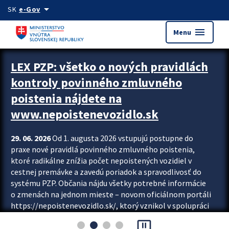
Preskocit na hlavný obsah
arrow_drop_down
SK
e-Gov
menu
Menu
Zastavit automatický posun upútavok
LEX PZP: všetko o nových pravidlách
kontroly povinného zmluvného
poistenia nájdete na
www.nepoistenevozidlo.sk
29. 06. 2026
Od 1. augusta 2026 vstupujú postupne do
praxe nové pravidlá povinného zmluvného poistenia,
ktoré radikálne znížia počet nepoistených vozidiel v
cestnej premávke a zavedú poriadok a spravodlivosť do
systému PZP. Občania nájdu všetky potrebné informácie
o zmenách na jednom mieste – novom oficiálnom portáli
https://nepoistenevozidlo.sk/, ktorý vznikol v spolupráci
Slovenskej kancelárie poisťovateľov (SKP), Slovenskej
pause_presentation
asociácie poisťovní (SLASPO) a Ministerstva vnútra SR.