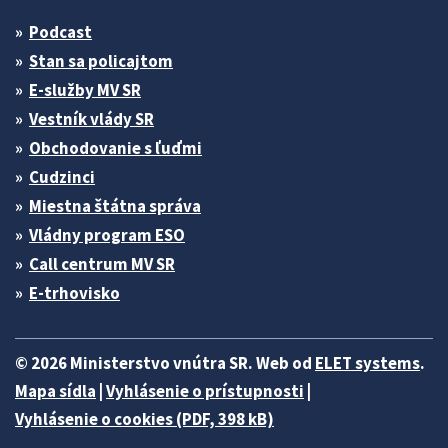
Podcast
Stan sa policajtom
E-služby MV SR
Vestník vlády SR
Obchodovanie s ľuďmi
Cudzinci
Miestna štátna správa
Vládny program ESO
Call centrum MV SR
E-trhovisko
© 2026 Ministerstvo vnútra SR. Web od
ELET systems
.
Mapa sídla
|
Vyhlásenie o prístupnosti
|
Vyhlásenie o cookies (PDF, 398 kB)