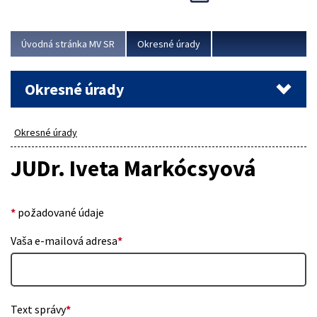
Novinky predstavili na...
Viac
Úvodná stránka MV SR
Okresné úrady
Okresné úrady
Okresné úrady
JUDr. Iveta Markócsyová
*
požadované údaje
Vaša e-mailová adresa
*
Text správy
*