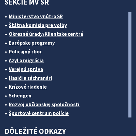
SEKCIE MV SR
Ministerstvo vnútra SR
Štátna komisia pre volby
Okresné úrady/Klientske centrá
Európske programy
Policajný zbor
Azyl a migrácia
Verejná správa
Hasiči a záchranári
Krízové riadenie
Schengen
Rozvoj občianskej spoločnosti
Športové centrum polície
DÔLEŽITÉ ODKAZY