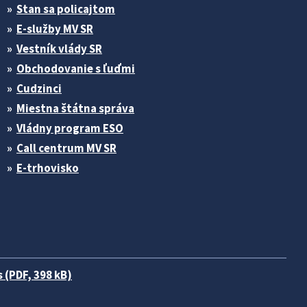
Stan sa policajtom
E-služby MV SR
Vestník vlády SR
Obchodovanie s ľuďmi
Cudzinci
Miestna štátna správa
Vládny program ESO
Call centrum MV SR
E-trhovisko
 (PDF, 398 kB)