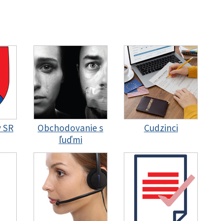
y SR
Obchodovanie s
Cudzinci
ľuďmi