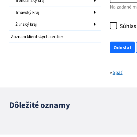
Trenčiansky kraj
Na zadané mo
Trnavský kraj
Žilinský kraj
Súhlas
Zoznam klientskych centier
»
Späť
Dôležité oznamy