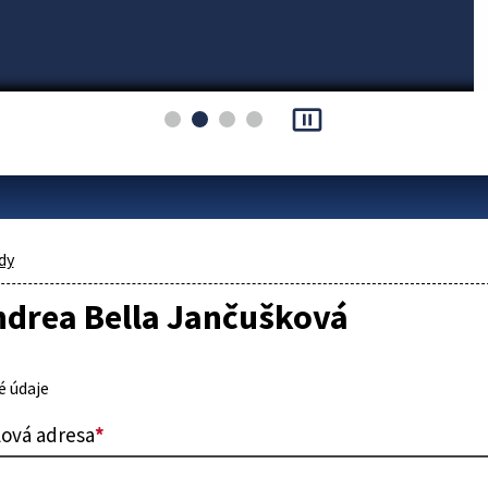
pause_presentation
dy
ndrea Bella Jančušková
 údaje
lová adresa
*