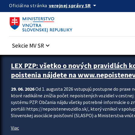
Preskocit na hlavný obsah
arrow_drop_down
verejnej správy SR
Oficiálna stránka
Sekcie MV SR
keyboard_arrow_down
Zastavit automatický posun upútavok
LEX PZP: všetko o nových pravidlách 
poistenia nájdete na www.nepoistenev
29. 06. 2026
Od 1. augusta 2026 vstupujú postupne do praxe 
ktoré radikálne znížia počet nepoistených vozidiel v cestne
systému PZP. Občania nájdu všetky potrebné informácie o 
portáli https://nepoistenevozidlo.sk/, ktorý vznikol v spolu
Slovenskej asociácie poisťovní (SLASPO) a Ministerstva vnútra
Viac