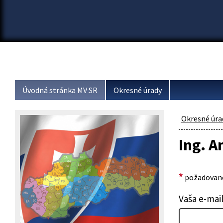
Úvodná stránka MV SR
Okresné úrady
Okresné úra
Ing. A
*
požadované
Vaša e-mai