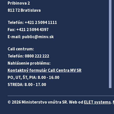
Pribinova 2
812 72 Bratislava
Telefón: +421 2 5094 1111
Fax: +421 2 5094 4397
E-mail:
public@minv
.sk
Call centrum:
Telefón: 0800 222 222
Nahlásenie problému:
Kontaktný formulár Call Centra MV SR
PO, UT, ŠT, PIA: 8.00 - 16.00
STREDA: 8.00 - 17.00
© 2026 Ministerstvo vnútra SR. Web od
ELET systems
.