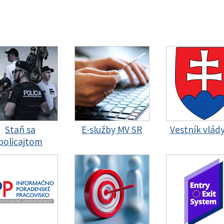
Staň sa
E-služby MV SR
Vestník vlád
policajtom