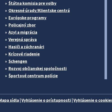
Štátna komisia pre volby
Okresné úrady/Klientske centrá
Európske programy
Policajný zbor
Azyl a migrácia
Verejná správa
Hasiči a záchranári
Krízové riadenie
Schengen
Rozvoj občianskej spoločnosti
Športové centrum polície
Mapa sídla
|
Vyhlásenie o prístupnosti
|
Vyhlásenie o cookies