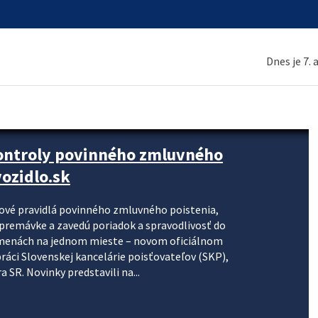
Dnes je 7.
kontroly povinného zmluvného
ozidlo.sk
nové pravidlá povinného zmluvného poistenia,
j premávke a zavedú poriadok a spravodlivosť do
zmenách na jednom mieste – novom oficiálnom
práci Slovenskej kancelárie poisťovateľov (SKP),
 SR. Novinky predstavili na...