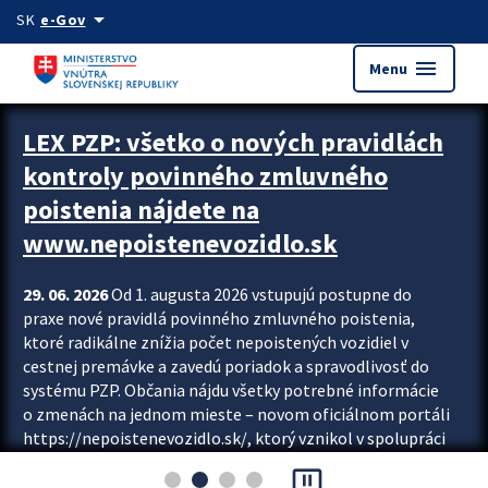
Preskocit na hlavný obsah
arrow_drop_down
SK
e-Gov
menu
Menu
Zastavit automatický posun upútavok
LEX PZP: všetko o nových pravidlách
kontroly povinného zmluvného
poistenia nájdete na
www.nepoistenevozidlo.sk
29. 06. 2026
Od 1. augusta 2026 vstupujú postupne do
praxe nové pravidlá povinného zmluvného poistenia,
ktoré radikálne znížia počet nepoistených vozidiel v
cestnej premávke a zavedú poriadok a spravodlivosť do
systému PZP. Občania nájdu všetky potrebné informácie
o zmenách na jednom mieste – novom oficiálnom portáli
https://nepoistenevozidlo.sk/, ktorý vznikol v spolupráci
Slovenskej kancelárie poisťovateľov (SKP), Slovenskej
pause_presentation
asociácie poisťovní (SLASPO) a Ministerstva vnútra SR.