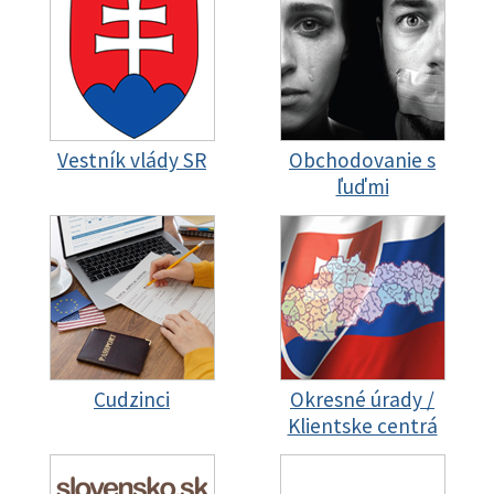
Vestník vlády SR
Obchodovanie s
ľuďmi
Cudzinci
Okresné úrady /
Klientske centrá