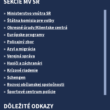
SEKCIE MV SR
Ministerstvo vnútra SR
Štátna komisia pre volby
Okresné úrady/Klientske centrá
Európske programy
Policajný zbor
Azyl a migrácia
Verejná správa
Hasiči a záchranári
Krízové riadenie
Schengen
Rozvoj občianskej spoločnosti
Športové centrum polície
DÔLEŽITÉ ODKAZY