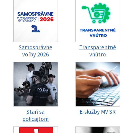
Samosprávne
Transparentné
voľby 2026
vnútro
Staň sa
E-služby MV SR
policajtom