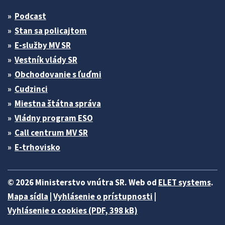
Podcast
Stan sa policajtom
E-služby MV SR
Vestník vlády SR
Obchodovanie s ľuďmi
Cudzinci
Miestna štátna správa
Vládny program ESO
Call centrum MV SR
E-trhovisko
© 2026 Ministerstvo vnútra SR. Web od
ELET systems
.
Mapa sídla
|
Vyhlásenie o prístupnosti
|
Vyhlásenie o cookies (PDF, 398 kB)