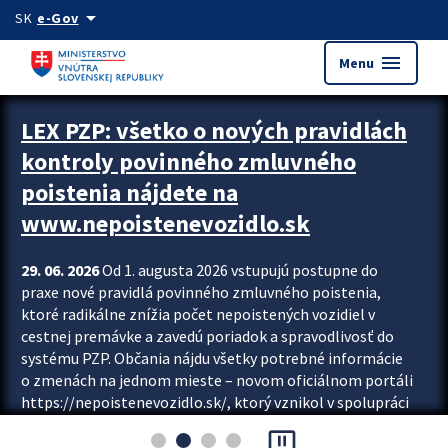
Preskocit na hlavný obsah
arrow_drop_down
SK
e-Gov
menu
Menu
Zastavit automatický posun upútavok
LEX PZP: všetko o nových pravidlách
kontroly povinného zmluvného
poistenia nájdete na
www.nepoistenevozidlo.sk
29. 06. 2026
Od 1. augusta 2026 vstupujú postupne do
praxe nové pravidlá povinného zmluvného poistenia,
ktoré radikálne znížia počet nepoistených vozidiel v
cestnej premávke a zavedú poriadok a spravodlivosť do
systému PZP. Občania nájdu všetky potrebné informácie
o zmenách na jednom mieste – novom oficiálnom portáli
https://nepoistenevozidlo.sk/, ktorý vznikol v spolupráci
Slovenskej kancelárie poisťovateľov (SKP), Slovenskej
pause_presentation
asociácie poisťovní (SLASPO) a Ministerstva vnútra SR.