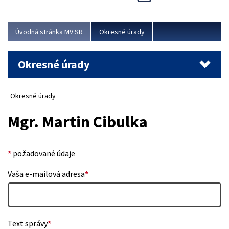
Novinky predstavili na...
Viac
Úvodná stránka MV SR
Okresné úrady
Okresné úrady
Okresné úrady
Mgr. Martin Cibulka
*
požadované údaje
Vaša e-mailová adresa
*
Text správy
*