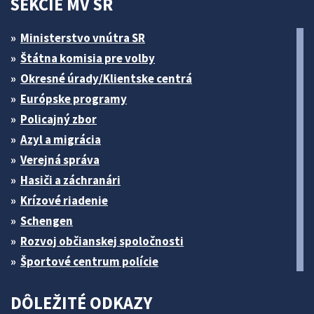
SEKCIE MV SR
Ministerstvo vnútra SR
Štátna komisia pre volby
Okresné úrady/Klientske centrá
Európske programy
Policajný zbor
Azyl a migrácia
Verejná správa
Hasiči a záchranári
Krízové riadenie
Schengen
Rozvoj občianskej spoločnosti
Športové centrum polície
DÔLEŽITÉ ODKAZY