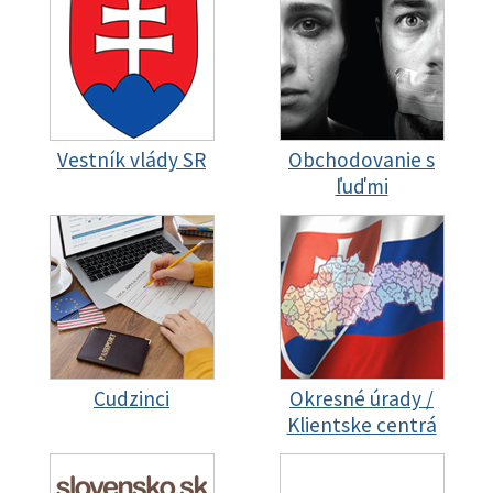
Vestník vlády SR
Obchodovanie s
ľuďmi
Cudzinci
Okresné úrady /
Klientske centrá