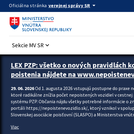
Preskocit na hlavný obsah
arrow_drop_down
verejnej správy SR
Oficiálna stránka
Sekcie MV SR
keyboard_arrow_down
Zastavit automatický posun upútavok
LEX PZP: všetko o nových pravidlách 
poistenia nájdete na www.nepoistenev
29. 06. 2026
Od 1. augusta 2026 vstupujú postupne do praxe 
ktoré radikálne znížia počet nepoistených vozidiel v cestne
systému PZP. Občania nájdu všetky potrebné informácie o 
portáli https://nepoistenevozidlo.sk/, ktorý vznikol v spolu
Slovenskej asociácie poisťovní (SLASPO) a Ministerstva vnútra
Viac