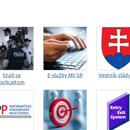
Staň sa
E-služby MV SR
Vestník vlád
policajtom