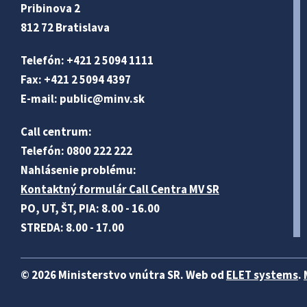
Pribinova 2
812 72 Bratislava
Telefón: +421 2 5094 1111
Fax: +421 2 5094 4397
E-mail:
public@minv
.sk
Call centrum:
Telefón: 0800 222 222
Nahlásenie problému:
Kontaktný formulár Call Centra MV SR
PO, UT, ŠT, PIA: 8.00 - 16.00
STREDA: 8.00 - 17.00
© 2026 Ministerstvo vnútra SR. Web od
ELET systems
.