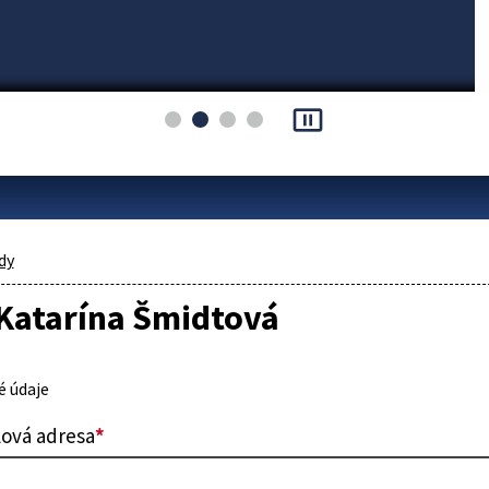
pause_presentation
dy
 Katarína Šmidtová
 údaje
lová adresa
*