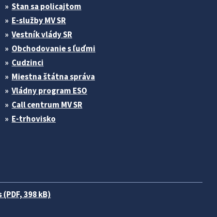
Stan sa policajtom
E-služby MV SR
Vestník vlády SR
Obchodovanie s ľuďmi
Cudzinci
Miestna štátna správa
Vládny program ESO
Call centrum MV SR
E-trhovisko
 (PDF, 398 kB)