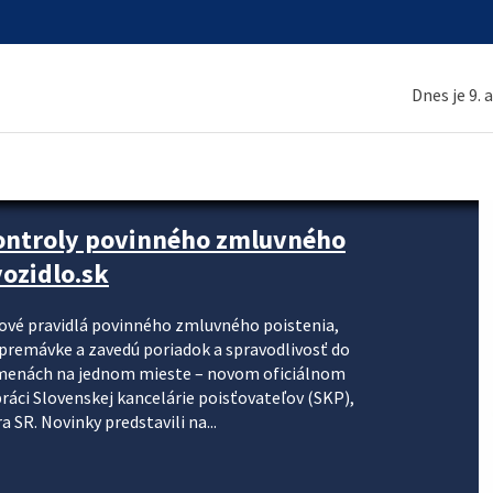
Dnes je 9. 
kontroly povinného zmluvného
ozidlo.sk
nové pravidlá povinného zmluvného poistenia,
j premávke a zavedú poriadok a spravodlivosť do
zmenách na jednom mieste – novom oficiálnom
práci Slovenskej kancelárie poisťovateľov (SKP),
 SR. Novinky predstavili na...