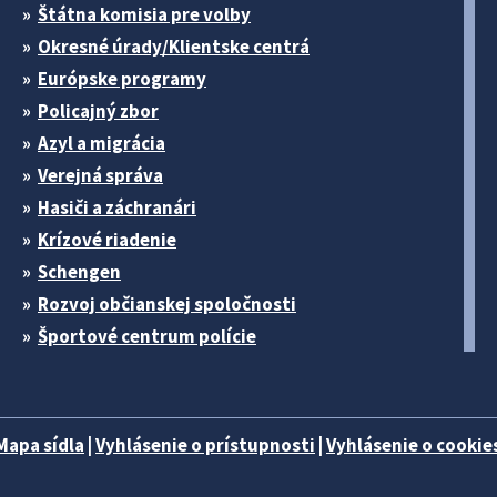
Štátna komisia pre volby
Okresné úrady/Klientske centrá
Európske programy
Policajný zbor
Azyl a migrácia
Verejná správa
Hasiči a záchranári
Krízové riadenie
Schengen
Rozvoj občianskej spoločnosti
Športové centrum polície
Mapa sídla
|
Vyhlásenie o prístupnosti
|
Vyhlásenie o cookies