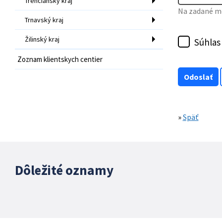
Trenčiansky kraj
Na zadané mo
Trnavský kraj
Žilinský kraj
Súhlas
Zoznam klientskych centier
»
Späť
Dôležité oznamy