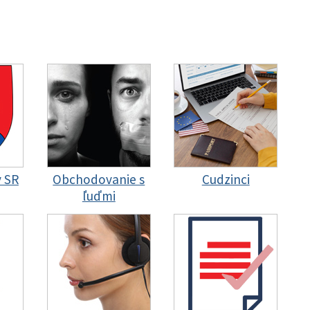
y SR
Obchodovanie s
Cudzinci
ľuďmi