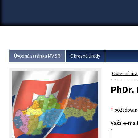
Úvodná stránka MV SR
Okresné úrady
Okresné úra
PhDr.
*
požadované
Vaša e-mai