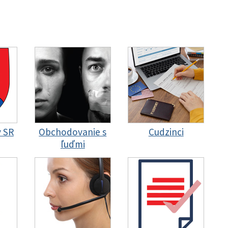
y SR
Obchodovanie s
Cudzinci
ľuďmi