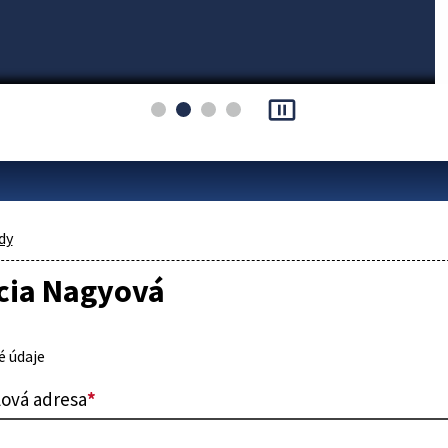
pause_presentation
dy
ucia Nagyová
 údaje
lová adresa
*