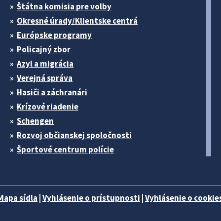
Štátna komisia pre volby
Okresné úrady/Klientske centrá
Európske programy
Policajný zbor
Azyl a migrácia
Verejná správa
Hasiči a záchranári
Krízové riadenie
Schengen
Rozvoj občianskej spoločnosti
Športové centrum polície
Mapa sídla
|
Vyhlásenie o prístupnosti
|
Vyhlásenie o cookies