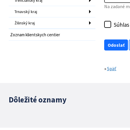
Trenčiansky kraj
Na zadané mo
Trnavský kraj
Žilinský kraj
Súhlas
Zoznam klientskych centier
»
Späť
Dôležité oznamy