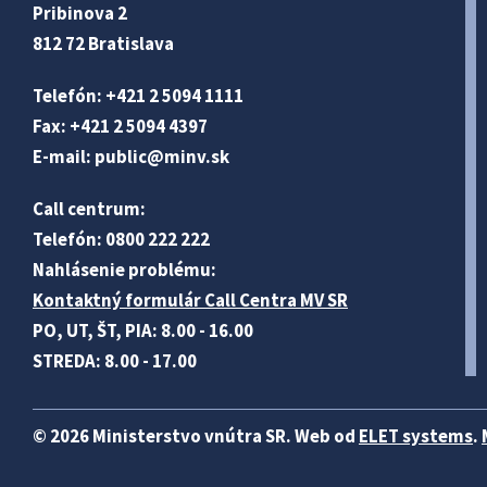
Pribinova 2
812 72 Bratislava
Telefón: +421 2 5094 1111
Fax: +421 2 5094 4397
E-mail:
public@minv
.sk
Call centrum:
Telefón: 0800 222 222
Nahlásenie problému:
Kontaktný formulár Call Centra MV SR
PO, UT, ŠT, PIA: 8.00 - 16.00
STREDA: 8.00 - 17.00
© 2026 Ministerstvo vnútra SR. Web od
ELET systems
.