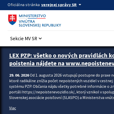
Preskocit na hlavný obsah
arrow_drop_down
verejnej správy SR
Oficiálna stránka
Sekcie MV SR
keyboard_arrow_down
Zastavit automatický posun upútavok
LEX PZP: všetko o nových pravidlách 
poistenia nájdete na www.nepoistenev
29. 06. 2026
Od 1. augusta 2026 vstupujú postupne do praxe 
ktoré radikálne znížia počet nepoistených vozidiel v cestne
systému PZP. Občania nájdu všetky potrebné informácie o 
portáli https://nepoistenevozidlo.sk/, ktorý vznikol v spolu
Slovenskej asociácie poisťovní (SLASPO) a Ministerstva vnútra
Viac