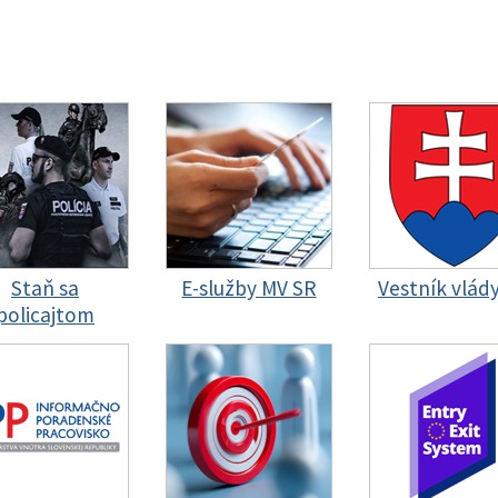
Staň sa
E-služby MV SR
Vestník vlád
policajtom