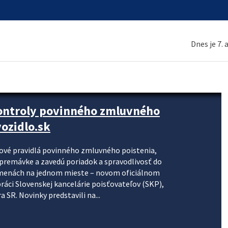
Dnes je 7.
kontroly povinného zmluvného
ozidlo.sk
nové pravidlá povinného zmluvného poistenia,
j premávke a zavedú poriadok a spravodlivosť do
zmenách na jednom mieste – novom oficiálnom
práci Slovenskej kancelárie poisťovateľov (SKP),
 SR. Novinky predstavili na...