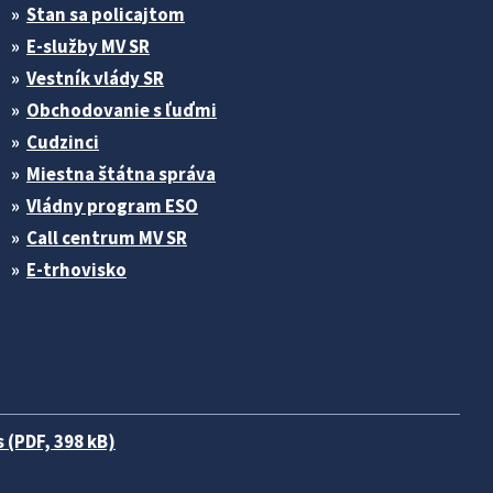
Stan sa policajtom
E-služby MV SR
Vestník vlády SR
Obchodovanie s ľuďmi
Cudzinci
Miestna štátna správa
Vládny program ESO
Call centrum MV SR
E-trhovisko
 (PDF, 398 kB)