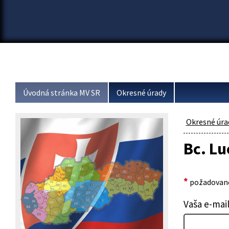
Úvodná stránka MV SR
Okresné úrady
Okresné úra
Bc. L
*
požadované
Vaša e-mai