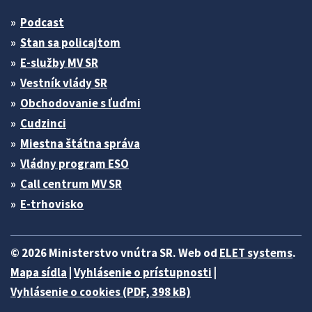
Podcast
Stan sa policajtom
E-služby MV SR
Vestník vlády SR
Obchodovanie s ľuďmi
Cudzinci
Miestna štátna správa
Vládny program ESO
Call centrum MV SR
E-trhovisko
© 2026 Ministerstvo vnútra SR. Web od
ELET systems
.
Mapa sídla
|
Vyhlásenie o prístupnosti
|
Vyhlásenie o cookies (PDF, 398 kB)