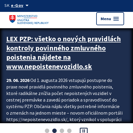
Preskocit na hlavný obsah
arrow_drop_down
SK
e-Gov
menu
Menu
Zastavit automatický posun upútavok
LEX PZP: všetko o nových pravidlách
kontroly povinného zmluvného
poistenia nájdete na
www.nepoistenevozidlo.sk
29. 06. 2026
Od 1. augusta 2026 vstupujú postupne do
praxe nové pravidlá povinného zmluvného poistenia,
ktoré radikálne znížia počet nepoistených vozidiel v
cestnej premávke a zavedú poriadok a spravodlivosť do
systému PZP. Občania nájdu všetky potrebné informácie
o zmenách na jednom mieste – novom oficiálnom portáli
https://nepoistenevozidlo.sk/, ktorý vznikol v spolupráci
Slovenskej kancelárie poisťovateľov (SKP), Slovenskej
pause_presentation
asociácie poisťovní (SLASPO) a Ministerstva vnútra SR.