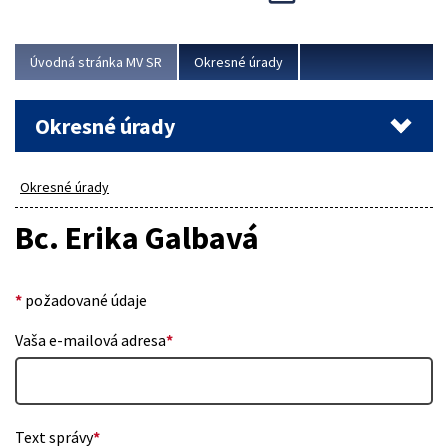
Novinky predstavili na...
Viac
Úvodná stránka MV SR
Okresné úrady
Okresné úrady
Okresné úrady
Bc. Erika Galbavá
*
požadované údaje
Vaša e-mailová adresa
*
Text správy
*