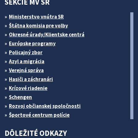
SEKCIE MV SR
Ministerstvo vnútra SR
Štátna komisia pre volby
Okresné úrady/Klientske centrá
Európske programy
Policajný zbor
Azyl a migrácia
Verejná správa
Hasiči a záchranári
Krízové riadenie
Schengen
Rozvoj občianskej spoločnosti
Športové centrum polície
DÔLEŽITÉ ODKAZY