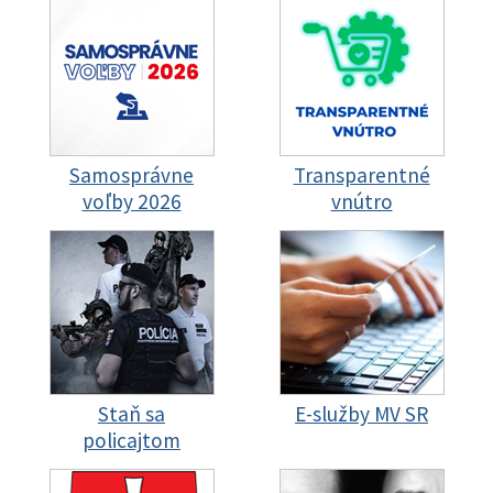
Samosprávne
Transparentné
voľby 2026
vnútro
Staň sa
E-služby MV SR
policajtom