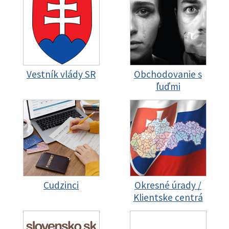
Vestník vlády SR
Obchodovanie s
ľuďmi
Cudzinci
Okresné úrady /
Klientske centrá