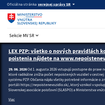
Preskocit na hlavný obsah
arrow_drop_down
verejnej správy SR
Oficiálna stránka
Sekcie MV SR
keyboard_arrow_down
Zastavit automatický posun upútavok
LEX PZP: všetko o nových pravidlách 
poistenia nájdete na www.nepoistenev
29. 06. 2026
Od 1. augusta 2026 vstupujú postupne do praxe 
ktoré radikálne znížia počet nepoistených vozidiel v cestne
systému PZP. Občania nájdu všetky potrebné informácie o 
portáli https://nepoistenevozidlo.sk/, ktorý vznikol v spolu
Slovenskej asociácie poisťovní (SLASPO) a Ministerstva vnútra
Viac