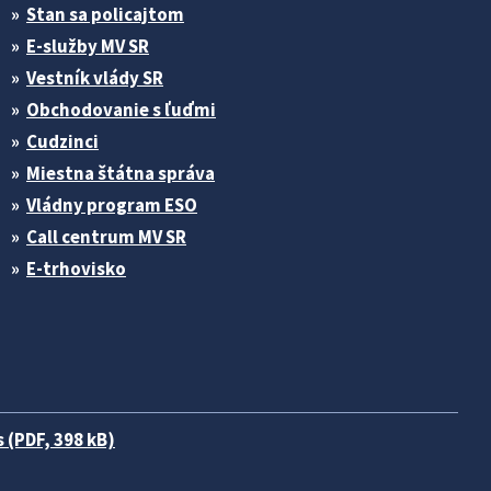
Stan sa policajtom
E-služby MV SR
Vestník vlády SR
Obchodovanie s ľuďmi
Cudzinci
Miestna štátna správa
Vládny program ESO
Call centrum MV SR
E-trhovisko
 (PDF, 398 kB)