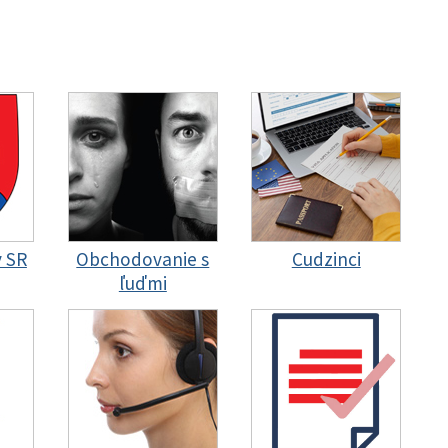
y SR
Obchodovanie s
Cudzinci
ľuďmi