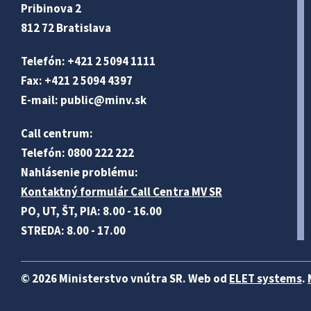
Pribinova 2
812 72 Bratislava
Telefón: +421 2 5094 1111
Fax: +421 2 5094 4397
E-mail:
public@minv
.sk
Call centrum:
Telefón: 0800 222 222
Nahlásenie problému:
Kontaktný formulár Call Centra MV SR
PO, UT, ŠT, PIA: 8.00 - 16.00
STREDA: 8.00 - 17.00
© 2026 Ministerstvo vnútra SR. Web od
ELET systems
.