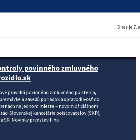
Dnes je 7.
kontroly povinného zmluvného
ozidlo.sk
nové pravidlá povinného zmluvného poistenia,
j premávke a zavedú poriadok a spravodlivosť do
zmenách na jednom mieste – novom oficiálnom
práci Slovenskej kancelárie poisťovateľov (SKP),
 SR. Novinky predstavili na...