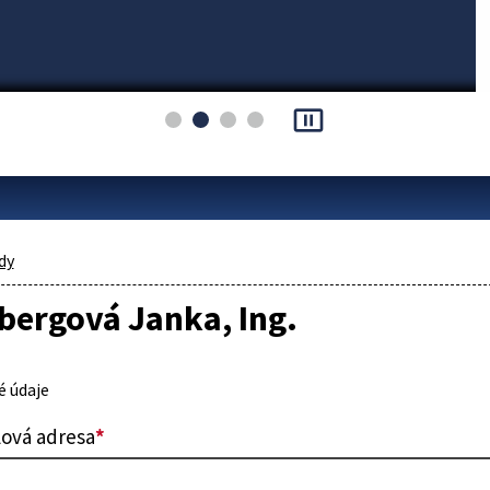
pause_presentation
dy
bergová Janka, Ing.
 údaje
lová adresa
*