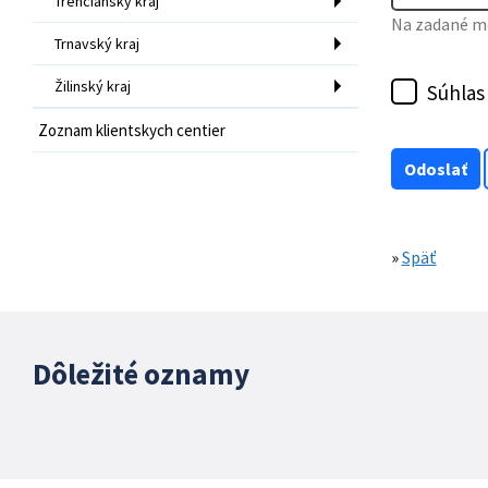
Trenčiansky kraj
Na zadané mo
Trnavský kraj
Žilinský kraj
Súhlas
Zoznam klientskych centier
»
Späť
Dôležité oznamy