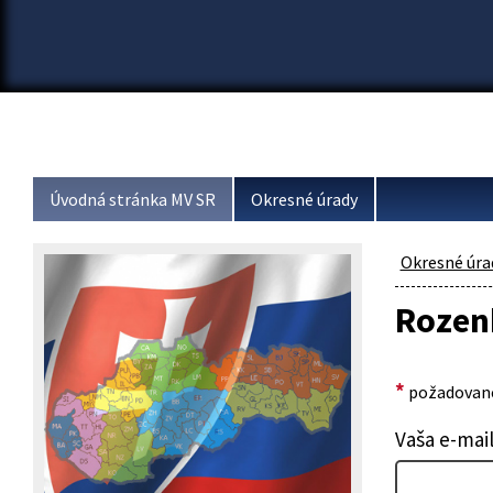
Úvodná stránka MV SR
Okresné úrady
Okresné úra
Rozen
*
požadované
Vaša e-mai