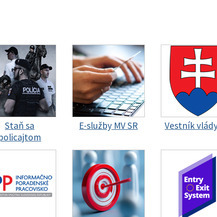
Staň sa
E-služby MV SR
Vestník vlád
policajtom