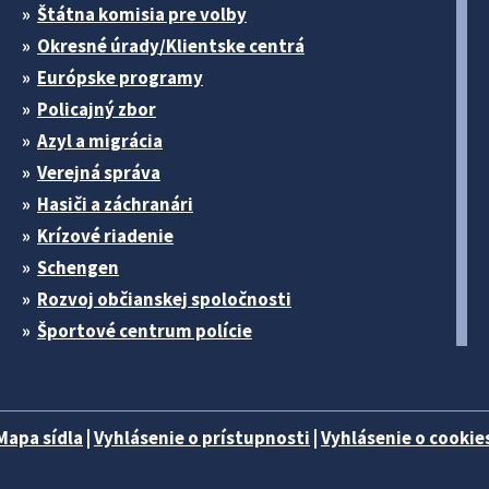
Štátna komisia pre volby
Okresné úrady/Klientske centrá
Európske programy
Policajný zbor
Azyl a migrácia
Verejná správa
Hasiči a záchranári
Krízové riadenie
Schengen
Rozvoj občianskej spoločnosti
Športové centrum polície
Mapa sídla
|
Vyhlásenie o prístupnosti
|
Vyhlásenie o cookies