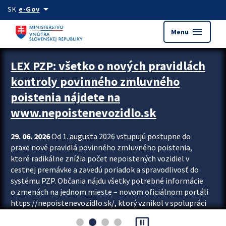
Preskocit na hlavný obsah
arrow_drop_down
SK
e-Gov
menu
Menu
Zastavit automatický posun upútavok
LEX PZP: všetko o nových pravidlách
kontroly povinného zmluvného
poistenia nájdete na
www.nepoistenevozidlo.sk
29. 06. 2026
Od 1. augusta 2026 vstupujú postupne do
praxe nové pravidlá povinného zmluvného poistenia,
ktoré radikálne znížia počet nepoistených vozidiel v
cestnej premávke a zavedú poriadok a spravodlivosť do
systému PZP. Občania nájdu všetky potrebné informácie
o zmenách na jednom mieste – novom oficiálnom portáli
https://nepoistenevozidlo.sk/, ktorý vznikol v spolupráci
Slovenskej kancelárie poisťovateľov (SKP), Slovenskej
pause_presentation
asociácie poisťovní (SLASPO) a Ministerstva vnútra SR.