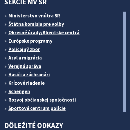
SEKCIE MV SR
Ministerstvo vnútra SR
Štátna komisia pre volby
Okresné úrady/Klientske centrá
Európske programy
Policajný zbor
Azyl a migrácia
Verejná správa
Hasiči a záchranári
Krízové riadenie
Schengen
Rozvoj občianskej spoločnosti
Športové centrum polície
DÔLEŽITÉ ODKAZY