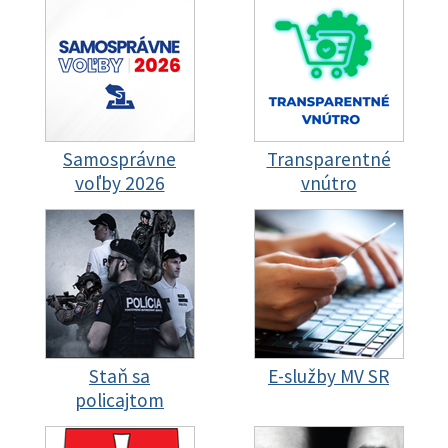
Samosprávne
Transparentné
voľby 2026
vnútro
Staň sa
E-služby MV SR
policajtom