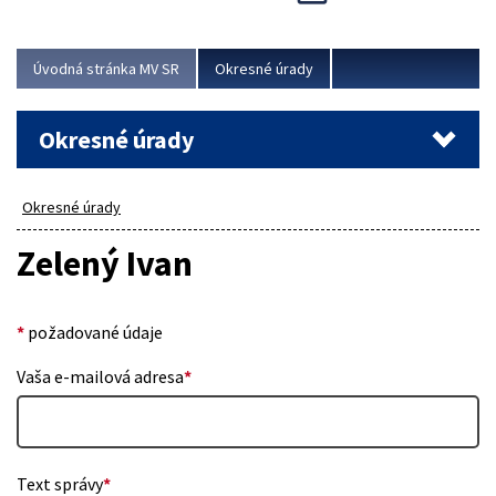
Novinky predstavili na...
Viac
Úvodná stránka MV SR
Okresné úrady
Okresné úrady
Okresné úrady
Zelený Ivan
*
požadované údaje
Vaša e-mailová adresa
*
Text správy
*