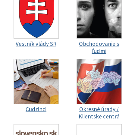
Vestník vlády SR
Obchodovanie s
ľuďmi
Cudzinci
Okresné úrady /
Klientske centrá