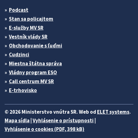
Podcast
Stan sa policajtom
E-služby MV SR
Vestník vlády SR
Obchodovanie s ľuďmi
Cudzinci
Miestna štátna správa
Vládny program ESO
Call centrum MV SR
E-trhovisko
© 2026 Ministerstvo vnútra SR. Web od
ELET systems
.
Mapa sídla
|
Vyhlásenie o prístupnosti
|
Vyhlásenie o cookies (PDF, 398 kB)