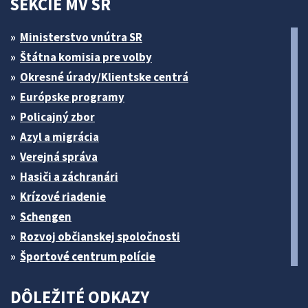
SEKCIE MV SR
Ministerstvo vnútra SR
Štátna komisia pre volby
Okresné úrady/Klientske centrá
Európske programy
Policajný zbor
Azyl a migrácia
Verejná správa
Hasiči a záchranári
Krízové riadenie
Schengen
Rozvoj občianskej spoločnosti
Športové centrum polície
DÔLEŽITÉ ODKAZY