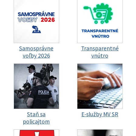
Samosprávne
Transparentné
voľby 2026
vnútro
Staň sa
E-služby MV SR
policajtom