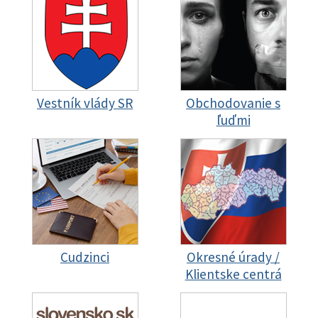
Vestník vlády SR
Obchodovanie s
ľuďmi
Cudzinci
Okresné úrady /
Klientske centrá