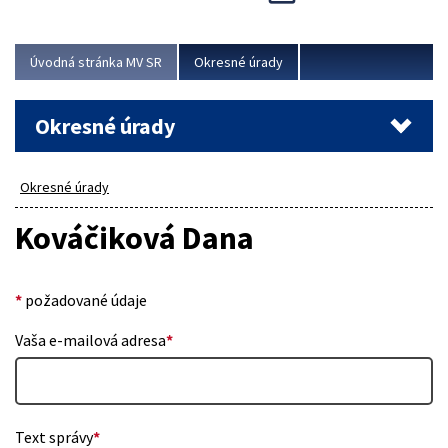
Novinky predstavili na...
Viac
Úvodná stránka MV SR
Okresné úrady
Okresné úrady
Okresné úrady
Kováčiková Dana
*
požadované údaje
Vaša e-mailová adresa
*
Text správy
*