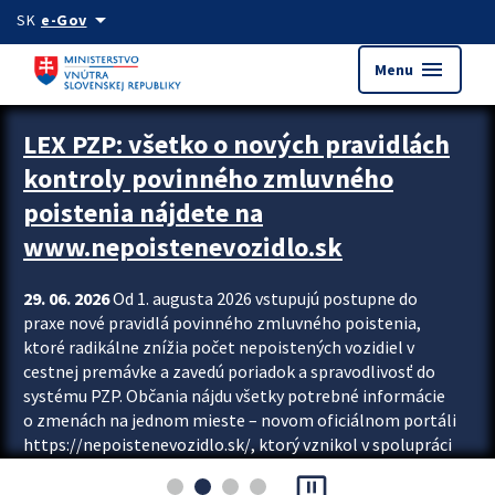
Preskocit na hlavný obsah
arrow_drop_down
SK
e-Gov
menu
Menu
Zastavit automatický posun upútavok
LEX PZP: všetko o nových pravidlách
kontroly povinného zmluvného
poistenia nájdete na
www.nepoistenevozidlo.sk
29. 06. 2026
Od 1. augusta 2026 vstupujú postupne do
praxe nové pravidlá povinného zmluvného poistenia,
ktoré radikálne znížia počet nepoistených vozidiel v
cestnej premávke a zavedú poriadok a spravodlivosť do
systému PZP. Občania nájdu všetky potrebné informácie
o zmenách na jednom mieste – novom oficiálnom portáli
https://nepoistenevozidlo.sk/, ktorý vznikol v spolupráci
Slovenskej kancelárie poisťovateľov (SKP), Slovenskej
pause_presentation
asociácie poisťovní (SLASPO) a Ministerstva vnútra SR.