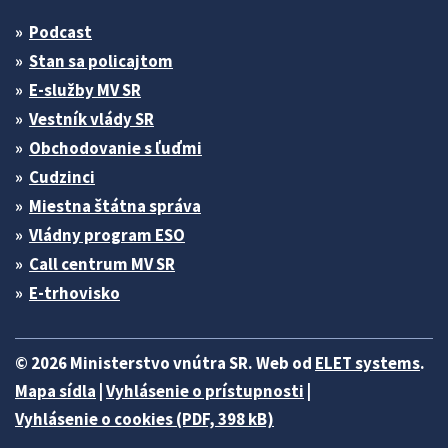
Podcast
Stan sa policajtom
E-služby MV SR
Vestník vlády SR
Obchodovanie s ľuďmi
Cudzinci
Miestna štátna správa
Vládny program ESO
Call centrum MV SR
E-trhovisko
© 2026 Ministerstvo vnútra SR. Web od
ELET systems
.
Mapa sídla
|
Vyhlásenie o prístupnosti
|
Vyhlásenie o cookies (PDF, 398 kB)