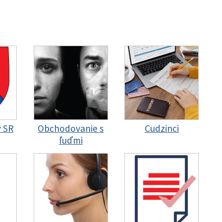
y SR
Obchodovanie s
Cudzinci
ľuďmi