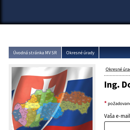
Úvodná stránka MV SR
Okresné úrady
Okresné úra
Ing. 
*
požadované
Vaša e-mai