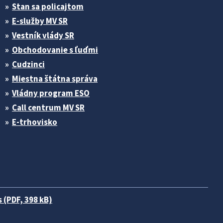
Stan sa policajtom
E-služby MV SR
Vestník vlády SR
Obchodovanie s ľuďmi
Cudzinci
Miestna štátna správa
Vládny program ESO
Call centrum MV SR
E-trhovisko
 (PDF, 398 kB)