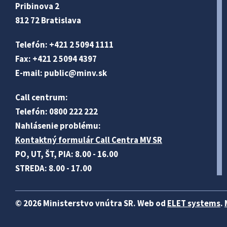
Pribinova 2
812 72 Bratislava
Telefón: +421 2 5094 1111
Fax: +421 2 5094 4397
E-mail:
public@minv
.sk
Call centrum:
Telefón: 0800 222 222
Nahlásenie problému:
Kontaktný formulár Call Centra MV SR
PO, UT, ŠT, PIA: 8.00 - 16.00
STREDA: 8.00 - 17.00
© 2026 Ministerstvo vnútra SR. Web od
ELET systems
.