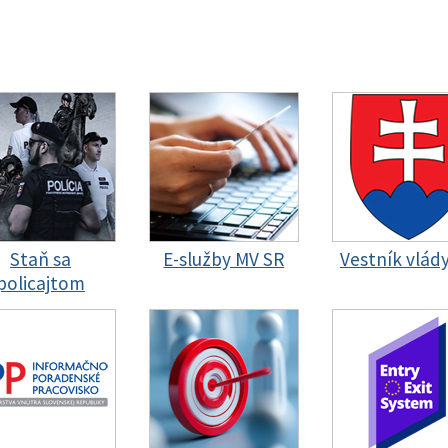
Staň sa
E-služby MV SR
Vestník vlád
policajtom