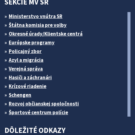
SEKCIE MV SR
Ministerstvo vnútra SR
Štátna komisia pre volby
Okresné úrady/Klientske centrá
Európske programy
Policajný zbor
Azyl a migrácia
Verejná správa
Hasiči a záchranári
Krízové riadenie
Schengen
Rozvoj občianskej spoločnosti
Športové centrum polície
DÔLEŽITÉ ODKAZY