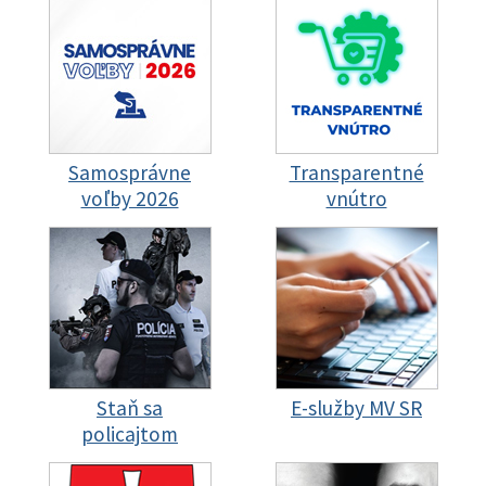
Samosprávne
Transparentné
voľby 2026
vnútro
Staň sa
E-služby MV SR
policajtom