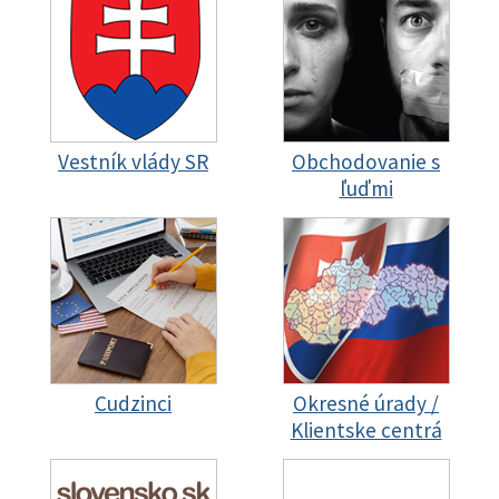
Vestník vlády SR
Obchodovanie s
ľuďmi
Cudzinci
Okresné úrady /
Klientske centrá