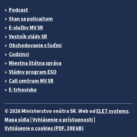
Podcast
Stan sa policajtom
E-služby MV SR
Vestník vlády SR
Obchodovanie s ľuďmi
Cudzinci
Miestna štátna správa
Vládny program ESO
Call centrum MV SR
E-trhovisko
© 2026 Ministerstvo vnútra SR. Web od
ELET systems
.
Mapa sídla
|
Vyhlásenie o prístupnosti
|
Vyhlásenie o cookies (PDF, 398 kB)