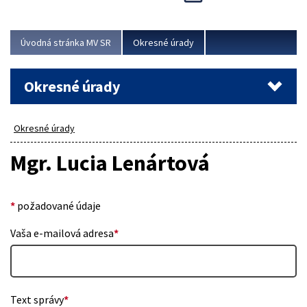
Novinky predstavili na...
Viac
Úvodná stránka MV SR
Okresné úrady
Okresné úrady
Okresné úrady
Mgr. Lucia Lenártová
*
požadované údaje
Vaša e-mailová adresa
*
Text správy
*