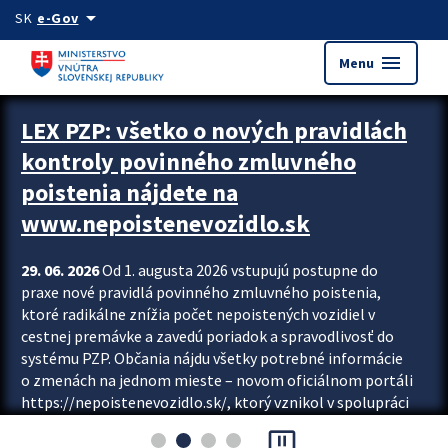
Preskocit na hlavný obsah
arrow_drop_down
SK
e-Gov
menu
Menu
Zastavit automatický posun upútavok
LEX PZP: všetko o nových pravidlách
kontroly povinného zmluvného
poistenia nájdete na
www.nepoistenevozidlo.sk
29. 06. 2026
Od 1. augusta 2026 vstupujú postupne do
praxe nové pravidlá povinného zmluvného poistenia,
ktoré radikálne znížia počet nepoistených vozidiel v
cestnej premávke a zavedú poriadok a spravodlivosť do
systému PZP. Občania nájdu všetky potrebné informácie
o zmenách na jednom mieste – novom oficiálnom portáli
https://nepoistenevozidlo.sk/, ktorý vznikol v spolupráci
Slovenskej kancelárie poisťovateľov (SKP), Slovenskej
pause_presentation
asociácie poisťovní (SLASPO) a Ministerstva vnútra SR.