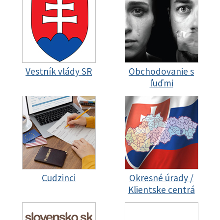
Vestník vlády SR
Obchodovanie s
ľuďmi
Cudzinci
Okresné úrady /
Klientske centrá