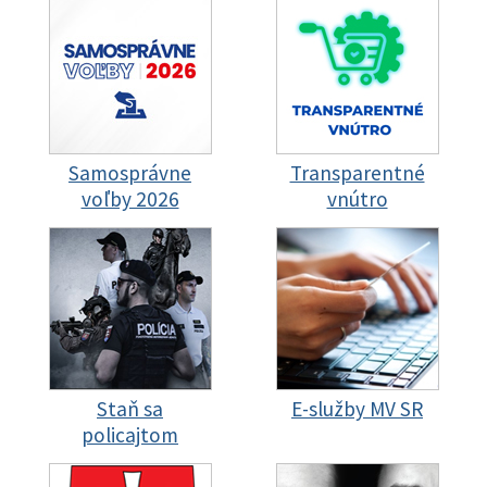
Samosprávne
Transparentné
voľby 2026
vnútro
Staň sa
E-služby MV SR
policajtom