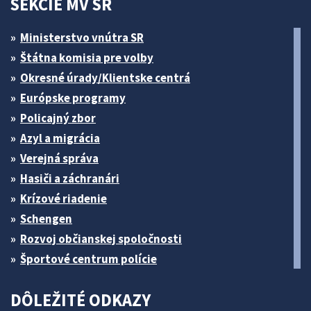
SEKCIE MV SR
Ministerstvo vnútra SR
Štátna komisia pre volby
Okresné úrady/Klientske centrá
Európske programy
Policajný zbor
Azyl a migrácia
Verejná správa
Hasiči a záchranári
Krízové riadenie
Schengen
Rozvoj občianskej spoločnosti
Športové centrum polície
DÔLEŽITÉ ODKAZY