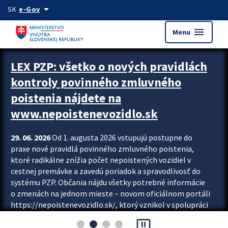
Preskocit na hlavný obsah
arrow_drop_down
SK
e-Gov
menu
Menu
Zastavit automatický posun upútavok
LEX PZP: všetko o nových pravidlách
kontroly povinného zmluvného
poistenia nájdete na
www.nepoistenevozidlo.sk
29. 06. 2026
Od 1. augusta 2026 vstupujú postupne do
praxe nové pravidlá povinného zmluvného poistenia,
ktoré radikálne znížia počet nepoistených vozidiel v
cestnej premávke a zavedú poriadok a spravodlivosť do
systému PZP. Občania nájdu všetky potrebné informácie
o zmenách na jednom mieste – novom oficiálnom portáli
https://nepoistenevozidlo.sk/, ktorý vznikol v spolupráci
Slovenskej kancelárie poisťovateľov (SKP), Slovenskej
pause_presentation
asociácie poisťovní (SLASPO) a Ministerstva vnútra SR.