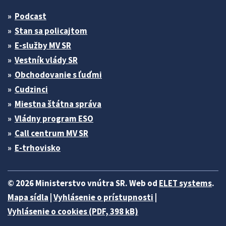
Podcast
Stan sa policajtom
E-služby MV SR
Vestník vlády SR
Obchodovanie s ľuďmi
Cudzinci
Miestna štátna správa
Vládny program ESO
Call centrum MV SR
E-trhovisko
© 2026 Ministerstvo vnútra SR. Web od
ELET systems
.
Mapa sídla
|
Vyhlásenie o prístupnosti
|
Vyhlásenie o cookies (PDF, 398 kB)