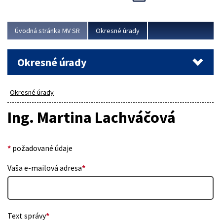
Novinky predstavili na...
Viac
Úvodná stránka MV SR
Okresné úrady
Okresné úrady
Okresné úrady
Ing. Martina Lachváčová
*
požadované údaje
Vaša e-mailová adresa
*
Text správy
*