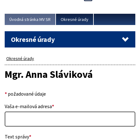
Novinky predstavili na...
Viac
Úvodná stránka MV SR
Okresné úrady
Okresné úrady
Okresné úrady
Mgr. Anna Sláviková
*
požadované údaje
Vaša e-mailová adresa
*
Text správy
*