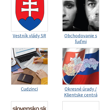
Vestník vlády SR
Obchodovanie s
ľuďmi
Cudzinci
Okresné úrady /
Klientske centrá