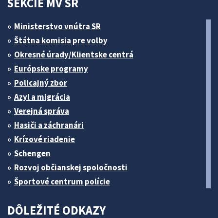
SEKCIE MV SR
Ministerstvo vnútra SR
Štátna komisia pre volby
Okresné úrady/Klientske centrá
Európske programy
Policajný zbor
Azyl a migrácia
Verejná správa
Hasiči a záchranári
Krízové riadenie
Schengen
Rozvoj občianskej spoločnosti
Športové centrum polície
DÔLEŽITÉ ODKAZY