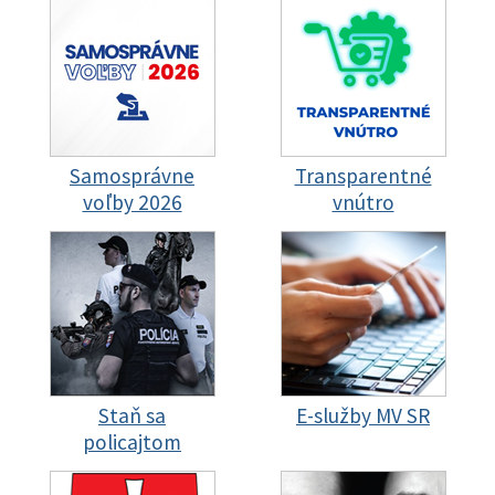
Samosprávne
Transparentné
voľby 2026
vnútro
Staň sa
E-služby MV SR
policajtom