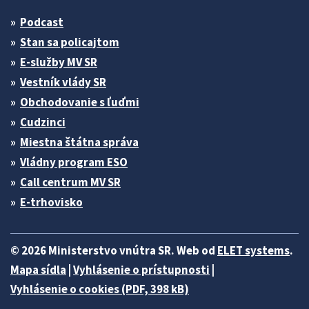
Podcast
Stan sa policajtom
E-služby MV SR
Vestník vlády SR
Obchodovanie s ľuďmi
Cudzinci
Miestna štátna správa
Vládny program ESO
Call centrum MV SR
E-trhovisko
© 2026 Ministerstvo vnútra SR. Web od
ELET systems
.
Mapa sídla
|
Vyhlásenie o prístupnosti
|
Vyhlásenie o cookies (PDF, 398 kB)