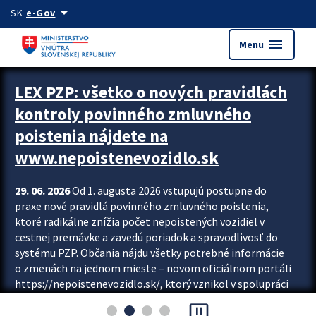
Preskocit na hlavný obsah
arrow_drop_down
SK
e-Gov
menu
Menu
Zastavit automatický posun upútavok
LEX PZP: všetko o nových pravidlách
kontroly povinného zmluvného
poistenia nájdete na
www.nepoistenevozidlo.sk
29. 06. 2026
Od 1. augusta 2026 vstupujú postupne do
praxe nové pravidlá povinného zmluvného poistenia,
ktoré radikálne znížia počet nepoistených vozidiel v
cestnej premávke a zavedú poriadok a spravodlivosť do
systému PZP. Občania nájdu všetky potrebné informácie
o zmenách na jednom mieste – novom oficiálnom portáli
https://nepoistenevozidlo.sk/, ktorý vznikol v spolupráci
Slovenskej kancelárie poisťovateľov (SKP), Slovenskej
pause_presentation
asociácie poisťovní (SLASPO) a Ministerstva vnútra SR.