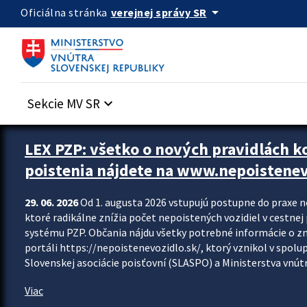
Preskocit na hlavný obsah
arrow_drop_down
verejnej správy SR
Oficiálna stránka
Sekcie MV SR
keyboard_arrow_down
Zastavit automatický posun upútavok
LEX PZP: všetko o nových pravidlách 
poistenia nájdete na www.nepoistenev
29. 06. 2026
Od 1. augusta 2026 vstupujú postupne do praxe 
ktoré radikálne znížia počet nepoistených vozidiel v cestne
systému PZP. Občania nájdu všetky potrebné informácie o 
portáli https://nepoistenevozidlo.sk/, ktorý vznikol v spolu
Slovenskej asociácie poisťovní (SLASPO) a Ministerstva vnútra
Viac