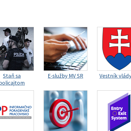
Staň sa
E-služby MV SR
Vestník vlád
policajtom