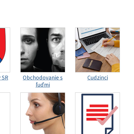
y SR
Obchodovanie s
Cudzinci
ľuďmi