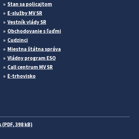
Stan sa policajtom
E-služby MV SR
Vestník vlády SR
Obchodovanie s ľuďmi
Cudzinci
Miestna štátna správa
Vládny program ESO
Call centrum MV SR
E-trhovisko
 (PDF, 398 kB)