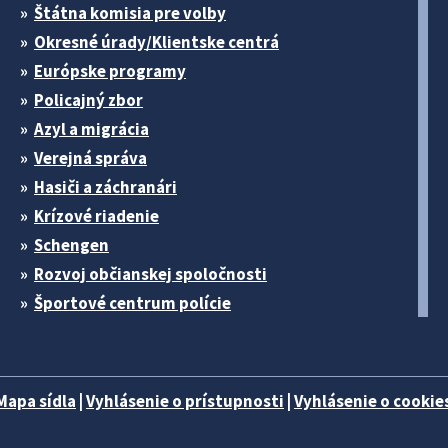
Štátna komisia pre volby
Okresné úrady/Klientske centrá
Európske programy
Policajný zbor
Azyl a migrácia
Verejná správa
Hasiči a záchranári
Krízové riadenie
Schengen
Rozvoj občianskej spoločnosti
Športové centrum polície
Mapa sídla
|
Vyhlásenie o prístupnosti
|
Vyhlásenie o cookies