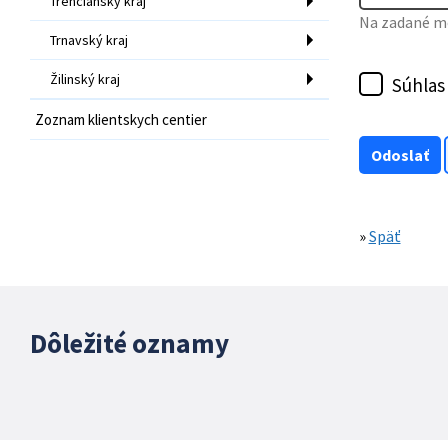
Trenčiansky kraj
Na zadané mo
Trnavský kraj
Žilinský kraj
Súhlas
Zoznam klientskych centier
»
Späť
Dôležité oznamy