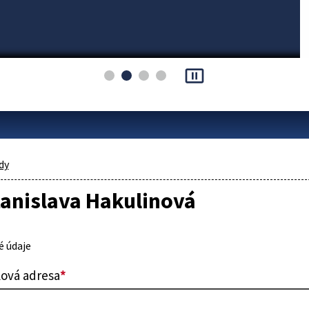
pause_presentation
dy
tanislava Hakulinová
 údaje
lová adresa
*