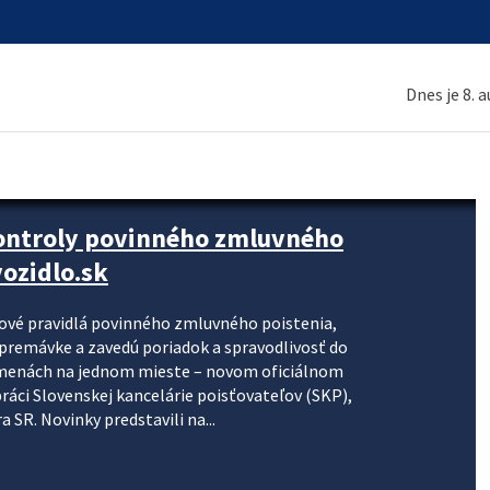
Dnes je 8. 
kontroly povinného zmluvného
ozidlo.sk
nové pravidlá povinného zmluvného poistenia,
j premávke a zavedú poriadok a spravodlivosť do
zmenách na jednom mieste – novom oficiálnom
práci Slovenskej kancelárie poisťovateľov (SKP),
 SR. Novinky predstavili na...