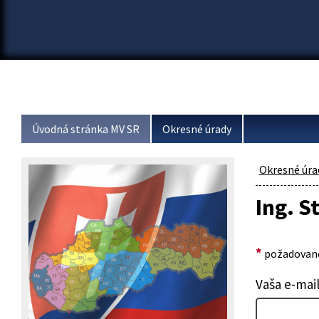
Úvodná stránka MV SR
Okresné úrady
Okresné úra
Ing. S
*
požadované
Vaša e-mai