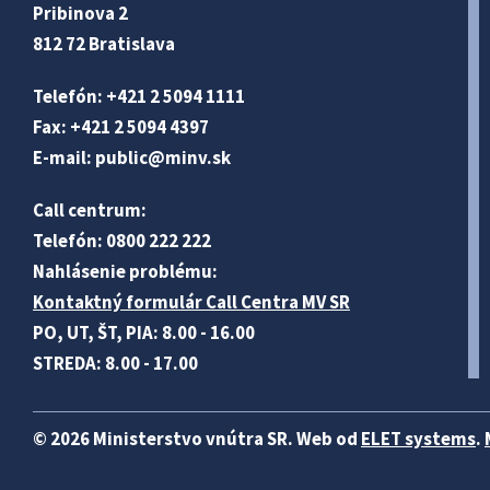
Pribinova 2
812 72 Bratislava
Telefón: +421 2 5094 1111
Fax: +421 2 5094 4397
E-mail:
public@minv
.sk
Call centrum:
Telefón: 0800 222 222
Nahlásenie problému:
Kontaktný formulár Call Centra MV SR
PO, UT, ŠT, PIA: 8.00 - 16.00
STREDA: 8.00 - 17.00
© 2026 Ministerstvo vnútra SR. Web od
ELET systems
.