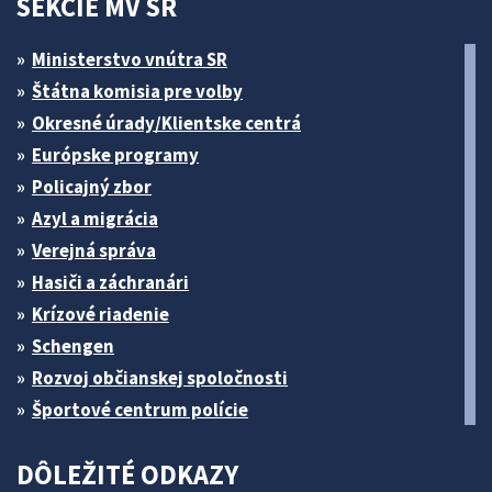
SEKCIE MV SR
Ministerstvo vnútra SR
Štátna komisia pre volby
Okresné úrady/Klientske centrá
Európske programy
Policajný zbor
Azyl a migrácia
Verejná správa
Hasiči a záchranári
Krízové riadenie
Schengen
Rozvoj občianskej spoločnosti
Športové centrum polície
DÔLEŽITÉ ODKAZY