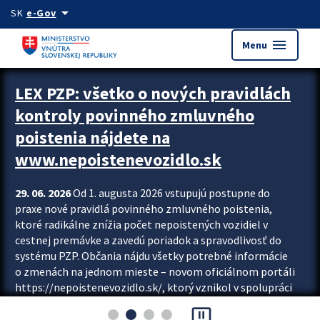
Preskocit na hlavný obsah
arrow_drop_down
SK
e-Gov
menu
Menu
Zastavit automatický posun upútavok
LEX PZP: všetko o nových pravidlách
kontroly povinného zmluvného
poistenia nájdete na
www.nepoistenevozidlo.sk
29. 06. 2026
Od 1. augusta 2026 vstupujú postupne do
praxe nové pravidlá povinného zmluvného poistenia,
ktoré radikálne znížia počet nepoistených vozidiel v
cestnej premávke a zavedú poriadok a spravodlivosť do
systému PZP. Občania nájdu všetky potrebné informácie
o zmenách na jednom mieste – novom oficiálnom portáli
https://nepoistenevozidlo.sk/, ktorý vznikol v spolupráci
Slovenskej kancelárie poisťovateľov (SKP), Slovenskej
pause_presentation
asociácie poisťovní (SLASPO) a Ministerstva vnútra SR.