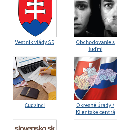
Vestník vlády SR
Obchodovanie s
ľuďmi
Cudzinci
Okresné úrady /
Klientske centrá