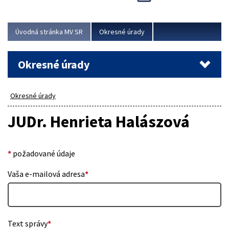
Novinky predstavili na...
Viac
Úvodná stránka MV SR
Okresné úrady
Okresné úrady
Okresné úrady
JUDr. Henrieta Halászová
*
požadované údaje
Vaša e-mailová adresa
*
Text správy
*