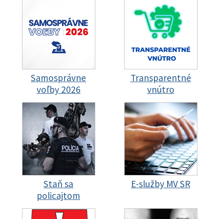
Samosprávne
Transparentné
voľby 2026
vnútro
Staň sa
E-služby MV SR
policajtom