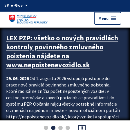
Preskocit na hlavný obsah
arrow_drop_down
SK
e-Gov
menu
Menu
Zastavit automatický posun upútavok
LEX PZP: všetko o nových pravidlách
kontroly povinného zmluvného
poistenia nájdete na
www.nepoistenevozidlo.sk
29. 06. 2026
Od 1. augusta 2026 vstupujú postupne do
praxe nové pravidlá povinného zmluvného poistenia,
ktoré radikálne znížia počet nepoistených vozidiel v
cestnej premávke a zavedú poriadok a spravodlivosť do
systému PZP. Občania nájdu všetky potrebné informácie
o zmenách na jednom mieste – novom oficiálnom portáli
https://nepoistenevozidlo.sk/, ktorý vznikol v spolupráci
Slovenskej kancelárie poisťovateľov (SKP), Slovenskej
pause_presentation
asociácie poisťovní (SLASPO) a Ministerstva vnútra SR.