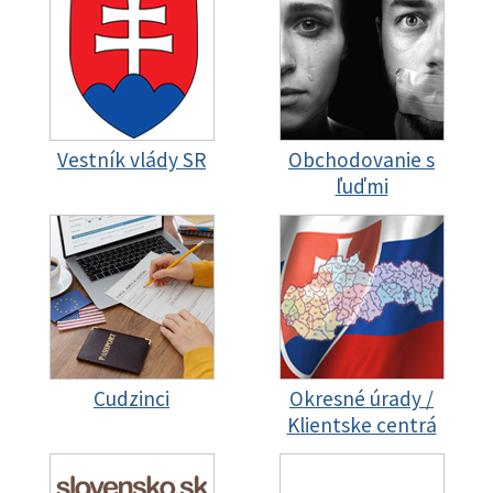
Vestník vlády SR
Obchodovanie s
ľuďmi
Cudzinci
Okresné úrady /
Klientske centrá