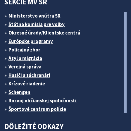
SEKCIE MV SR
Ministerstvo vnútra SR
Štátna komisia pre volby
Okresné úrady/Klientske centrá
Európske programy
Policajný zbor
Azyl a migrácia
Verejná správa
Hasiči a záchranári
Krízové riadenie
Schengen
Rozvoj občianskej spoločnosti
Športové centrum polície
DÔLEŽITÉ ODKAZY