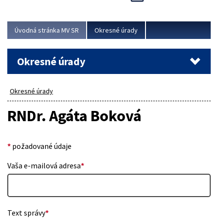
Novinky predstavili na...
Viac
Úvodná stránka MV SR
Okresné úrady
Okresné úrady
Okresné úrady
RNDr. Agáta Boková
*
požadované údaje
Vaša e-mailová adresa
*
Text správy
*