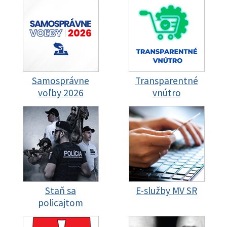
Samosprávne
Transparentné
voľby 2026
vnútro
Staň sa
E-služby MV SR
policajtom