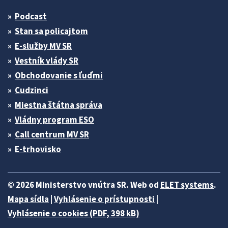
Podcast
Stan sa policajtom
E-služby MV SR
Vestník vlády SR
Obchodovanie s ľuďmi
Cudzinci
Miestna štátna správa
Vládny program ESO
Call centrum MV SR
E-trhovisko
© 2026 Ministerstvo vnútra SR. Web od
ELET systems
.
Mapa sídla
|
Vyhlásenie o prístupnosti
|
Vyhlásenie o cookies (PDF, 398 kB)