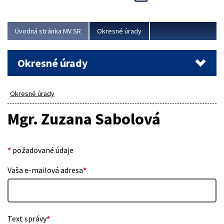
Novinky predstavili na...
Viac
Úvodná stránka MV SR
Okresné úrady
Okresné úrady
Okresné úrady
Mgr. Zuzana Sabolová
*
požadované údaje
Vaša e-mailová adresa
*
Text správy
*