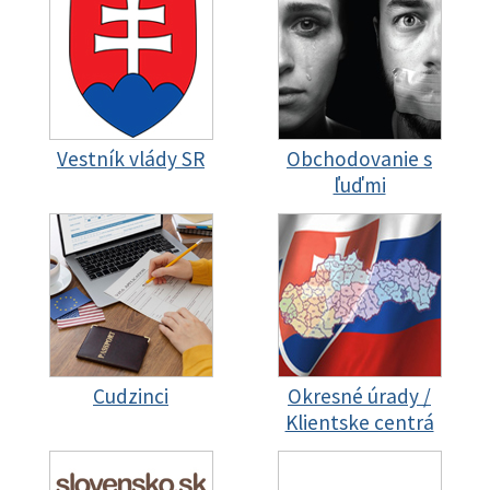
Vestník vlády SR
Obchodovanie s
ľuďmi
Cudzinci
Okresné úrady /
Klientske centrá