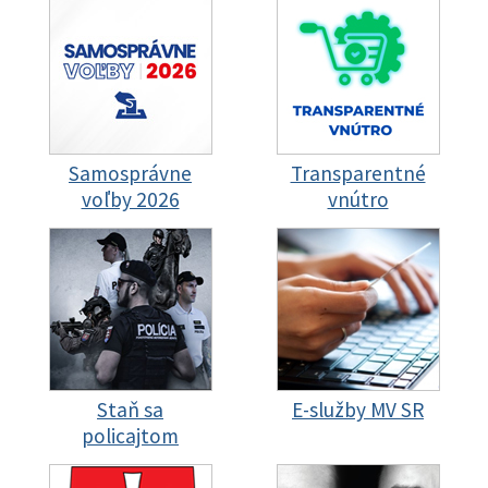
Samosprávne
Transparentné
voľby 2026
vnútro
Staň sa
E-služby MV SR
policajtom