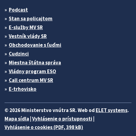
Podcast
Stan sa policajtom
E-služby MV SR
Vestník vlády SR
Obchodovanie s ľuďmi
Cudzinci
Miestna štátna správa
Vládny program ESO
Call centrum MV SR
E-trhovisko
© 2026 Ministerstvo vnútra SR. Web od
ELET systems
.
Mapa sídla
|
Vyhlásenie o prístupnosti
|
Vyhlásenie o cookies (PDF, 398 kB)