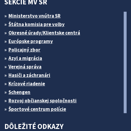
SEKCIE MV SR
Ministerstvo vnútra SR
Štátna komisia pre volby
Okresné úrady/Klientske centrá
Európske programy
Policajný zbor
Azyl a migrácia
Verejná správa
Hasiči a záchranári
Krízové riadenie
Schengen
Rozvoj občianskej spoločnosti
Športové centrum polície
DÔLEŽITÉ ODKAZY