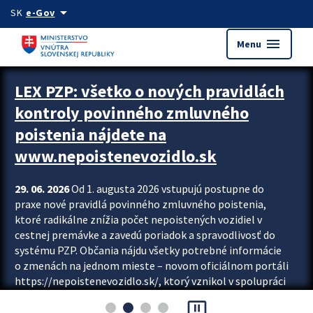
Preskocit na hlavný obsah
arrow_drop_down
SK
e-Gov
menu
Menu
Zastavit automatický posun upútavok
LEX PZP: všetko o nových pravidlách
kontroly povinného zmluvného
poistenia nájdete na
www.nepoistenevozidlo.sk
29. 06. 2026
Od 1. augusta 2026 vstupujú postupne do
praxe nové pravidlá povinného zmluvného poistenia,
ktoré radikálne znížia počet nepoistených vozidiel v
cestnej premávke a zavedú poriadok a spravodlivosť do
systému PZP. Občania nájdu všetky potrebné informácie
o zmenách na jednom mieste – novom oficiálnom portáli
https://nepoistenevozidlo.sk/, ktorý vznikol v spolupráci
Slovenskej kancelárie poisťovateľov (SKP), Slovenskej
pause_presentation
asociácie poisťovní (SLASPO) a Ministerstva vnútra SR.